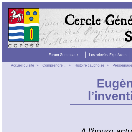
Forum Geneacaux
Les relevés: ExpoActes
Accueil du site
>
Comprendre ...
>
Histoire cauchoise
>
Personnag
Eugèn
l’invent
A l’heure act