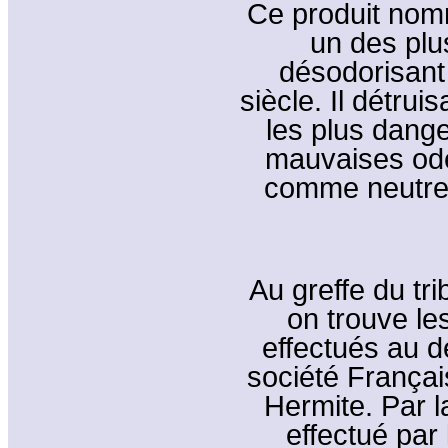
Ce produit nom
un des plu
désodorisan
siècle. Il détru
les plus dange
mauvaises ode
comme neutre, 
Au greffe du tr
on trouve le
effectués au dé
société Françai
Hermite. Par l
effectué par 