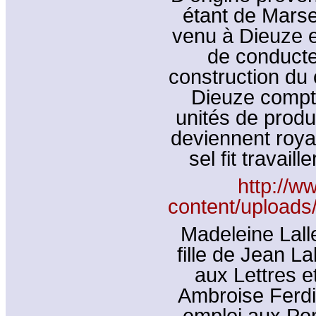
étant de Marse
venu à Dieuze e
de conducte
construction du 
Dieuze compte
unités de produ
deviennent roya
sel fit travail
http://w
content/uploa
Madeleine Lall
fille de Jean L
aux Lettres e
Ambroise Ferd
emploi aux Pon