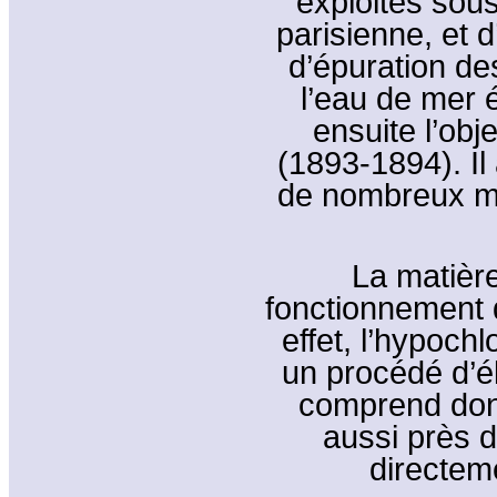
exploités sous
parisienne, et 
d’épuration d
l’eau de mer é
ensuite l’obj
(1893-1894). Il
de nombreux mé
La matièr
fonctionnement d
effet, l’hypoch
un procédé d’é
comprend donc 
aussi près d
directem