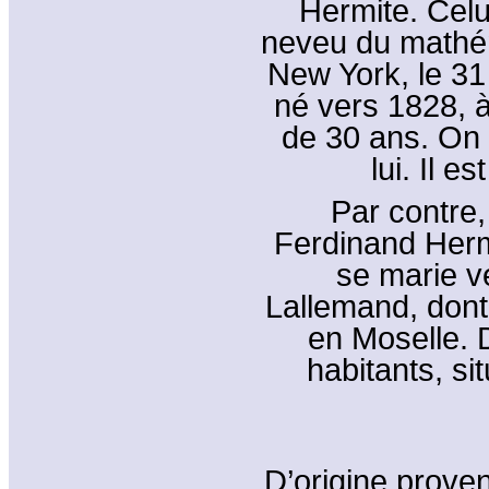
Hermite. Celui
neveu du mathém
New York, le 31
né vers 1828, 
de 30 ans. On
lui. Il 
Par contre
Ferdinand Hermi
se marie v
Lallemand, dont 
en Moselle. 
habitants, si
D’origine prove