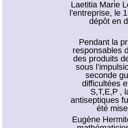
Laetitia Marie 
l’entreprise, le 
dépôt en 
Pendant la pr
responsables d
des produits d
sous l’impulsi
seconde gue
difficultées 
S,T,E,P , 
antiseptiques f
été mise
Eugène Hermite
mathématicien