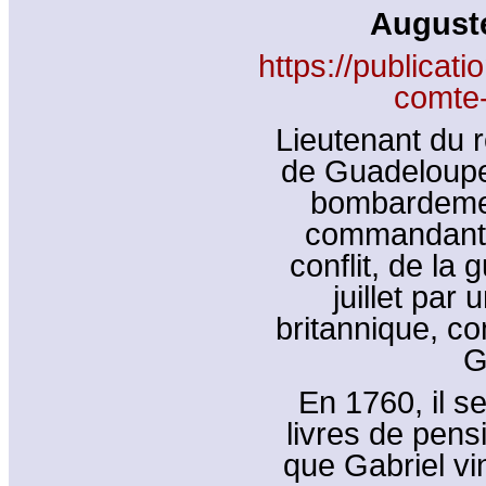
August
https://publica
comte-
Lieutenant du r
de Guadeloupe,
bombardemen
commandant d
conflit, de la
juillet par 
britannique, c
G
En 1760, il s
livres de pens
que Gabriel vi