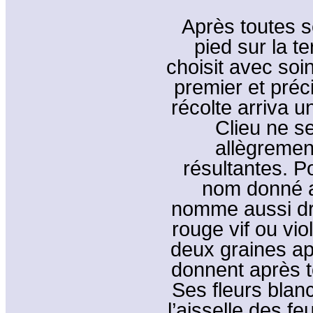
Après toutes s
pied sur la te
choisit avec soin
premier et préc
récolte arriva 
Clieu ne s
allègremen
résultantes. P
nom donné au
nomme aussi dr
rouge vif ou vio
deux graines apl
donnent après t
Ses fleurs blan
l’aisselle des f