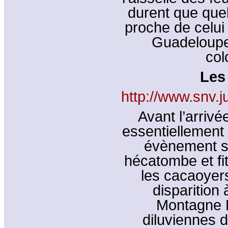
durent que que
proche de celui
Guadeloupe
col
Les 
http://www.snv.j
Avant l’arrivé
essentiellement
évènement su
hécatombe et fit
les cacaoyers
disparition 
Montagne P
diluviennes 