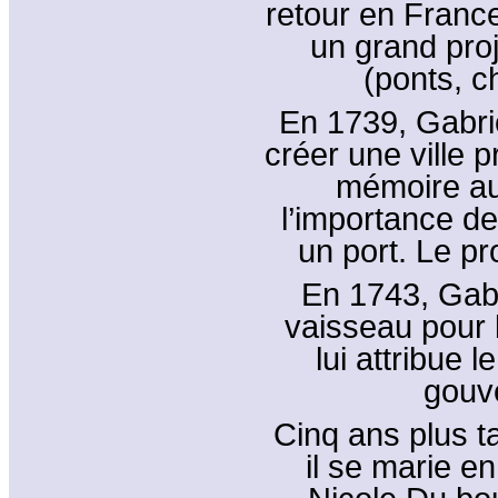
retour en France 
un grand proj
(ponts, c
En 1739, Gabri
créer une ville p
mémoire au 
l’importance de
un port. Le pr
En 1743, Gabr
vaisseau pour 
lui attribue 
gouve
Cinq ans plus t
il se marie e