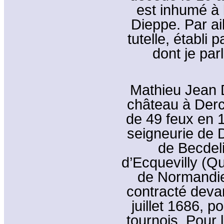
est inhumé à 
Dieppe. Par ai
tutelle, établi p
dont je parl
Mathieu Jean D
château à Derc
de 49 feux en 17
seigneurie de
de Becdeli
d’Ecquevilly (Qu
de Normandie 
contracté deva
juillet 1686, 
tournois. Pour 