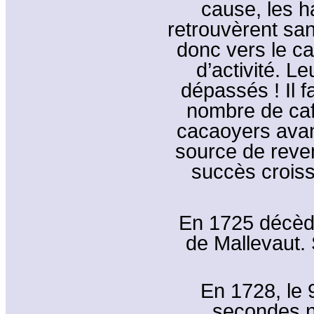
cause, les h
retrouvèrent san
donc vers le c
d’activité. L
dépassés ! Il f
nombre de caf
cacaoyers avan
source de reven
succès crois
En 1725 décèd
de Mallevaut. 
En 1728, le 9
secondes no