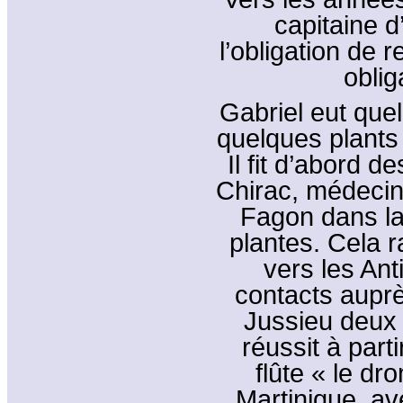
capitaine d
l’obligation de 
oblig
Gabriel eut quel
quelques plants
Il fit d’abord
Chirac, médecin
Fagon dans la
plantes. Cela r
vers les Ant
contacts auprès
Jussieu deux p
réussit à part
flûte « le dr
Martinique, av