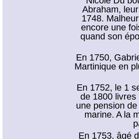
Nicole Du bou
Abraham, leur 
1748. Malheure
encore une foi
quand son épo
En 1750, Gabrie
Martinique en pl
En 1752, le 1 s
de 1800 livres 
une pension de 
marine. A la m
p
En 1753, âgé d