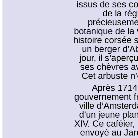
issus de ses co
de la ré
précieusemen
botanique de la 
histoire corsée su
un berger d’A
jour, il s’aper
ses chèvres ava
Cet arbuste n’
Après 1714,
gouvernement fr
ville d’Amster
d’un jeune plan
XIV. Ce caféier,
envoyé au Jard