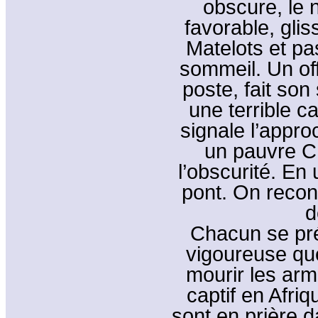
obscure, le 
favorable, glis
Matelots et pa
sommeil. Un off
poste, fait son
une terrible c
signale l’appro
un pauvre Ch
l’obscurité. En 
pont. On reconn
d
Chacun se pré
vigoureuse que 
mourir les arm
captif en Afri
sont en prière 