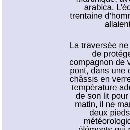
arabica. L’
trentaine d’hom
allaien
La traversée ne
de protég
compagnon de voy
pont, dans une 
châssis en verr
température adéq
de son lit pour
matin, il ne m
deux pieds 
météorologiq
éléments qui 