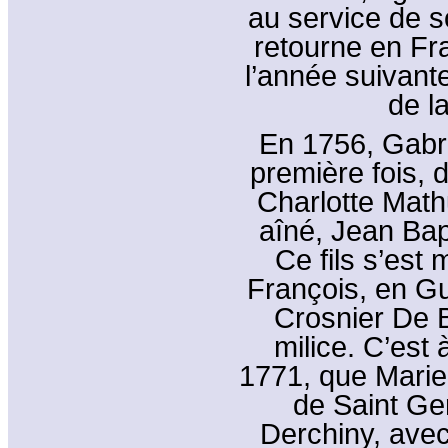
au service de s
retourne en Fr
l’année suivant
de l
En 1756, Gabri
première fois, 
Charlotte Mathu
aîné, Jean Bapt
Ce fils s’est m
François, en G
Crosnier De Bel
milice. C’est à
1771, que Marie 
de Saint Ge
Derchiny, ave