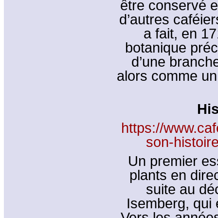
être conservé e
d’autres caféier
a fait, en 1
botanique préc
d’une branche 
alors comme un 
His
https://www.caf
son-histoir
Un premier es
plants en dire
suite au déc
Isemberg, qui 
Vers les années