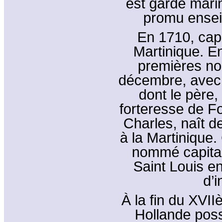
est garde marin
promu ensei
En 1710, capit
Martinique. En
premières no
décembre, avec
dont le père
forteresse de Fo
Charles, naît de
à la Martinique
nommé capitai
Saint Louis en
d’i
À la fin du XVII
Hollande pos