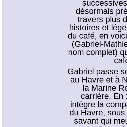
successives.
désormais prè
travers plus 
histoires et lég
du café, en voici
(Gabriel-Mathi
nom complet) qui
caf
Gabriel passe s
au Havre et à Ne
la Marine Ro
carrière. En 
intègre la comp
du Havre, sous l
savant qui meu