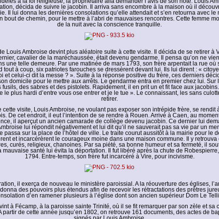
dèles à la foi religieuse, la propriétaire alla demander l’avis de son hôte. Louis Am
tion, décida de suivre le jacobin. Il arriva sans encombre à la maison où il décou
ie. Il lui donna les dernières consolations qu’elle attendait et s’en retourna avec le 
un bout de chemin, pour le mettre à l’abri de mauvaises rencontres. Cette femme mo
de la nuit avec la conscience tranquille.
e Louis Ambroise devint plus aléatoire suite à cette visite. Il décida de se retirer à
ernier, cavalier de la maréchaussée, était devenu gendarme. Il pensa qu’on ne vien
s une telle demeure. Par une matinée de mars 1793, son frère arpentait la rue où s
tout à coup, six patriotes farouches se dressèrent devant lui. Ils lui dirent : « citoye
oi et celui-ci dit la messe ? ». Suite à la réponse positive du frère, ces derniers déc
son domicile pour le mettre aux arrêts. Le gendarme entra en premier chez lui. Sur l
fusils, des sabres et des pistolets. Rapidement, il en prit un et fit face aux jacobins. 
 le plus hardi d’entre vous ose entrer et je le tue ». Le connaissant, les sans culott
retirer.
cette visite, Louis Ambroise, ne voulant pas exposer son intrépide frère, se rendit 
ois. De cet endroit, il eut l’intention de se rendre à Rouen. Arrivé à Caen, au moment
ence, il aperçut un ancien camarade de collège devenu jacobin. Ce dernier lui dema
Ambroise lui répondit négativement et lui dit qu’il ne sauverait pas sa vie par un m
 passa sur la place de l’hôtel de ville. Le traite courut aussitôt à la mairie pour le
èrent et incarcérèrent le courageux moine dans une maison commune. Il y retrouv
res, curés, religieux, chanoines. Par sa piété, sa bonne humeur et sa fermeté, il sout
mauvaise santé lui évita la déportation. Il fut libéré après la chute de Robespierre, 
1794. Entre-temps, son frère fut incarcéré à Vire, pour incivisme.
ration, il exerça de nouveau le ministère paroissial. A la réouverture des églises, l
donna des pouvoirs plus étendus afin de recevoir les rétractations des prêtres jureur
nsolation d’en ramener plusieurs à l’église dont son ancien supérieur Dom Le Telli
vint à Fécamp, à la paroisse sainte Trinité, où il se fit remarquer par son zèle et sa
A partir de cette année jusqu’en 1802, on retrouve 161 documents, des actes de bap
signés par Louis Ambroise.