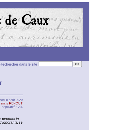
>>
Rechercher dans le site
r
edi 8 août 2020
rancis RENOUT
popularité : 2%
e pendant la
d’ignorants, se