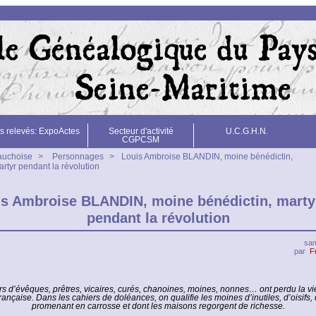
s relevés: ExpoActes
Secteur d'activité
U.C.G.H.N.
CGPCSM
cauchoise
>
Personnages
>
Louis Ambroise BLANDIN, moine bénédictin,
rtyr pendant la révolution
is Ambroise BLANDIN, moine bénédictin, marty
pendant la révolution
sam
par
F
rs d’évêques, prêtres, vicaires, curés, chanoines, moines, nonnes… ont perdu la vi
rançaise. Dans les cahiers de doléances, on qualifie les moines d’inutiles, d’oisifs, 
promenant en carrosse et dont les maisons regorgent de richesse.