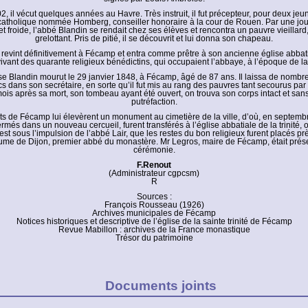
02, il vécut quelques années au Havre. Très instruit, il fut précepteur, pour deux je
catholique nommée Homberg, conseiller honoraire à la cour de Rouen. Par une jou
 froide, l’abbé Blandin se rendait chez ses élèves et rencontra un pauvre vieillard,
grelottant. Pris de pitié, il se découvrit et lui donna son chapeau.
 revint définitivement à Fécamp et entra comme prêtre à son ancienne église abbatial
vivant des quarante religieux bénédictins, qui occupaient l’abbaye, à l’époque de la
e Blandin mourut le 29 janvier 1848, à Fécamp, âgé de 87 ans. Il laissa de nomb
cs dans son secrétaire, en sorte qu’il fut mis au rang des pauvres tant secourus par 
ois après sa mort, son tombeau ayant été ouvert, on trouva son corps intact et sa
putréfaction.
ts de Fécamp lui élevèrent un monument au cimetière de la ville, d’où, en septemb
rmés dans un nouveau cercueil, furent transférés à l’église abbatiale de la trinité, où
est sous l’impulsion de l’abbé Lair, que les restes du bon religieux furent placés 
ume de Dijon, premier abbé du monastère. Mr Legros, maire de Fécamp, était prése
cérémonie.
F.Renout
(Administrateur cgpcsm)
R
Sources :
François Rousseau (1926)
Archives municipales de Fécamp
Notices historiques et descriptive de l’église de la sainte trinité de Fécamp
Revue Mabillon : archives de la France monastique
Trésor du patrimoine
Documents joints