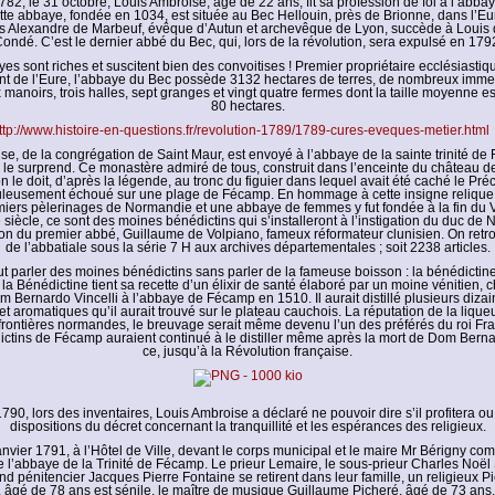
82, le 31 octobre, Louis Ambroise, âgé de 22 ans, fit sa profession de foi à l’abb
tte abbaye, fondée en 1034, est située au Bec Hellouin, près de Brionne, dans l’Eur
s Alexandre de Marbeuf, évêque d’Autun et archevêque de Lyon, succède à Louis
ondé. C’est le dernier abbé du Bec, qui, lors de la révolution, sera expulsé en 179
es sont riches et suscitent bien des convoitises ! Premier propriétaire ecclésiastiqu
t de l’Eure, l’abbaye du Bec possède 3132 hectares de terres, de nombreux imme
manoirs, trois halles, sept granges et vingt quatre fermes dont la taille moyenne e
80 hectares.
ttp://www.histoire-en-questions.fr/revolution-1789/1789-cures-eveques-metier.html
se, de la congrégation de Saint Maur, est envoyé à l’abbaye de la sainte trinité de
n le surprend. Ce monastère admiré de tous, construit dans l’enceinte du château d
 le doit, d’après la légende, au tronc du figuier dans lequel avait été caché le Pr
uleusement échoué sur une plage de Fécamp. En hommage à cette insigne relique, 
iers pèlerinages de Normandie et une abbaye de femmes y fut fondée à la fin du VI
e siècle, ce sont des moines bénédictins qui s’installeront à l’instigation du duc de
ion du premier abbé, Guillaume de Volpiano, fameux réformateur clunisien. On retr
de l’abbatiale sous la série 7 H aux archives départementales ; soit 2238 articles.
t parler des moines bénédictins sans parler de la fameuse boisson : la bénédictine
la Bénédictine tient sa recette d’un élixir de santé élaboré par un moine vénitien, c
m Bernardo Vincelli à l’abbaye de Fécamp en 1510. Il aurait distillé plusieurs diza
t aromatiques qu’il aurait trouvé sur le plateau cauchois. La réputation de la liqueu
frontières normandes, le breuvage serait même devenu l’un des préférés du roi Fran
tins de Fécamp auraient continué à le distiller même après la mort de Dom Bernar
ce, jusqu’à la Révolution française.
790, lors des inventaires, Louis Ambroise a déclaré ne pouvoir dire s’il profitera o
dispositions du décret concernant la tranquillité et les espérances des religieux.
nvier 1791, à l’Hôtel de Ville, devant le corps municipal et le maire Mr Bérigny co
e l’abbaye de la Trinité de Fécamp. Le prieur Lemaire, le sous-prieur Charles Noël 
d pénitencier Jacques Pierre Fontaine se retirent dans leur famille, un religieux Pi
, âgé de 78 ans est sénile, le maître de musique Guillaume Picheré, âgé de 73 ans, 