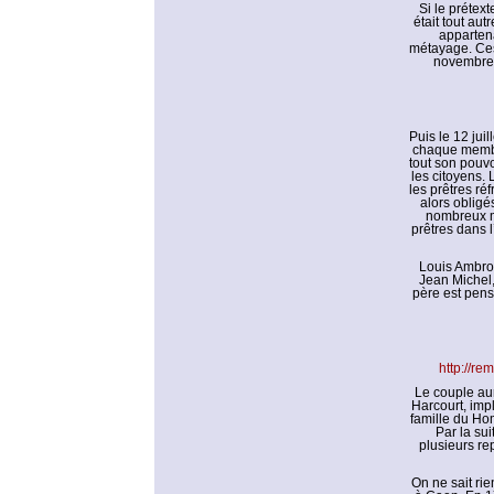
Si le prétext
était tout aut
appartena
métayage. Ces 
novembre 1
Puis le 12 jui
chaque membre
tout son pouvoi
les citoyens. 
les prêtres ré
alors obligé
nombreux m
prêtres dans 
Louis Ambroi
Jean Michel,
père est pens
http://r
Le couple aur
Harcourt, imp
famille du Ho
Par la su
plusieurs rep
On ne sait rie