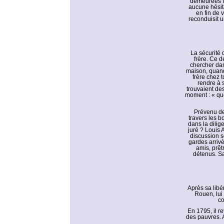
demeurées fi
aucune hésita
en fin de v
reconduisit 
La sécurité d
frère. Ce d
chercher dan
maison, quand 
frère chez t
rendre à 
trouvaient des 
moment : « que
Prévenu de 
travers les b
dans la dilig
juré ? Louis 
discussion se
gardes arriv
amis, prêt
détenus. Sa 
Après sa libé
Rouen, lui 
co
En 1795, il re
des pauvres. 