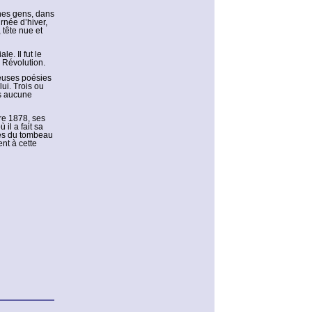
unes gens, dans
rnée d’hiver,
 tête nue et
e. Il fut le
 Révolution.
reuses poésies
lui. Trois ou
ns aucune
re 1878, ses
 il a fait sa
près du tombeau
nt à cette