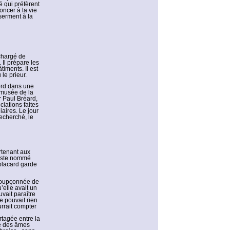
é qui préfèrent
oncer à la vie
 serment à la
 chargé de
 Il prépare les
timents. Il est
le prieur.
bord dans une
u musée de la
 Paul Bréard,
ciations faites
aires. Le jour
recherché, le
rtenant aux
liste nommé
 placard garde
 soupçonnée de
’elle avait un
vait paraître
e pouvait rien
rrait compter
tagée entre la
se des âmes