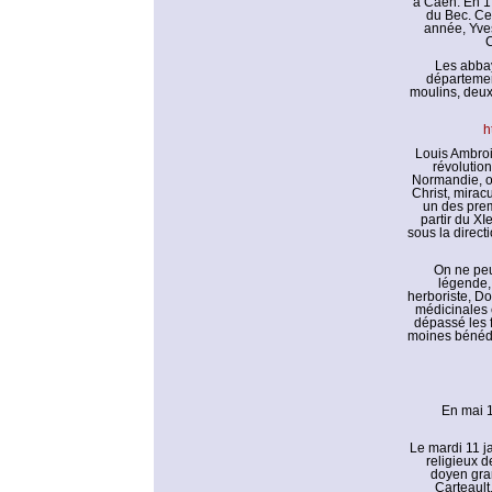
à Caen. En 17
du Bec. Ce
année, Yve
C
Les abbay
départemen
moulins, deux 
h
Louis Ambroi
révolutio
Normandie, on
Christ, mirac
un des prem
partir du XI
sous la direct
On ne peu
légende, 
herboriste, Do
médicinales e
dépassé les 
moines bénédic
En mai 1
Le mardi 11 ja
religieux d
doyen gran
Carteault