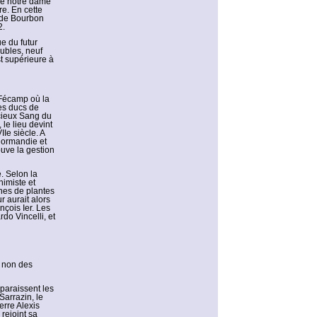
aye notre dame
e. En cette
 de Bourbon
2.
e du futur
ubles, neuf
st supérieure à
 Fécamp où la
es ducs de
écieux Sang du
le lieu devint
Ie siècle. A
 Normandie et
ouve la gestion
. Selon la
himiste et
ines de plantes
r aurait alors
çois Ier. Les
do Vincelli, et
u non des
mparaissent les
Sarrazin, le
erre Alexis
rejoint sa