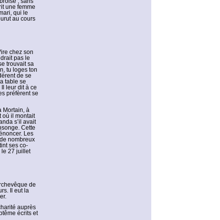
broise , sans
vrit une femme
mari, qui le
urut au cours
 Vire chez son
drait pas le
e trouvait sa
n, tu loges ton
idèrent de se
a table se
Il leur dit à ce
es préfèrent se
à Mortain, à
 où il montait
nda s’il avait
ensonge. Cette
 dénoncer. Les
a de nombreux
int ses co-
le 27 juillet
’archevêque de
s. Il eut la
er.
 charité auprès
tême écrits et