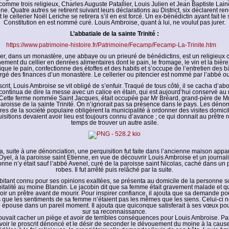
omme trois religieux, Charles Auguste Patallier, Louis Julien et Jean Baptiste Lain
e. Quatre autres se retirent suivant leurs déclarations au District, six déclarent ren
e cellerier Noël Leriche se retirera s’il en est forcé. Un ex-bénédictin ayant fait le
Constitution en est nommé curé. Louis Ambroise, quant à lui, ne voulut pas jurer.
L’abbatiale de la sainte Trinité :
https://www.patrimoine-histoire.fr/Patrimoine/Fecamp/Fecamp-La-Trinite.htm
ier, dans un monastère, une abbaye ou un prieuré de bénédictins, est un religieux
ement du cellier en denrées alimentaires dont le pain, le fromage, le vin et la bière.
ique le pain, confectionne des étoffes et des habits et s’occupe de l’entretien des bâ
rgé des finances d’un monastère. Le cellerier ou pitencier est nommé par l’abbé ou 
rit, Louis Ambroise se vit obligé de s’enfuir. Traqué de tous côté, il se cacha d’a
 continua de dire la messe avec un calice en étain, qui est aujourd’hui conservé a
 Cette ferme nommée Saint Jacques, était occupée par Mr Bréard, grand-père de Mr
paroisse de la sainte Trinité. On n’ignorait pas sa présence dans le pays. Les dénon
es de la société populaire obligèrent la municipalité à ordonner des visites domicili
isitions devaient avoir lieu est toujours connu d’avance ; ce qui donnait au prêtre 
temps de trouver un autre asile.
a, suite à une dénonciation, une perquisition fut faite dans l’ancienne maison appa
Dyel, à la paroisse saint Etienne, en vue de découvrir Louis Ambroise et un journa
nne n’y était sauf l’abbé Avenel, curé de la paroisse saint Nicolas, caché dans un
robes. Il fut arrêté puis relâché par la suite.
abitant connu pour ses opinions exaltées, se présenta au domicile de la personne
italité au moine Blandin. Le jacobin dit que sa femme était gravement malade et qu
 voir un prêtre avant de mourir. Pour inspirer confiance, il ajouta que sa demande pou
 que les sentiments de sa femme n’étaient pas les mêmes que les siens. Celui-ci n
n épouse dans un pareil moment. Il ajouta que quiconque satisferait à ses vœux pou
sur sa reconnaissance.
uvait cacher un piège et avoir de terribles conséquences pour Louis Ambroise. Par
 voir le proscrit dénoncé et le désir de seconder le dévouement du moine à la cau