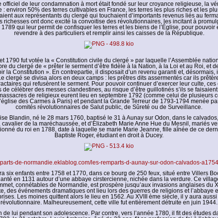
e officiel de leur condamnation à mort était fondé sur leur croyance religieuse, la vé
re : environ 50% des terres cultivables en France, les terres les plus riches et les pl
ient aux représentants du clergé qui touchaient d’importants revenus liés au fer
richesses ont donc excité la convoitise des révolutionnaires, les incitant à promulg
789 qui leur permit de confisquer les terres et les biens de l’Église, pour pouvoir 
revendre à des particuliers et remplir ainsi les caisses de la République.
llet 1790 fut votée la « Constitution civile du clergé » par laquelle l’Assemblée natio
 du clergé de « prêter le serment d’être fidèle à la Nation, à la Loi et au Roi, et d
r la Constitution ». En contrepartie, il disposait d’un revenu garanti et, désormais, i
Le clergé se divisa alors en deux camps : les prêtres dits assermentés car ils prêtèr
fractaires qui refusèrent le serment. Pour pouvoir continuer d’exercer leur culte, ces 
s de célébrer des messes clandestines, au risque d’être guillotinés s’ils se faisaien
assacres de religieux eurent lieu en septembre 1792 (comme celui de plusieurs c
l’église des Carmes à Paris) et pendant la Grande Terreur de 1793-1794 menée par 
comités révolutionnaires de Salut public, de Sûreté ou de Surveillance.
se Blandin, né le 28 mars 1760, baptisé le 31 à Aunay sur Odon, dans le calvados, e
 cavalier de la maréchaussée, et d’Elizabeth Marie Anne Hue du Mesnil, mariés v
ionné du roi en 1788, date à laquelle se marie Marie Jeanne, fille aînée de ce dern
Baptiste Roger, étudiant en droit à Ducey.
emparts-de-normandie.eklablog.com/les-remparts-d-aunay-sur-odon-calvados-a17
a six enfants entre 1758 et 1770, dans ce bourg de 250 feux, situé entre Villers B
lanté en 1131 autour d’une abbaye cirstercienne, nichée dans la verdure. Ce village
mmet, connétables de Normandie, est prospère jusqu’aux invasions anglaises du X
ite, des événements dramatiques ont lieu lors des guerres de religions et l’abbaye es
rises. Les moines quittent alors le lieu en 1562. Au XVIII ème siècle, il y aura auss
révolutionnaire. Malheureusement, cette ville fut entièrement détruite en juin 1944.
n de lui pendant son adolescence. Par contre, vers l’année 1780, il fit des études 