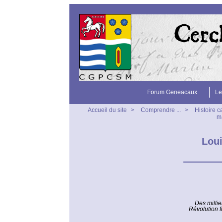
Forum Geneacaux
Le
Accueil du site
>
Comprendre ...
>
Histoire 
ma
Lou
Des millie
Révolution f