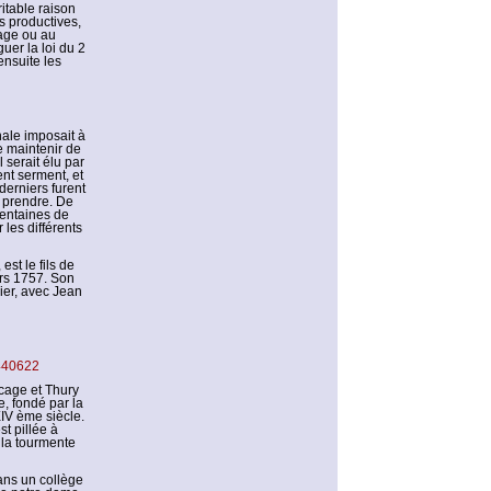
ritable raison
us productives,
mage ou au
uer la loi du 2
ensuite les
nale imposait à
e maintenir de
l serait élu par
ent serment, et
derniers furent
t prendre. De
entaines de
les différents
st le fils de
ers 1757. Son
ier, avec Jean
5440622
ocage et Thury
, fondé par la
IV ème siècle.
t pillée à
i la tourmente
dans un collège