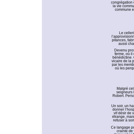
congrégation c
la vie commun
commune et l
Le celler
l’approvisionn
pitances, fabr
aussi cha
Devenu prosc
ferme, où il
bénédictine.
vicaire de la 
par les membr
où les perqu
Malgré cel
seigneurs 
Robert. Perso
Un soir, un h
donner l’hosp
vif désir de
étrange, mais
refuser à so
Ce langage po
crainte de