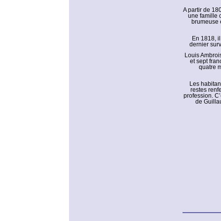
A partir de 18
une famille 
brumeuse et
En 1818, il
dernier sur
Louis Ambrois
et sept fran
quatre m
Les habitan
restes renfe
profession. C’
de Guilla