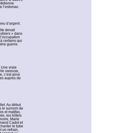
otidienne
e l’estomac.
 peu d’argent.
te devait
gobiers » dans
 l’occupation
à certains qui
ière guerre.
. Une vraie
lle vareuse,
, c’est ainsi
ides auprès de
let. Au début
s le surnom de
s et matifas.
ée, les hôtels
 noire, Marie
rmand Cadot et
hanter le tube
 un refrain,