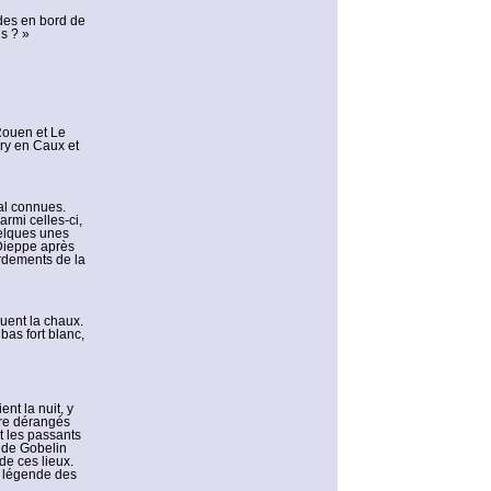
ades en bord de
s ? »
Rouen et Le
ery en Caux et
al connues.
rmi celles-ci,
uelques unes
 Dieppe après
ardements de la
quent la chaux.
 bas fort blanc,
nt la nuit, y
tre dérangés
t les passants
e de Gobelin
de ces lieux.
a légende des