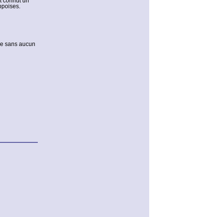
et connut un
ppoises.
ple sans aucun