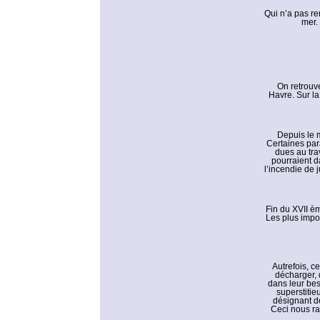
Qui n’a pas re
mer.
On retrouv
Havre. Sur la
Depuis le 
Certaines par
dues au tra
pourraient d
l’incendie de 
Fin du XVII èm
Les plus import
Autrefois, c
décharger, 
dans leur bes
superstitie
désignant de
Ceci nous ra