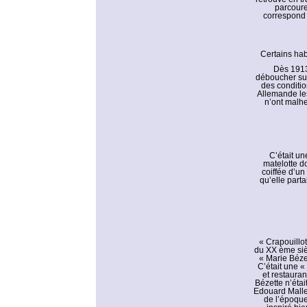
parcoure
correspond 
Certains habi
Dès 1913
déboucher sur
des conditio
Allemande les
n’ont malhe
C’était un
matelotte d
coiffée d’un
qu’elle parta
« Crapouillo
du XX ème siè
« Marie Béze
C’était une «
et restauran
Bézette n’éta
Edouard Malle
de l’époque