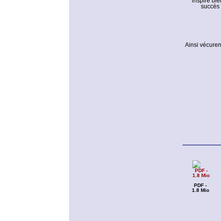
inspiré bie
succès 
Ainsi vécuren
PDF -
1.8 Mio