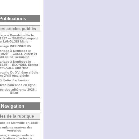
Publications
ers articles publiés
iage à Bourdainville le
/1927 — SIMEON Léopold
et LANGLOIS Marie
ariage INCONNUS 85
ariage à Neufbosc le
/1929 — CAULE Albert et
CHENEST Germaine
ariage à Neufbosc le
/1929 — BLONDEL Ernest
et CAULE Albertine
raphe Du XVI ème siècle
au XVIII ème siècle
Bulletin d’adhésion
ives Italiennes en ligne
ée des adhérents 2026 :
Bilan
Navigation
cles de la rubrique
mbe de Montville en 1845
s enfants martyrs des
verreries
eurs, arrangements ou
lsifications d’actes de