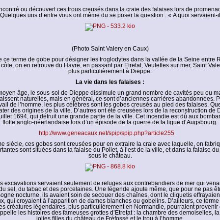
ncontré ou découvert ces trous creusés dans la craie des falaises lors de promen
 Quelques uns d’entre vous ont même du se poser la question : « A quoi servaient-il
(Photo Saint Valery en Caux)
e ce terme de gobe pour désigner les troglodytes dans la vallée de la Seine entre 
 côte, on en retrouve du Havre, en passant par Etretat, Veulettes sur mer, Saint Val
plus particulièrement à Dieppe.
La vie dans les falaises :
moyen âge, le sous-sol de Dieppe dissimule un grand nombre de cavités peu ou m
aissent naturelles, mais en général, ce sont d’anciennes carrières abandonnées. Pa
vail de l’homme, les plus célèbres sont les gobes creusés au pied des falaises. Q
ater des origines de la ville. D’autres ont été creusées lors de la reconstruction de
juillet 1694, qui détruit une grande partie de la ville. Cet incendie est dû aux bomb
flotte anglo-néerlandaise lors d’un épisode de la guerre de la ligue d’Augsbourg.
http://www.geneacaux.net/spip/spip.php?article255
e siècle, ces gobes sont creusées pour en extraire la craie avec laquelle, on fabri
antes sont situées dans la falaise du Pollet, à l’est de la ville, et dans la falaise du
sous le château.
es excavations servaient seulement de refuges aux contrebandiers de mer qui venaie
du sel, du tabac et des porcelaines. Une légende ajoute même, que pour ne pas ê
ogne nocturne, ils avaient soin de secouer des chaînes, dont le cliquetis effrayaien
ux, qui croyaient à l’apparition de dames blanches ou gobelins. D’ailleurs, ce term
s créatures légendaires, plus particulièrement en Normandie, pourraient provenir 
ppelle les histoires des fameuses grottes d’Etretat : la chambre des demoiselles, l
jolies filles du château de Fréfossé et le trou à l’homme.