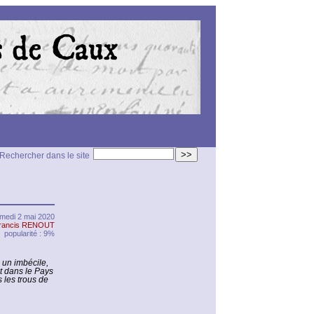
>>
Rechercher dans le site
medi 2 mai 2020
rancis RENOUT
popularité : 9%
 un imbécile,
ut dans le Pays
 les trous de