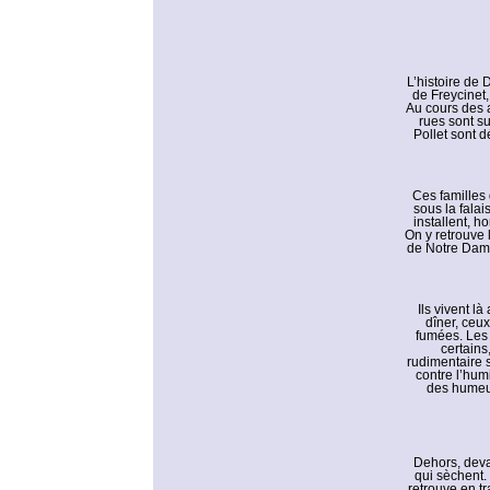
L’histoire de
de Freycinet
Au cours des a
rues sont s
Pollet sont d
Ces familles
sous la falai
installent, 
On y retrouve 
de Notre Dame
Ils vivent l
dîner, ceux
fumées. Les 
certains
rudimentaire 
contre l’hum
des humeur
Dehors, devant
qui sèchent.
retrouve en tr