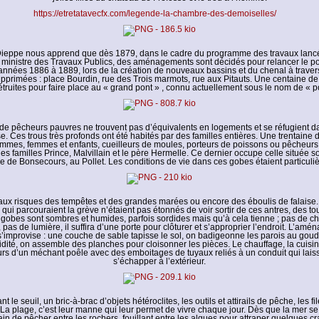
https://etretatavecfx.com/legende-la-chambre-des-demoiselles/
 Dieppe nous apprend que dès 1879, dans le cadre du programme des travaux lanc
, ministre des Travaux Publics, des aménagements sont décidés pour relancer le po
nnées 1886 à 1889, lors de la création de nouveaux bassins et du chenal à travers
upprimées : place Bourdin, rue des Trois marmots, rue aux Pitauts. Une centaine d
étruites pour faire place au « grand pont » , connu actuellement sous le nom de « p
 de pêcheurs pauvres ne trouvent pas d’équivalents en logements et se réfugient d
se. Ces trous très profonds ont été habités par des familles entières. Une trentaine d
hommes, femmes et enfants, cueilleurs de moules, porteurs de poissons ou pêcheurs 
les familles Prince, Malvillain et le père Hermelle. Ce dernier occupe celle située s
 de Bonsecours, au Pollet. Les conditions de vie dans ces gobes étaient particuli
à aux risques des tempêtes et des grandes marées ou encore des éboulis de falaise.
 qui parcouraient la grève n’étaient pas étonnés de voir sortir de ces antres, des to
gobes sont sombres et humides, parfois sordides mais qu’à cela tienne ; pas de c
, pas de lumière, il suffira d’une porte pour clôturer et s’approprier l’endroit. L’am
s’improvise : une couche de sable tapisse le sol, on badigeonne les parois au goudr
idité, on assemble des planches pour cloisonner les pièces. Le chauffage, la cuis
s d’un méchant poêle avec des emboitages de tuyaux reliés à un conduit qui lais
s’échapper à l’extérieur.
 le seuil, un bric-à-brac d’objets hétéroclites, les outils et attirails de pêche, les fil
 La plage, c’est leur manne qui leur permet de vivre chaque jour. Dès que la mer se r
ain de pêcher entre les rochers, fouillant entre les algues pour attraper quelques c