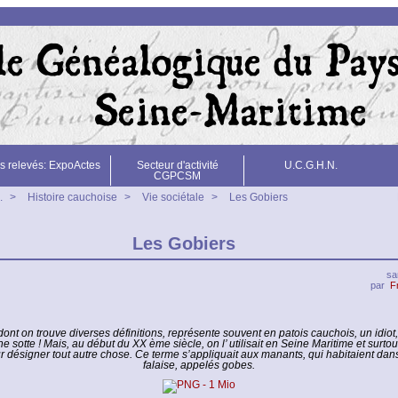
s relevés: ExpoActes
Secteur d'activité
U.C.G.H.N.
CGPCSM
.
>
Histoire cauchoise
>
Vie sociétale
>
Les Gobiers
Les Gobiers
sa
par
F
ont on trouve diverses définitions, représente souvent en patois cauchois, un idiot,
 sotte ! Mais, au début du XX ème siècle, on l’ utilisait en Seine Maritime et surto
 désigner tout autre chose. Ce terme s’appliquait aux manants, qui habitaient dans
falaise, appelés gobes.