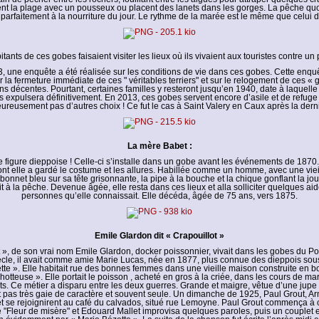
nt la plage avec un pousseux ou placent des lanets dans les gorges. La pêche qu
parfaitement à la nourriture du jour. Le rythme de la marée est le même que celui d
tants de ces gobes faisaient visiter les lieux où ils vivaient aux touristes contre un
, une enquête a été réalisée sur les conditions de vie dans ces gobes. Cette enquê
 la fermeture immédiate de ces " véritables terriers" et sur le relogement de ces « 
ns décentes. Pourtant, certaines familles y resteront jusqu’en 1940, date à laquelle
 expulsera définitivement. En 2013, ces gobes servent encore d’asile et de refuge 
ureusement pas d’autres choix ! Ce fut le cas à Saint Valery en Caux après la dern
La mère Babet :
e figure dieppoise ! Celle-ci s’installe dans un gobe avant les événements de 1870
ont elle a gardé le costume et les allures. Habillée comme un homme, avec une viei
 bonnet bleu sur sa tête grisonnante, la pipe à la bouche et la chique gonflant la joue
it à la pêche. Devenue âgée, elle resta dans ces lieux et alla solliciter quelques a
personnes qu’elle connaissait. Elle décéda, âgée de 75 ans, vers 1875.
Emile Glardon dit « Crapouillot »
t », de son vrai nom Emile Glardon, docker poissonnier, vivait dans les gobes du Pol
cle, il avait comme amie Marie Lucas, née en 1877, plus connue des dieppois sou
tte ». Elle habitait rue des bonnes femmes dans une vieille maison construite en boi
 hotteuse ». Elle portait le poisson , acheté en gros à la criée, dans les cours de mar
ts. Ce métier a disparu entre les deux guerres. Grande et maigre, vêtue d’une jupe
it pas très gaie de caractère et souvent seule. Un dimanche de 1925, Paul Grout, A
t se rejoignirent au café du calvados, situé rue Lemoyne. Paul Grout commença à c
 "Fleur de misère" et Edouard Mallet improvisa quelques paroles, puis un couplet et