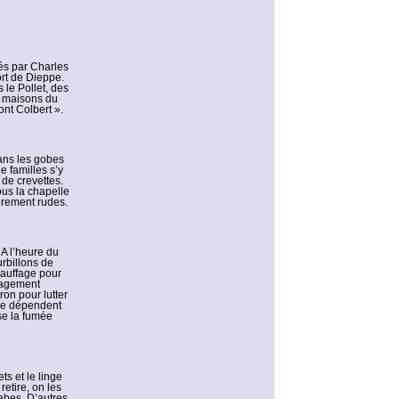
és par Charles
rt de Dieppe.
 le Pollet, des
e maisons du
ont Colbert ».
ans les gobes
e familles s’y
de crevettes.
ous la chapelle
èrement rudes.
 A l’heure du
urbillons de
hauffage pour
énagement
on pour lutter
ine dépendent
se la fumée
ets et le linge
etire, on les
rabes. D’autres