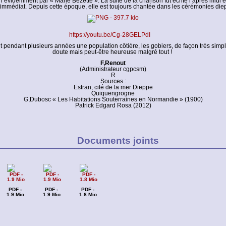
n évidemment par « Marie Bézette ». La suite de la chanson fut écrite l’après midi 
immédiat. Depuis cette époque, elle est toujours chantée dans les cérémonies die
https://youtu.be/Cg-28GELPdI
t pendant plusieurs années une population côtière, les gobiers, de façon très sim
doute mais peut-être heureuse malgré tout !
F,Renout
(Administrateur cgpcsm)
R
Sources :
Estran, cité de la mer Dieppe
Quiquengrogne
G,Dubosc « Les Habitations Souterraines en Normandie » (1900)
Patrick Edgard Rosa (2012)
Documents joints
PDF -
PDF -
PDF -
1.9 Mio
1.9 Mio
1.8 Mio