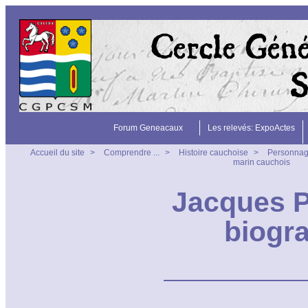
Forum Geneacaux
Les relevés: ExpoActes
Accueil du site
>
Comprendre ...
>
Histoire cauchoise
>
Personna
marin cauchois
Jacques 
biogr