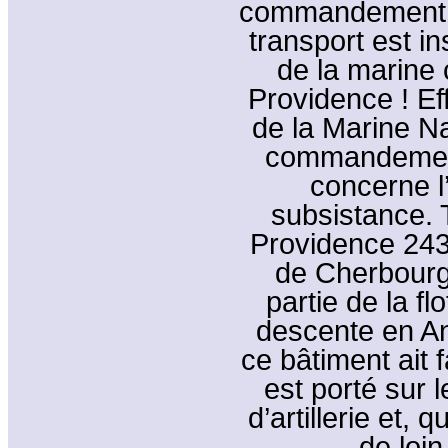
commandement du
transport est in
de la marine
Providence ! Ef
de la Marine Na
commandement
concerne l’
subsistance. T
Providence 243 
de Cherbourg
partie de la f
descente en Ang
ce bâtiment ait fa
est porté sur 
d’artillerie et, q
de loin