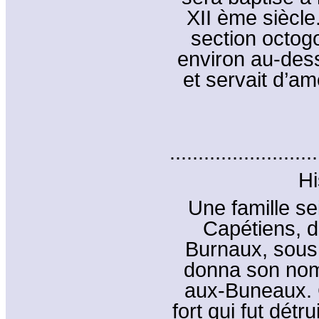
XII ème siècle
section octog
environ au-dessu
et servait d’am
..........................
Hi
Une famille se
Capétiens, 
Burnaux, sous 
donna son nom 
aux-Buneaux. C
fort qui fut détr