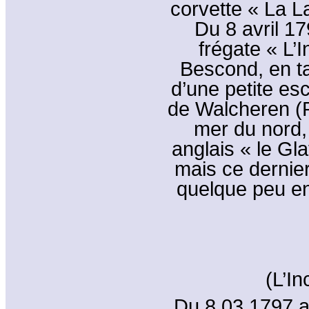
corvette « La La
Du 8 avril 17
frégate « L’I
Bescond, en t
d’une petite esc
de Walcheren (
mer du nord, 
anglais « le Glat
mais ce dernier
quelque peu e
(L’In
Du 8.03.1797 a