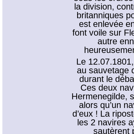
la division, con
britanniques p
est enlevée en
font voile sur F
autre enn
heureusemen
Le 12.07.1801, 
au sauvetage 
durant le déb
Ces deux navi
Hermenegilde, 
alors qu’un nav
d’eux ! La ripos
les 2 navires a
sautèrent