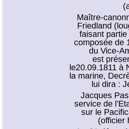
(
Maître-canonn
Friedland (lo
faisant parti
composée de 1
du Vice-Am
est présen
le20.09.1811 à 
la marine, Decrè
lui dira : 
Jacques Pasc
service de l’E
sur le Pacif
(officier