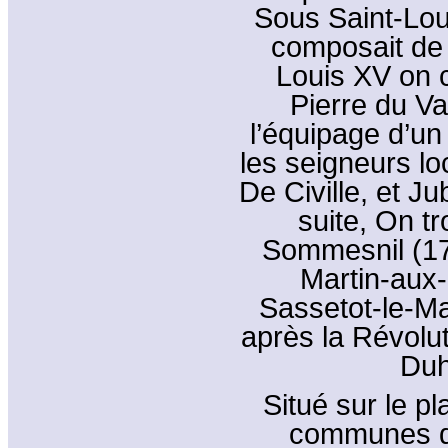
Sous Saint-Loui
composait de 
Louis XV on 
Pierre du Val
l’équipage d’un
les seigneurs lo
De Civille, et Ju
suite, On t
Sommesnil (17
Martin-aux-
Sassetot-le-M
après la Révolut
Duh
Situé sur le p
communes de