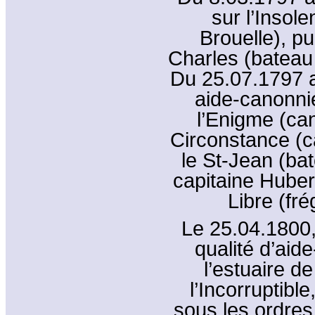
sur l’Insol
Brouelle), pu
Charles (bateau 
Du 25.07.1797 a
aide-canonnie
l’Enigme (can
Circonstance (c
le St-Jean (ba
capitaine Hubert
Libre (fré
Le 25.04.1800,
qualité d’aide
l’estuaire d
l’Incorruptibl
sous les ordres