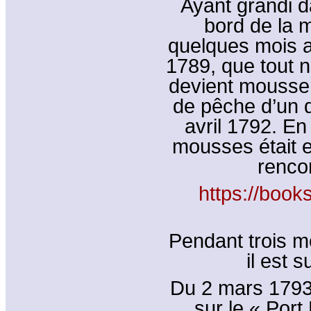
Ayant grandi d
bord de la m
quelques mois ap
1789, que tout 
devient mousse 
de pêche d’un d
avril 1792. En
mousses était e
rencon
https://book
Pendant trois mo
il est s
Du 2 mars 1793 
sur le « Port 