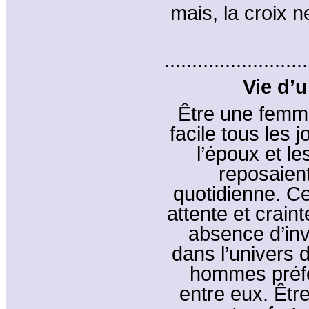
mais, la croix n
..........................
Vie d’
Être une femme
facile tous les 
l’époux et le
reposaient
quotidienne. C
attente et crain
absence d’inv
dans l’univers 
hommes préfé
entre eux. Être