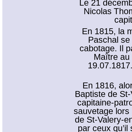
Le 21 décembr
Nicolas Tho
capi
En 1815, la 
Paschal se 
cabotage. Il 
Maître au 
19.07.1817. 
En 1816, alo
Baptiste de St
capitaine-patro
sauvetage lors 
de St-Valery-e
par ceux qu’i