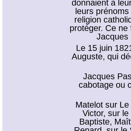
donnaient à leu
leurs prénoms 
religion cathol
protéger. Ce ne f
Jacques P
Le 15 juin 1821
Auguste, qui dé
Jacques Pasc
cabotage ou c
Matelot sur Le 
Victor, sur l
Baptiste, Maît
Renard, sur le S