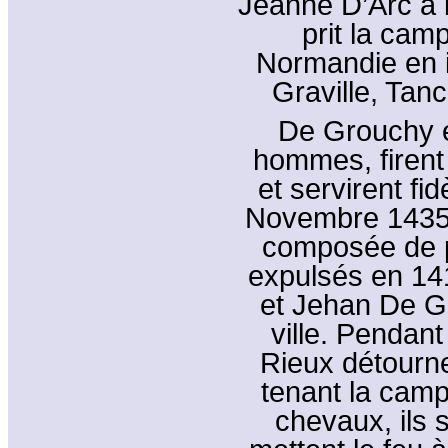
Jeanne D’Arc à l
prit la cam
Normandie en 
Graville, Tanc
De Grouchy e
hommes, firent
et servirent fi
Novembre 1435, 
composée de p
expulsés en 141
et Jehan De Gr
ville. Pendant
Rieux détourner
tenant la camp
chevaux, ils 