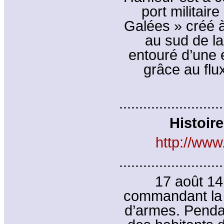
port militair
Galées » créé à
au sud de la
entouré d’une e
grâce au flu
..........................
Histoire
http://www.
..........................
17 août 141
commandant la 
d’armes. Pendan