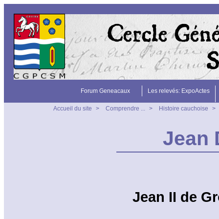
Forum Geneacaux
Les relevés: ExpoActes
Accueil du site
>
Comprendre ...
>
Histoire cauchoise
>
Jean
Jean II de G