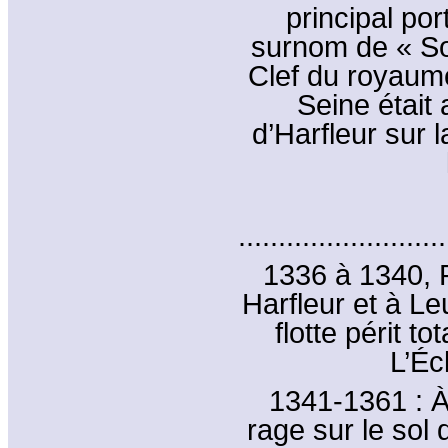
principal po
surnom de « So
Clef du royaume
Seine était 
d’Harfleur sur l
..........................
1336 à 1340, P
Harfleur et à Le
flotte périt to
L’Éc
1341-1361 : À 
rage sur le sol