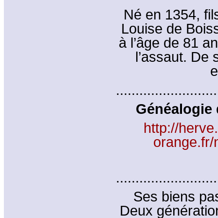
Né en 1354, fil
Louise de Bois
à l’âge de 81 a
l’assaut. De 
e
..........................
Généalogie 
http://herve
orange.fr
..........................
Ses biens pas
Deux génératio