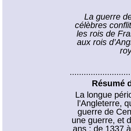
La guerre de
célèbres confl
les rois de Fr
aux rois d’Ang
ro
..........................
Résumé du
La longue pério
l’Angleterre, 
guerre de Cen
une guerre, et 
ans : de 1337 à