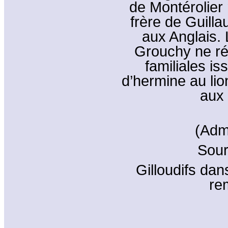
de Montérolier
frère de Guillau
aux Anglais.
Grouchy ne ré
familiales i
d’hermine au li
aux
(Adm
Sour
Gilloudifs dan
re