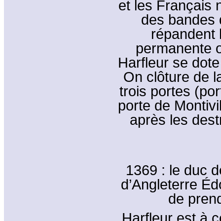
et les Français 
des bandes d
répandent l
permanente obl
Harfleur se dote
On clôture de l
trois portes (po
porte de Montivi
après les dest
1369 : le duc d
d’Angleterre Édo
de prend
Harfleur est à c