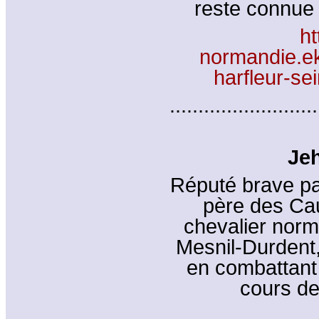
reste connue 
ht
normandie.ek
harfleur-s
..........................
Je
Réputé brave pa
père des Ca
chevalier norm
Mesnil-Durdent,
en combattant
cours de