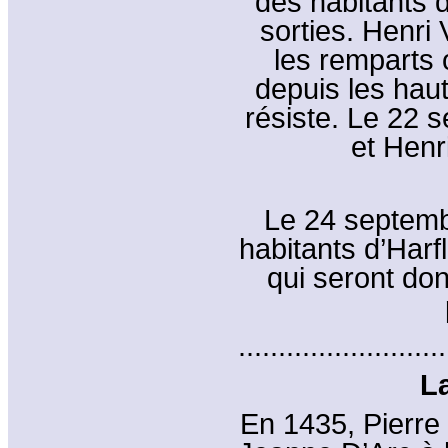
des habitants d
sorties. Henri
les remparts o
depuis les hau
résiste. Le 22 s
et Henr
Le 24 septemb
habitants d’Harf
qui seront do
..........................
La
En 1435, Pierre