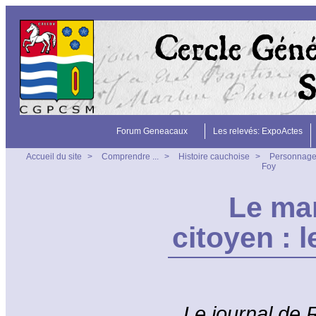
Forum Geneacaux
Les relevés: ExpoActes
Accueil du site
>
Comprendre ...
>
Histoire cauchoise
>
Personnage
Foy
Le ma
citoyen : 
Le journal de 