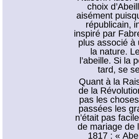
choix d’Abeil
aisément puisqu
républicain, 
inspiré par Fabr
plus associé à
la nature. L
l’abeille. Si la 
tard, se s
Quant à la Rais
de la Révolutio
pas les chose
passées les gr
n’était pas facile
de mariage de l
1817 : « Abei