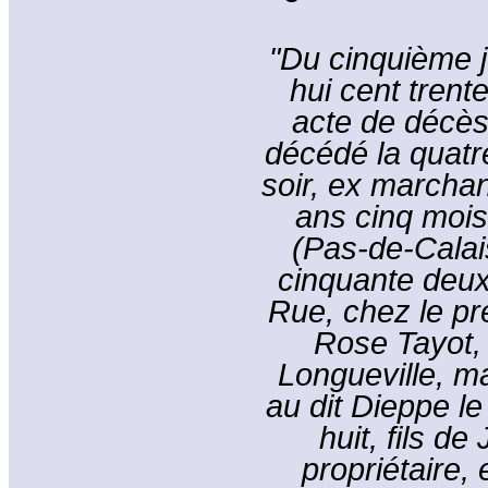
"Du cinquième j
hui cent trent
acte de décès
décédé la quatr
soir, ex marchan
ans cinq mois
(Pas-de-Calais
cinquante deu
Rue, chez le pr
Rose Tayot, 
Longueville, m
au dit Dieppe le
huit, fils d
propriétaire,