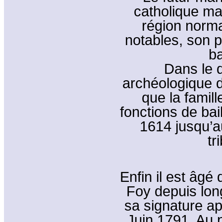
catholique mai
région norman
notables, son p
ba
Dans le d
archéologique d
que la famil
fonctions de bail
1614 jusqu’
tr
Enfin il est âgé
Foy depuis lon
sa signature ap
Juin 1791. Au p