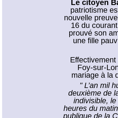
Le citoyen B
patriotisme e
nouvelle preuve
16 du courant,
prouvé son amo
une fille pau
Effectivement 
Foy-sur-Lon
mariage à la 
" L’an mil h
deuxième de la
indivisible, 
heures du matin 
publique de la