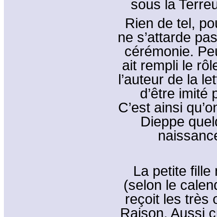
sous la Terre
Rien de tel, p
ne s’attarde pa
cérémonie. Peut
ait rempli le r
l’auteur de la le
d’être imité 
C’est ainsi qu’
Dieppe quelq
naissance
La petite fill
(selon le calen
reçoit les très
Raison. Aussi c