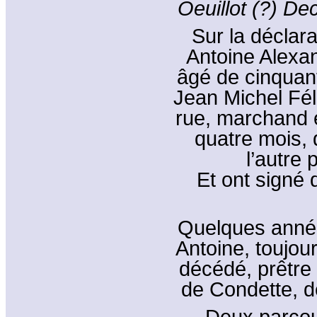
Oeuillot (?) De
Sur la déclara
Antoine Alexan
âgé de cinquant
Jean Michel Fél
rue, marchand é
quatre mois, q
l’autre 
Et ont signé 
Quelques années
Antoine, toujour
décédé, prêtre
de Condette, d
Deux parcour