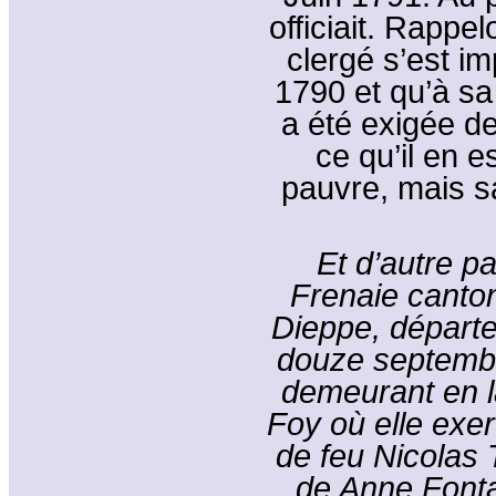
officiait. Rappel
clergé s’est i
1790 et qu’à sa
a été exigée d
ce qu’il en e
pauvre, mais s
Et d’autre p
Frenaie canton 
Dieppe, départe
douze septembre
demeurant en 
Foy où elle exerc
de feu Nicolas T
de Anne Font