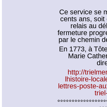
Ce service se m
cents ans, soit
relais au dé
fermeture progr
par le chemin d
En 1773, à Tôte
Marie Cather
dir
http://trielme
lhistoire-loca
lettres-poste-a
trie
°°°°°°°°°°°°°°°°°