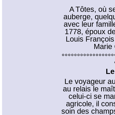
A Tôtes, où se
auberge, quelqu
avec leur famill
1778, époux de
Louis François
Marie 
°°°°°°°°°°°°°°°°°
Le
Le voyageur aur
au relais le maî
celui-ci se ma
agricole, il c
soin des champs. 