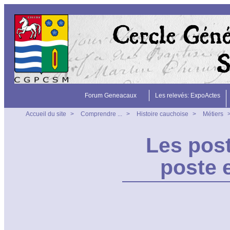
Forum Geneacaux
Les relevés: ExpoActes
Accueil du site
>
Comprendre ...
>
Histoire cauchoise
>
Métiers
Les post
poste e