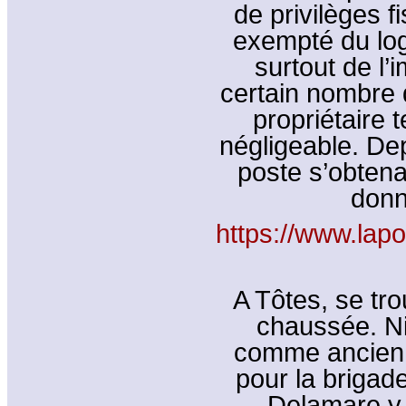
de privilèges f
exempté du lo
surtout de l’i
certain nombre 
propriétaire t
négligeable. Dep
poste s’obtenai
donna
https://www.lap
A Tôtes, se tr
chaussée. Ni
comme ancien 
pour la brigad
Delamare y 