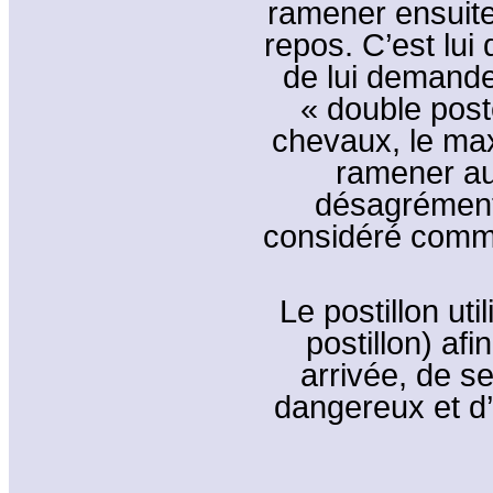
ramener ensuite
repos. C’est lui qu
de lui demander
« double post
chevaux, le ma
ramener au
désagréments
considéré comme
Le postillon ut
postillon) afi
arrivée, de s
dangereux et d’o