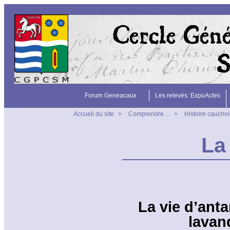
Forum Geneacaux
Les relevés: ExpoActes
Accueil du site
>
Comprendre ...
>
Histoire caucho
La
La vie d’ant
lavand