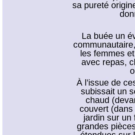
sa pureté origin
don
La buée un év
communautaire, 
les femmes et 
avec repas, c
o
À l’issue de ce
subissait un s
chaud (devan
couvert (dans u
jardin sur un 
grandes pièces 
étendues sur l