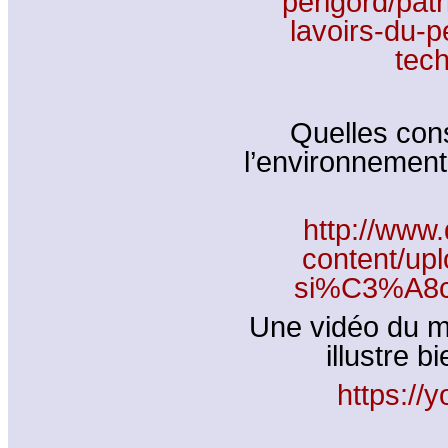
perigord/patr
lavoirs-du-p
tec
Quelles con
l’environnement
http://www
content/up
si%C3%A8cl
Une vidéo du mu
illustre b
https:/