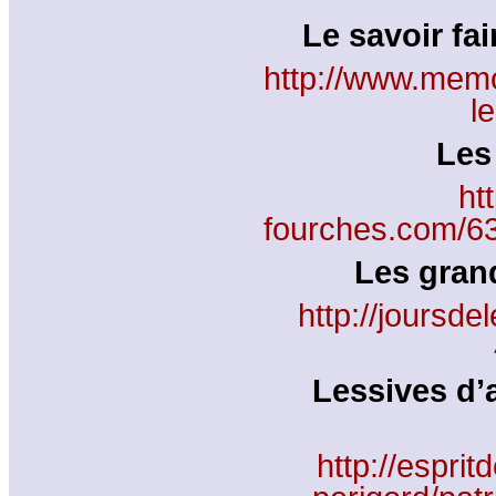
Le savoir fa
http://www.memoi
l
Les 
ht
fourches.com/632
Les grand
http://joursde
Lessives d’
http://espri