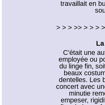
travaillait en 
sou
> > > >> > > > >
La
C’était une a
employée ou po
du linge fin, s
beaux costum
dentelles. Les 
concert avec une
minutie reme
empeser, rigidif