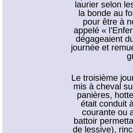
laurier selon le
la bonde au fo
pour être à n
appelé « l’Enfe
dégageaient du
journée et remué
g
Le troisième jour,
mis à cheval su
panières, hotte
était conduit
courante ou au
battoir permett
de lessive), rin