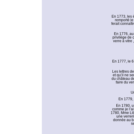
En 1773, les 
remporté le 
ferait connaît
En 1776, au 
privilège de 
verre à vitr
En 1777, le 
Les lettres d
et qu’il ne s
du château de
faire du ve
Un
En 1779, 
En 1780, un
comme je l’ai
1780, Mme Liba
une verreri
donnée au bas
s