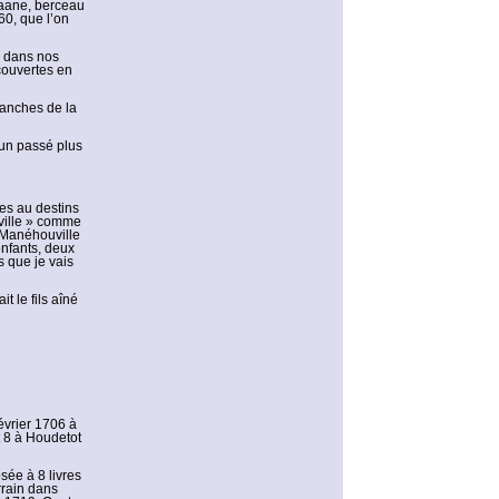
Saane, berceau
60, que l’on
u dans nos
couvertes en
branches de la
 un passé plus
es au destins
uville » comme
à Manéhouville
enfants, deux
s que je vais
t le fils aîné
février 1706 à
t 8 à Houdetot
sée à 8 livres
rrain dans