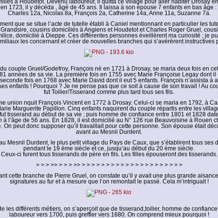
milles à Houdetot. Devenu laboureur, il quitta ce village pour aller habiter Drosay 
en 1723, il y décéda , âgé de 45 ans. Il laissa à son épouse 7 enfants en bas âge :
Charles 12a, Nicolas 8a, François 2a, Catherine 14a, Anne 11a, Suzanne 7a.
ent que se situe l’acte de tutelle établi à Caniel mentionnant en particulier les tu
 Grandsire, cousins domiciliés à Angiens et Houdetot et Charles Roger Gruel, cous
ilice, domicilié à Dieppe. Ces différentes personnes éveillèrent ma curiosité ; je pus
amiliaux les concernant et créer de nouvelles branches qui s’avérèrent instructives p
s du couple Gruel/Godefroy, François né en 1721 à Drosay, se maria deux fois en ce
s 81 années de sa vie. La première fois en 1755 avec Marie Françoise Legay dont il e
seconde fois en 1768 avec Marie David dont il eut 5 enfants. François n’assista à
s enfants ! Pourquoi ? Je ne pense pas que ce soit à cause de son travail ! Au cour
fut Toilier/Tisserand comme plus tard tous ses fils.
e union nquit François Vincent en 1772 à Drosay. Celui-ci se maria en 1792, à Can
arie Marguerite Papillon. Cinq enfants naquirent du couple répartis entre les villa
l fut tisserand au début de sa vie ; puis homme de confiance entre 1801 et 1828 da
 à l’âge de 56 ans. En 1828, il est domicilié au N° 126 rue Beauvoisine à Rouen c
. On peut donc supposer qu’il travaillait pour cette personne. Son épouse était dé
avant au Mesnil Durdent.
au Mesnil Durdent, le plus petit village du Pays de Caux, que s’établirent tous ses
pendant le 19 ème siècle et ce, jusqu’au début du 20 ème siècle.
Ceux-ci furent tous tisserands de père en fils. Les filles épouseront des tisserands.
> > > >> > > > >> > > > > > > > > > > > > > > > > > > > > >
t cette branche de Pierre Gruel, on constate qu’il y avait une plus grande aisanc
signatures au fur et à mesure que l’on remontait le passé. Cela m’intriguait !
e les différents métiers, on s’aperçoit que de tisserand,toilier, homme de confianc
laboureur vers 1700, puis greffier vers 1680. On comprend mieux pourquoi !