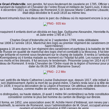
 Gruel d’Inderville
, son gendre, fut sous-lieutenant de cavalerie en 1785, Officier 
dant de bataillon et Chevalier de l’ordre Royal et militaire de Saint Louis. Il dé
e 4 décembre 1821 au château de Romesnil.S on épouse Marie Catherine Libaude, 
était déjà décédée le 6 août 1818 au même lieu.
 furent inhumés tous les deux dans le parc du château où ils reposent encore à ce j
 naquirent 4 enfants dont un décéda en bas âge, Guillaume Alexandre, Henriette Au
et Julie entre 1785 et 1797.
Charles Gruel d’Inderville,né le 2 septembre 1789, resta célibataire.
8 mai 1808 à l’année 1814, Maréchal des logis au premier régiment de carabiniers (
Saint Hélène) :
agea à 18 ans dans le 1er régiment des carabiniers et participa à la bataille de Wag
 Russie en qualité de maréchal des logis chef et combattit à la Moscova. Il fut ble
ge brillante et nommé sous-lieutenant sur le champ de bataille. Il rentra à l’ambul
e Koenigsberg où il tomba malade au moment où l’hôpital fut pillé. Les russes le jetè
es morts et les blessés. Il fut secouru le lendemain. Prisonnier jusqu’en 1814 où il 
âteau de Romesnil. Il resta Chevalier de l’Ordre royal de la légion d’honneur pour 
dater du 06.09.1838. (Marianne Sueur)
uel, petit-fils de Marie Catherine Louise Dubuisson que, depuis 1817, elle initiait à s
son établissement. Après la mort de sa grand-mère, Charles resta seul à la tête de 
n 1839, il reçut la décoration de la Légion d’honneur. On attribua cette distinction 
travaux, comme maître de verrerie, qu’à ses services militaires.
 distinguées, sa haute stature, (il avait 1 mètre 94 centimètres) sa forte constitution
considérer comme le plus bel homme du canton de Blangy-sur-Bresle.
l forma, en 1852, une association avec M. Achille Henri d’Imbleval, son neveu par a
uilmeth, la verrerie de Romesnil, sous l’administration de M. Gruel, occupait ann
ouvriers et produisait environ 4,000 caisses de verre.