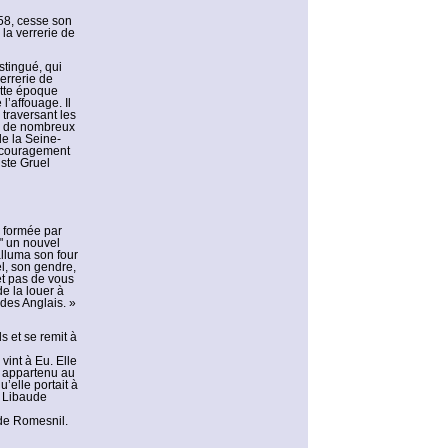
458, cesse son
 la verrerie de
tingué, qui
verrerie de
ette époque
’affouage. Il
traversant les
ix de nombreux
de la Seine-
’encouragement
ste Gruel
, formée par
 " un nouvel
lluma son four
l, son gendre,
et pas de vous
e la louer à
 des Anglais. »
s et se remit à
int à Eu. Elle
t appartenu au
’elle portait à
e Libaude
 de Romesnil.