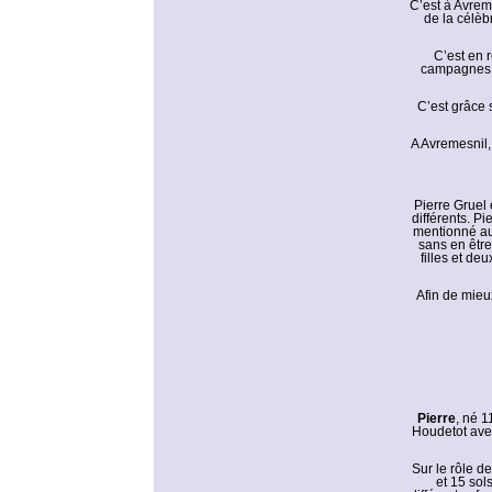
C’est à Avrem
de la célèb
C’est en 
campagnes, 
C’est grâce s
A Avremesnil,
Pierre Gruel
différents. P
mentionné au 
sans en être
filles et de
Afin de mieux
Pierre
, né 1
Houdetot avec
Sur le rôle d
et 15 sol