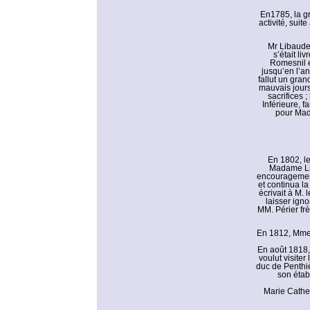
En1785, la gr
activité, suit
Mr Libaude
s’était li
Romesnil e
jusqu’en l’a
fallut un gra
mauvais jours
sacrifices 
Inférieure, f
pour Mad
En 1802, le
Madame Liba
encouragement
et continua l
écrivait à M.
laisser ign
MM. Périer frè
En 1812, Mme L
En août 1818,
voulut visite
duc de Penthiè
son étab
Marie Cather