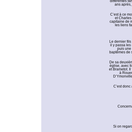
différentes fa
ans après, 
C’est à ce mom
et Charles
capitaine de m
les liens f
Le dernier fil
il y passa le
puis une 
baptêmes de se
De sa deuxièm
église, avec M
et Brametot. I
à Rouen
D’Ymonville
C’est donc 
Concernan
Si on regard