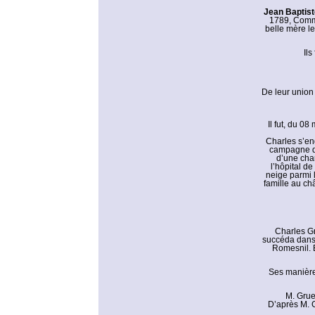
Jean Baptiste
1789, Comman
belle mère l
Ils
De leur union
Il fut, du 0
Charles s’eng
campagne de
d’une char
l’hôpital d
neige parmi l
famille au ch
Charles Gr
succéda dans 
Romesnil. E
Ses manières
M. Grue
D’après M. G