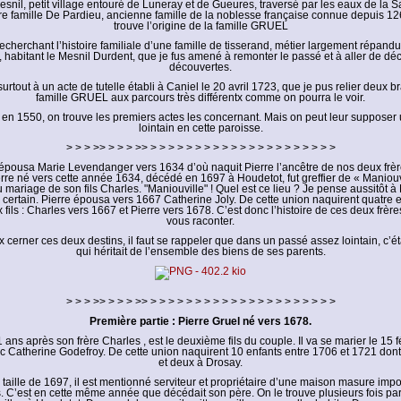
esnil, petit village entouré de Luneray et de Gueures, traversé par les eaux de la 
re famille De Pardieu, ancienne famille de la noblesse française connue depuis 12
trouve l’origine de la famille GRUEL
recherchant l’histoire familiale d’une famille de tisserand, métier largement répand
habitant le Mesnil Durdent, que je fus amené à remonter le passé et à aller de dé
découvertes.
urtout à un acte de tutelle établi à Caniel le 20 avril 1723, que je pus relier deux 
famille GRUEL aux parcours très différentx comme on pourra le voir.
 en 1550, on trouve les premiers actes les concernant. Mais on peut leur supposer
lointain en cette paroisse.
> > > >> > > > >> > > > > > > > > > > > > > > > > > > > > >
 épousa Marie Levendanger vers 1634 d’où naquit Pierre l’ancêtre de nos deux frèr
ierre né vers cette année 1634, décédé en 1697 à Houdetot, fut greffier de « Manio
mariage de son fils Charles. "Maniouville" ! Quel est ce lieu ? Je pense aussitôt 
 certain. Pierre épousa vers 1667 Catherine Joly. De cette union naquirent quatre 
ux fils : Charles vers 1667 et Pierre vers 1678. C’est donc l’histoire de ces deux frère
vous raconter.
 cerner ces deux destins, il faut se rappeler que dans un passé assez lointain, c’étai
qui héritait de l’ensemble des biens de ses parents.
> > > >> > > > >> > > > > > > > > > > > > > > > > > > > > >
Première partie : Pierre Gruel né vers 1678.
1 ans après son frère Charles , est le deuxième fils du couple. Il va se marier le 15 
 Catherine Godefroy. De cette union naquirent 10 enfants entre 1706 et 1721 don
et deux à Drosay.
e taille de 1697, il est mentionné serviteur et propriétaire d’une maison masure impo
s. C’est en cette même année que décédait son père. On le trouve plusieurs fois pa