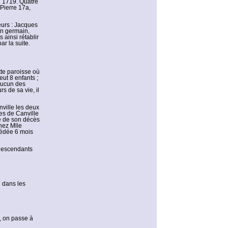
en 1719. Quatre
 Pierre 17a,
teurs : Jacques
in germain,
 ainsi rétablir
ar la suite.
tte paroisse où
ut 8 enfants ;
 aucun des
s de sa vie, il
ville les deux
ges de Canville
te de son décès
hez Mlle
cédée 6 mois
 descendants
e dans les
e, on passe à