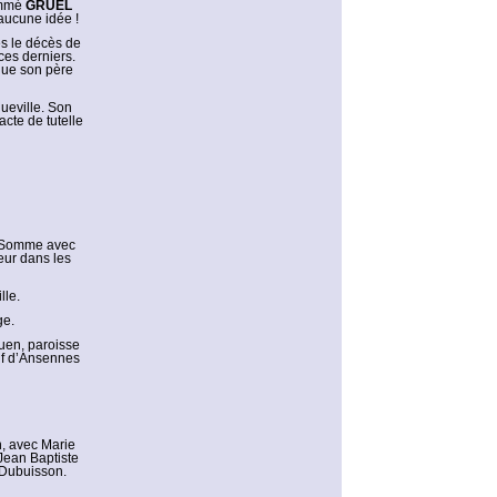
nommé
GRUEL
 aucune idée !
ès le décès de
ces derniers.
 que son père
queville. Son
cte de tutelle
a Somme avec
eur dans les
lle.
ge.
ouen, paroisse
if d’Ansennes
n, avec Marie
Jean Baptiste
 Dubuisson.