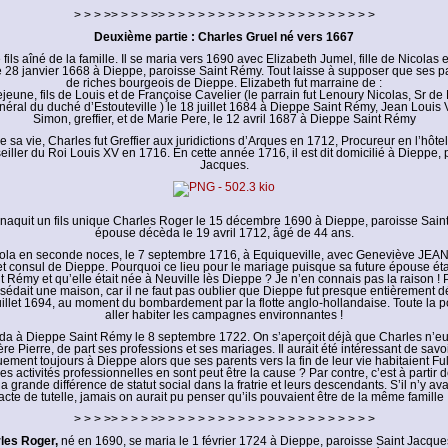
> > > >> > > > >> > > > > > > > > > > > > > > > > > > > > >
Deuxième partie : Charles Gruel né vers 1667
 fils aîné de la famille. Il se maria vers 1690 avec Elizabeth Jumel, fille de Nicolas 
e 28 janvier 1668 à Dieppe, paroisse Saint Rémy. Tout laisse à supposer que ses pa
de riches bourgeois de Dieppe. Elizabeth fut marraine de :
jeune, fils de Louis et de Françoise Cavelier (le parrain fut Lenoury Nicolas, Sr d
néral du duché d’Estouteville ) le 18 juillet 1684 à Dieppe Saint Rémy, Jean Louis Vi
Simon, greffier, et de Marie Pere, le 12 avril 1687 à Dieppe Saint Rémy
 sa vie, Charles fut Greffier aux juridictions d’Arques en 1712, Procureur en l’hôtel
iller du Roi Louis XV en 1716. En cette année 1716, il est dit domicilié à Dieppe, 
Jacques.
 naquit un fils unique Charles Roger le 15 décembre 1690 à Dieppe, paroisse Sain
épouse décèda le 19 avril 1712, âgé de 44 ans.
ola en seconde noces, le 7 septembre 1716, à Equiqueville, avec Geneviève JEAN, 
t consul de Dieppe. Pourquoi ce lieu pour le mariage puisque sa future épouse éta
 Rémy et qu’elle était née à Neuville lès Dieppe ? Je n’en connais pas la raison ! 
sédait une maison, car il ne faut pas oublier que Dieppe fut presque entièrement dét
juillet 1694, au moment du bombardement par la flotte anglo-hollandaise. Toute la p
aller habiter les campagnes environnantes !
da à Dieppe Saint Rémy le 8 septembre 1722. On s’aperçoit déjà que Charles n’e
ère Pierre, de part ses professions et ses mariages. Il aurait été intéressant de savoi
uement toujours à Dieppe alors que ses parents vers la fin de leur vie habitaient Ful
es activités professionnelles en sont peut être la cause ? Par contre, c’est à parti
la grande différence de statut social dans la fratrie et leurs descendants. S’il n’y ava
acte de tutelle, jamais on aurait pu penser qu’ils pouvaient être de la même famille 
> > > >> > > > >> > > > > > > > > > > > > > > > > > > > > >
les Roger,
né en 1690, se maria le 1 février 1724 à Dieppe, paroisse Saint Jacque