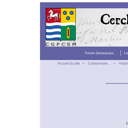
Forum Geneacaux
Le
Accueil du site
>
Comprendre ...
>
Histo
L