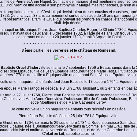
u, fille de Pierre et Anne Hamel. Sur l’acte de mariage, il est mentionné sieur et 
LE
. D’où vient ce titre accolé à son patronyme ? Malgré mes recherches, je n’en ai
 fut capitaine de milice. C’est lui qui devint tuteur de ses cousins et cousines, apr
 1723. Celui-ci avait 33 ans au moment et surtout plus âgé de 16 ans par rapport à 
eul représentant de la famille Gruel qui pouvait les prendre en charge, étant donné
était déjà décédé.
n naquit un fils unique Pierre Jean Baptiste Charles Roger, le 30 juin 1730 à Equi
orsqu’il n’avait que deux ans le 6 décembre 1732, à l’âge de 41 ans. On trouve un a
le concernant en date du 20 janvier 1733, établi à Arques la Bataille
> > > >> > > > >> > > > > > > > > > > > > > > > > > > > > >
3 ème partie : les verreries et le château de Romesnil.
Baptiste Gruel d’Inderville
se maria le 7 septembre 1756 à Beauchamps dans l
oise Rose Libaude, fille de Jean Libaude, laboureur et de Marie Testu. Il fut labour
années 1770 et domicilié à Equiquerville (maintenant Saint Vaast d’Equiquerville).
cette union naquirent 5 enfants dont Jean Baptiste le 17 octobre 1764 à Equiquervi
n épouse Marie Françoise décèda le 3 juin 1768, laissant 1 ou 2 enfants en bas â
us tard le 27 juillet 1768, Pierre Jean Baptiste se remaria en secondes noces à R
 du Châtel, avec Marie Anne Geneviève Dubuisson, fille de Claude Dubuisson, Baill
et de Monthières et de Marie Catherine Leroy.
De cette nouvelle union naquirent 4 enfants tous décédés en bas âge.
Pierre Jean Baptiste décèda le 25 juin 1781 à Equiquerville.
e Gruel, né en 1764, se maria le 29 septembre 1784, à Rouen, paroisse Saint Jea
ctoire Libaude, née à Bouillancourt-en-Séry dans la Somme le 4 mai 1761, fille de 
baude, chimiste et maître de la verrerie de Romesnil, et de Marie Catherine Louise
C’était en fait, sa petite cousine.