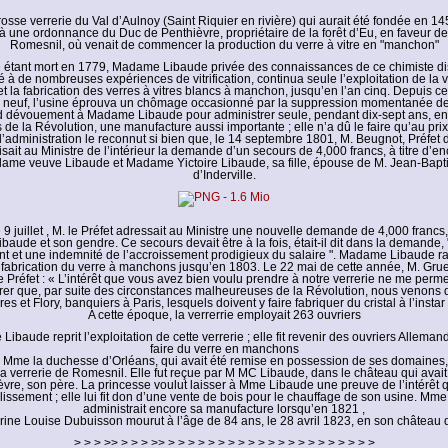
osse verrerie du Val d’Aulnoy (Saint Riquier en rivière) qui aurait été fondée en 1
e à une ordonnance du Duc de Penthièvre, propriétaire de la forêt d’Eu, en faveur de
Romesnil, où venait de commencer la production du verre à vitre en "manchon"
 étant mort en 1779, Madame Libaude privée des connaissances de ce chimiste dis
vré à de nombreuses expériences de vitrification, continua seule l’exploitation de la 
t la fabrication des verres à vitres blancs à manchon, jusqu’en l’an cinq. Depuis c
n neuf, l’usine éprouva un chômage occasionné par la suppression momentanée de l
nd dévouement à Madame Libaude pour administrer seule, pendant dix-sept ans, en 
 de la Révolution, une manufacture aussi importante ; elle n’a dû le faire qu’au pr
; l’administration le reconnut si bien que, le 14 septembre 1801, M. Beugnot, Préfet 
aisait au Ministre de l’intérieur la demande d’un secours de 4,000 francs, à titre d
ame veuve Libaude et Madame Yictoire Libaude, sa fille, épouse de M. Jean-Bapti
d’Inderville.
 9 juillet , M. le Préfet adressait au Ministre une nouvelle demande de 4,000 francs
ude et son gendre. Ce secours devait être à la fois, était-il dit dans la demande,
 et une indemnité de l’accroissement prodigieux du salaire ". Madame Libaude ra
a fabrication du verre à manchons jusqu’en 1803. Le 22 mai de cette année, M. Grue
 le Préfet : « L’intérêt que vous avez bien voulu prendre à notre verrerie ne me perm
orer que, par suite des circonstances malheureuses de la Révolution, nous venons d
res et Flory, banquiers à Paris, lesquels doivent y faire fabriquer du cristal à l’instar
A cette époque, la verrerrie employait 263 ouvriers
ibaude reprit l’exploitation de cette verrerie ; elle fit revenir des ouvriers Allemand
faire du verre en manchons
 Mme la duchesse d’Orléans, qui avait été remise en possession de ses domaines, v
r la verrerie de Romesnil. Elle fut reçue par M MC Libaude, dans le château qui avai
vre, son père. La princesse voulut laisser à Mme Libaude une preuve de l’intérêt qu
lissement ; elle lui fit don d’une vente de bois pour le chauffage de son usine. Mm
administrait encore sa manufacture lorsqu’en 1821 ,
ine Louise Dubuisson mourut à l’âge de 84 ans, le 28 avril 1823, en son château
> > > >> > > > >> > > > > > > > > > > > > > > > > > > > > >