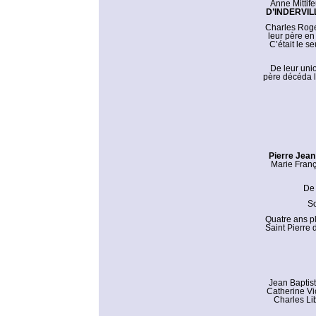
Anne Mittife
D’INDERVIL
Charles Roger
leur père en
C’était le s
De leur unio
père décéda l
Pierre Jean 
Marie Franç
De 
So
Quatre ans pl
Saint Pierre
Jean Baptist
Catherine Vi
Charles Li