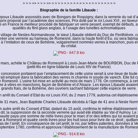
> > > >> > > > >> > > > > > > > > > > > > > > > > > > > > >
Biographie de la famille Libaude :
époux Libaude assossiés avec de Bongars de Roquigny, dans la verrerie du val d’a
prix proposé par l’académie des sciences, Prix doté par le roi Louis XVI., en faveur
re en France le meilleur procédé de fabriquer un verre pesant, exempt de défauts, a
qualités du flint glass anglais, à l’usage des lunettes achromatiques
village de Nesles-Normandeuse, le sieur Libaude obtient du Duc de Penthièvre, c
créer une verrerie au hameau de Romesnil, dans la haute forêt d’Eu, où sera fabri
e , à l’imitation de ceux de Bohême, vulgairement nommés verres à manchon, puis en
du cristal.
6 mars, achète le Château de Romesnil à Louis-Jean-Marie de BOURBON, Duc 
(petit-fils en ligne bâtarde de Louis XIV de France).
e concession portaient que l’emplacement de cette usine serait à une lieue de toute 
erait employé dans la fabrication des verres ni charrée ni soude de varech. Elle fut c
 Romesnil. L’usine fut mise en activité au mois de mars 1778. On commença, à cet
rre à vitres en manchons, façon de Bohême et d’Alsace. Les époux Libaude avaient f
grands frais, de la Bohême, des ouvriers sachant fabriquer cette espèce de verre.
 arrêt du Conseil d’Etat du roi Louis XVI, du 2 mars 1779, autorisa cet établisseme
le 31 mars, Jean Baptiste Charles Libaude décèda à l’âge de 41 ans à Nesle No
 autre arrêt du Conseil d’Etat, datant du 15 août, confirma le même établissement
 dit, la suppression de là seconde verrerie qui avait été établie au Val-d’Aulnoy. L
ude paya une somme de mille livres pour le marc d’or des lettres qui lui avaient p
e à Romesnil et quatre cents livres pour les huit sous pour livre de ce droit ; quittanc
 de l’arrêt. En conséquence de cet arrêt, le roi, par lettres patentes, données à Ve
eptembre 1780, confirma et approuva l’établissement de la manufacture de Romesn