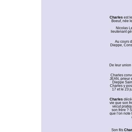
Charles
est le
Boeuf, née l
Nicolas Le
lieutenant gé
Au cours de
Dieppe, Conse
De leur union
Charles conv
JEAN, prieur e
Dieppe Saint
Charles y pos
17 et le 23 
Charles
décé
vie que son fr
vécut pratiq
son frère ? S
que l’on note 
Son fils
Char