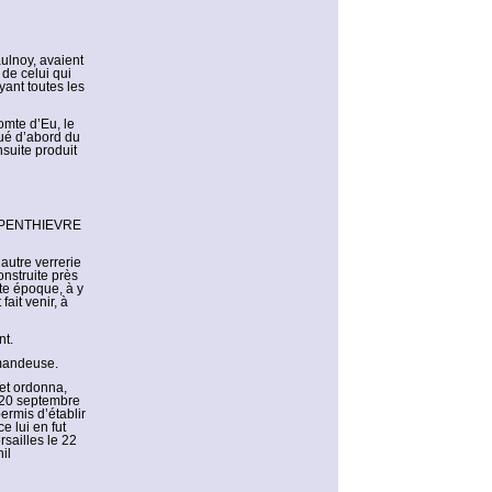
ulnoy, avaient
 de celui qui
yant toutes les
omte d’Eu, le
qué d’abord du
suite produit
de PENTHIEVRE
autre verrerie
onstruite près
te époque, à y
ait venir, à
nt.
rmandeuse.
 et ordonna,
e 20 septembre
ermis d’établir
e lui en fut
rsailles le 22
il