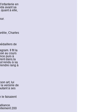
d’infanterie en
céda avant sa
quant à elle,
our.
rélie, Charles
médaillers de
ram. Il fit la
ssé au cours
ance puis à
rent dans la
fut rendu à sa
prendre rang à
on art, lui
la verrerie de
autant à ses
 le faisaient
lliance.
uellement 200