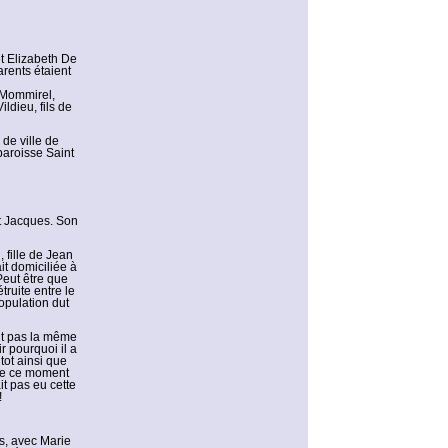
et Elizabeth De
rents étaient
e Mommirel,
ldieu, fils de
 de ville de
paroisse Saint
t Jacques. Son
fille de Jean
it domiciliée à
Peut être que
ruite entre le
opulation dut
ut pas la même
r pourquoi il a
tot ainsi que
r de ce moment
it pas eu cette
!
s, avec Marie