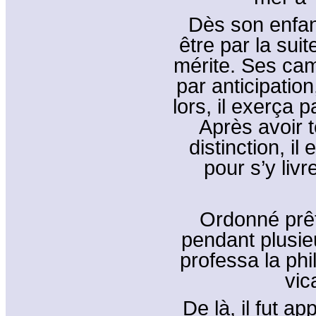
Dès son enfanc
être par la suit
mérite. Ses cam
par anticipation,
lors, il exerça 
Après avoir 
distinction, i
pour s’y liv
Ordonné prêt
pendant plusie
professa la phi
vic
De là, il fut a