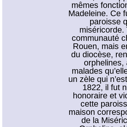
mêmes fonction
Madeleine. Ce f
paroisse q
miséricorde.
communauté cha
Rouen, mais en
du diocèse, ren
orphelines,
malades qu’elle
un zèle qui n’es
1822, il fu
honoraire et vic
cette parois
maison correspo
de la Miséri