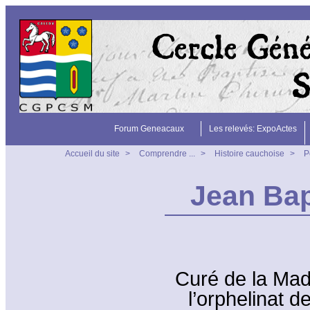
Forum Geneacaux
Les relevés: ExpoActes
Accueil du site
>
Comprendre ...
>
Histoire cauchoise
>
P
Jean Ba
Curé de la Mad
l’orphelinat d