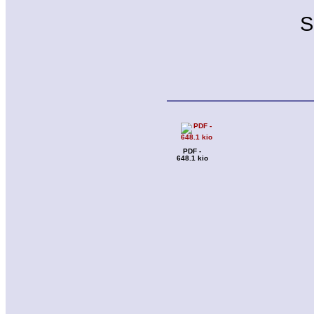
S
PDF -
648.1 kio