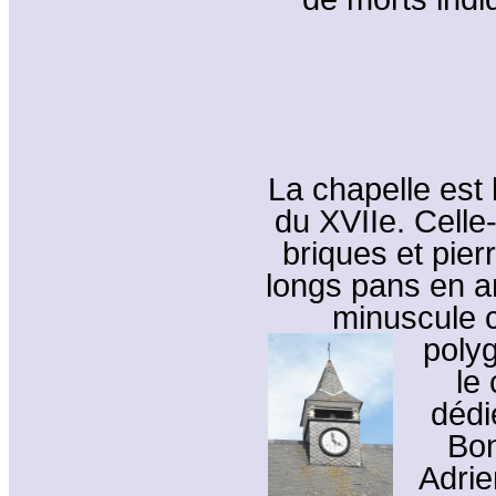
La chapelle est 
du XVIIe. Celle-
briques et pierr
longs pans en a
minuscule c
poly
le
dédi
Bon
Adrie