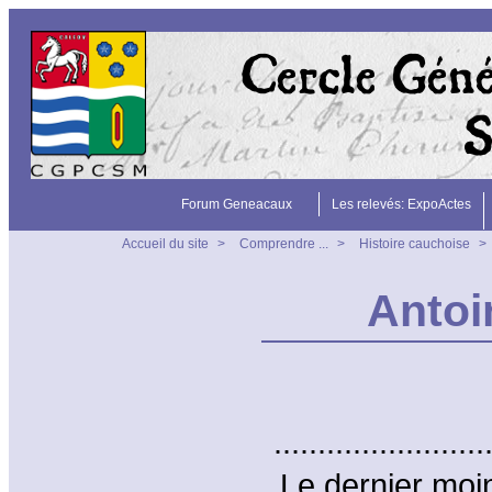
Forum Geneacaux
Les relevés: ExpoActes
Accueil du site
>
Comprendre ...
>
Histoire cauchoise
>
Anto
..................
Le dernier moi