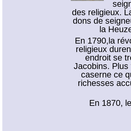
seign
des religieux. L
dons de seigneu
la Heuze
En 1790,la révo
religieux durent
endroit se t
Jacobins. Plus 
caserne ce qu
richesses ac
En 1870, le