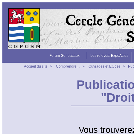
Forum Geneacaux
Les relevés: ExpoActes
Accueil du site
>
Comprendre ...
>
Ouvrages et Etudes
>
Pub
Publicati
"Droi
Vous trouverez