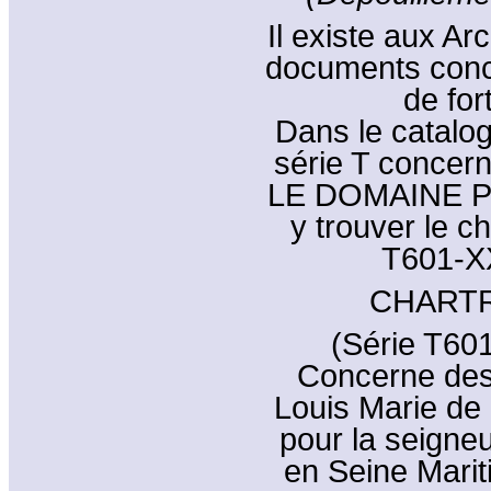
Il existe aux A
documents conc
de for
Dans le catalo
série T conce
LE DOMAINE PUB
y trouver le c
T601-XX
CHARTR
(Série T601
Concerne des 
Louis Marie 
pour la seigneu
en Seine Mari