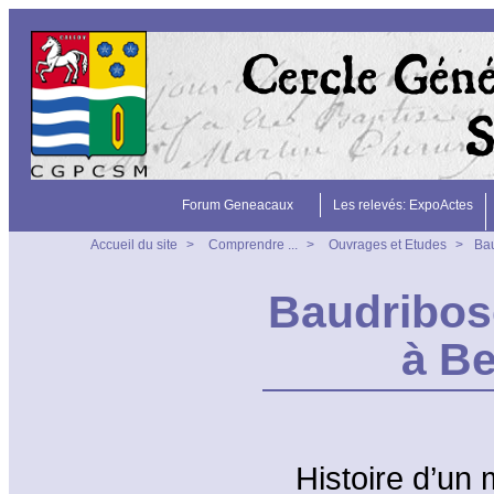
Forum Geneacaux
Les relevés: ExpoActes
Accueil du site
>
Comprendre ...
>
Ouvrages et Etudes
>
Bau
Baudribosc
à Be
Histoire d’un