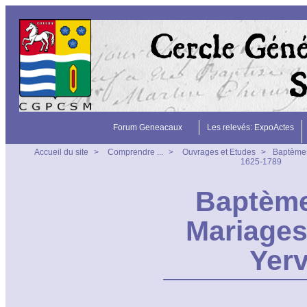
Forum Geneacaux
Les relevés: ExpoActes
Accueil du site
>
Comprendre ...
>
Ouvrages et Etudes
>
Baptèmes,
1625-1789
Baptème
Mariages
Yerv