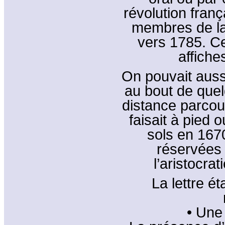
révolution fran
membres de la 
vers 1785. Ce
affiches
On pouvait aussi
au bout de quel
distance parco
faisait à pied 
sols en 1670
réservées 
l’aristocra
La lettre é
• Une