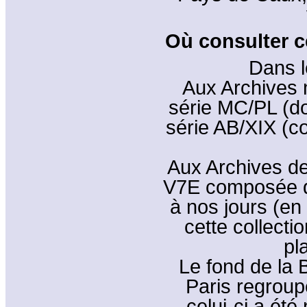
Où consulter ce
Dans l
Aux Archives n
série MC/PL (d
série AB/XIX (co
Aux Archives de
V7E composée de
à nos jours (en
cette collectio
pl
Le fond de la 
Paris regroup
celui-ci a ét