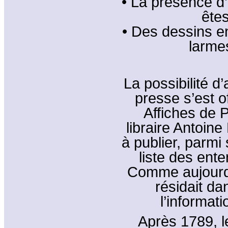
• La présence d’
êtes
• Des dessins e
larme
La possibilité d
presse s’est o
Affiches de 
libraire Antoin
à publier, parmi 
liste des ente
Comme aujourd’h
résidait dan
l’informat
Après 1789, l