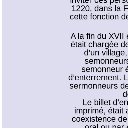
1220, dans la F
cette fonction de
A la fin du XVII
était chargée de
d’un villag
semonneurs.
semonneur éta
d’enterrement. 
sermonneurs de 
d
Le billet d’e
imprimé, était
coexistence de
oral ou par 