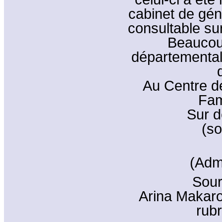
cabinet de gén
consultable sur
Beaucou
départemental
Au Centre dé
Fam
Sur d
(so
(Adm
Sour
Arina Makarov
rub