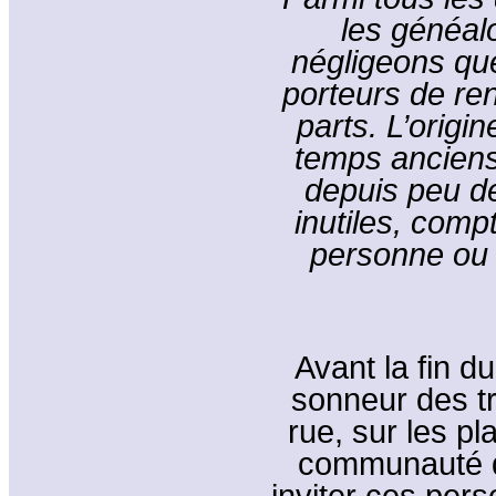
les généalo
négligeons quel
porteurs de ren
parts. L’origi
temps anciens.
depuis peu de 
inutiles, comp
personne ou p
Avant la fin d
sonneur des tr
rue, sur les pl
communauté d
inviter ces pers