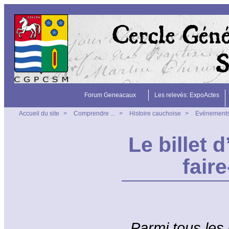
Forum Geneacaux
Les relevés: ExpoActes
Accueil du site
>
Comprendre ...
>
Histoire cauchoise
>
Evénement
Le billet 
fair
Parmi tous les