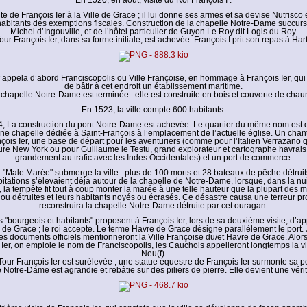
En 1520, en août, visite du Roi François I :
te de François Ier à la Ville de Grace ; il lui donne ses armes et sa devise Nutrisco 
habitants des exemptions fiscales. Construction de la chapelle Notre-Dame succurs
Michel d’Ingouville, et de l’hôtel particulier de Guyon Le Roy dit Logis du Roy.
our François Ier, dans sa forme initiale, est achevée. François I prit son repas à Harf
’appela d’abord Franciscopolis ou Ville Françoise, en hommage à François Ier, qui pri
de bâtir à cet endroit un établissement maritime.
chapelle Notre-Dame est terminée : elle est construite en bois et couverte de cha
En 1523, la ville compte 600 habitants.
, La construction du pont Notre-Dame est achevée. Le quartier du même nom est 
une chapelle dédiée à Saint-François à l’emplacement de l’actuelle église. Un chant
çois Ier, une base de départ pour les aventuriers (comme pour l’Italien Verrazano 
uture New York ou pour Guillaume le Testu, grand explorateur et cartographe havrais 
grandement au trafic avec les Indes Occidentales) et un port de commerce.
 "Male Marée" submerge la ville : plus de 100 morts et 28 bateaux de pêche détrui
tations s’élevaient déjà autour de la chapelle de Notre-Dame, lorsque, dans la nu
 la tempête fit tout à coup monter la marée à une telle hauteur que la plupart des 
ou détruites et leurs habitants noyés ou écrasés. Ce désastre causa une terreur p
reconstruira la chapelle Notre-Dame détruite par cet ouragan.
 "bourgeois et habitants" proposent à François Ier, lors de sa deuxième visite, d’app
 de Grace ; le roi accepte. Le terme Havre de Grace désigne parallèlement le port. 
es documents officiels mentionneront la Ville Françoise du/et Havre de Grace. Alor
 Ier, on emploie le nom de Franciscopolis, les Cauchois appelleront longtemps la vi
Neu(f).
Tour François Ier est surélevée ; une statue équestre de François Ier surmonte sa po
 Notre-Dame est agrandie et rebâtie sur des piliers de pierre. Elle devient une vérit