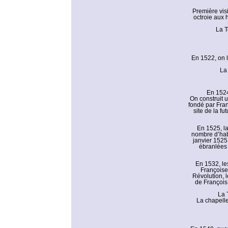
Première visi
octroie aux 
La T
En 1522, on l
La 
En 1524
On construit 
fondé par Fran
site de la f
En 1525, la
nombre d’habi
janvier 1525,
ébranlées 
En 1532, les
Françoise
Révolution, l
de François
La 
La chapelle