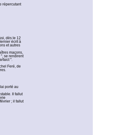
se répercutant
si, dès le 12
ernier écrit à
ons et autres
maîtres maçons,
", se rendirent
rfaict ".
chel Feré, de
res.
lai porté au
ble. Il fallut
erie
rier ; il fallut