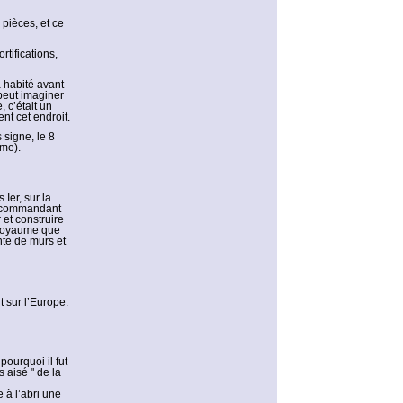
 pièces, et ce
rtifications,
à habité avant
 peut imaginer
, c’était un
nt cet endroit.
s signe, le 8
ime).
Ier, sur la
et commandant
 et construire
e royaume que
nte de murs et
t sur l’Europe.
ourquoi il fut
 aisé " de la
 à l’abri une