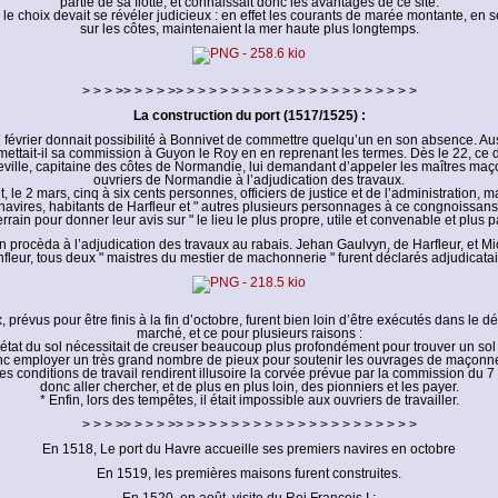
partie de sa flotte, et connaissait donc les avantages de ce site.
 le choix devait se révéler judicieux : en effet les courants de marée montante, en 
sur les côtes, maintenaient la mer haute plus longtemps.
> > > >> > > > >> > > > > > > > > > > > > > > > > > > > > >
La construction du port (1517/1525) :
7 février donnait possibilité à Bonnivet de commettre quelqu’un en son absence. Aus
smettait-il sa commission à Guyon le Roy en en reprenant les termes. Dès le 22, ce d
ville, capitaine des côtes de Normandie, lui demandant d’appeler les maîtres maç
ouvriers de Normandie à l’adjudication des travaux.
 le 2 mars, cinq à six cents personnes, officiers de justice et de l’administration, 
navires, habitants de Harfleur et " autres plusieurs personnages à ce congnoissans 
errain pour donner leur avis sur " le lieu le plus propre, utile et convenable et plus pa
n procèda à l’adjudication des travaux au rabais. Jehan Gaulvyn, de Harfleur, et Mi
fleur, tous deux " maistres du mestier de machonnerie " furent déclarés adjudicatai
, prévus pour être finis à la fin d’octobre, furent bien loin d’être exécutés dans le dé
marché, et ce pour plusieurs raisons :
état du sol nécessitait de creuser beaucoup plus profondément pour trouver un sol sta
c employer un très grand nombre de pieux pour soutenir les ouvrages de maçonn
les conditions de travail rendirent illusoire la corvée prévue par la commission du 7 fév
donc aller chercher, et de plus en plus loin, des pionniers et les payer.
* Enfin, lors des tempêtes, il était impossible aux ouvriers de travailler.
> > > >> > > > >> > > > > > > > > > > > > > > > > > > > > >
En 1518, Le port du Havre accueille ses premiers navires en octobre
En 1519, les premières maisons furent construites.