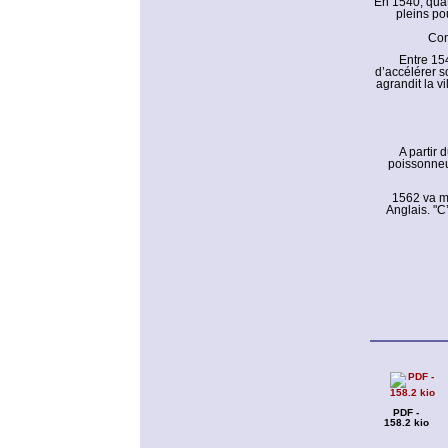
En 1540, quat
pleins po
Con
Entre 154
d’accélérer s
agrandit la vi
A partir 
poissonneus
1562 va ma
Anglais. "C
PDF -
158.2 kio