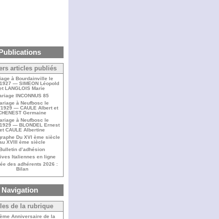
Publications
ers articles publiés
iage à Bourdainville le
/1927 — SIMEON Léopold
et LANGLOIS Marie
ariage INCONNUS 85
ariage à Neufbosc le
/1929 — CAULE Albert et
CHENEST Germaine
ariage à Neufbosc le
/1929 — BLONDEL Ernest
et CAULE Albertine
raphe Du XVI ème siècle
au XVIII ème siècle
Bulletin d’adhésion
ives Italiennes en ligne
ée des adhérents 2026 :
Bilan
Navigation
cles de la rubrique
ème Anniversaire de la