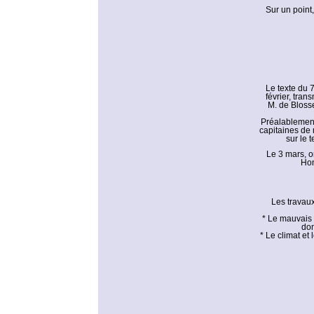
Sur un point,
Le texte du 
février, tran
M. de Blosse
Préalablement,
capitaines de 
sur le t
Le 3 mars, o
Hon
Les travaux
* Le mauvais 
don
* Le climat et 