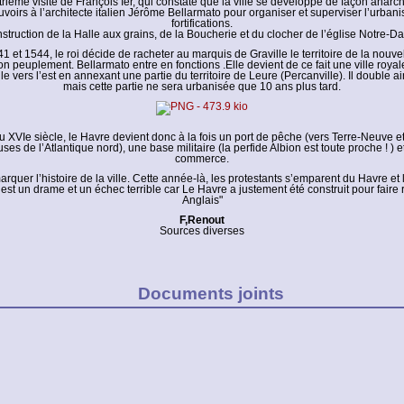
rième visite de François Ier, qui constate que la ville se développe de façon anarch
uvoirs à l’architecte italien Jérôme Bellarmato pour organiser et superviser l’urbani
fortifications.
struction de la Halle aux grains, de la Boucherie et du clocher de l’église Notre-D
1 et 1544, le roi décide de racheter au marquis de Graville le territoire de la nouvell
on peuplement. Bellarmato entre en fonctions .Elle devient de ce fait une ville royale
lle vers l’est en annexant une partie du territoire de Leure (Percanville). Il double a
mais cette partie ne sera urbanisée que 10 ans plus tard.
du XVIe siècle, le Havre devient donc à la fois un port de pêche (vers Terre-Neuve e
es de l’Atlantique nord), une base militaire (la perfide Albion est toute proche ! ) e
commerce.
rquer l’histoire de la ville. Cette année-là, les protestants s’emparent du Havre et l
’est un drame et un échec terrible car Le Havre a justement été construit pour faire
Anglais"
F,Renout
Sources diverses
Documents joints