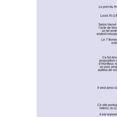
Le port du H
Louis XI (14
Selon Hervé C
l’acte de fon
un tel endr
endroit inhosp
Le 7 févrie
octo
Ce fut don
proposition 
d’Honfleur, d
un port, pro
aultres de no
Il veut ainsi 
Ce site portu
retenu, la c
Il est vrais