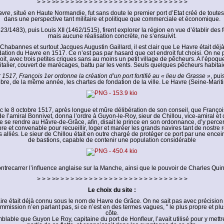
> > > >> > > > >> > > > > > > > > > > > > > > > > > > > > >
avre
, situé en Haute Normandie, fut sans doute le premier port d’Etat créé de toutes
dans une perspective tant militaire et politique que commerciale et économique.
23/1483), puis Louis XII (1462/1515), firent explorer la région en vue d’établir des fo
mais aucune réalisation concrète, ne s’ensuivit.
habannes et surtout Jacques Augustin Gaillard, il est clair que Le Havre était déj
dation du Havre en 1517. Ce n’est pas par hasard que cet endroit fut choisi. On ne
oit, avec trois petites criques sans au moins un petit village de pêcheurs. A l’époque
italier, couvert de marécages, battu par les vents. Seuls quelques pêcheurs habitaie
r 1517, François 1er ordonne la création d’un port fortifié au « lieu de Grasse »
, pui
bre, de la même année, les chartes de fondation de la ville. Le Havre (Seine-Marit
c le 8 octobre 1517, après longue et mûre délibération de son conseil, que François 
de l’amiral Bonnivet, donna l’ordre à Guyon-le-Roy, sieur de Chillou, vice-amiral 
e se rendre au Hâvre-de-Grâce, afin, disait le prince en son ordonnance, d’y percer
pre et convenable pour recueillir, loger et maréer les grands navires tant de nostr
s alliés. Le sieur de Chillou était en outre chargé de protéger ce port par une encei
de bastions, capable de contenir une population considérable
contrecarrer l’influence anglaise sur la Manche, ainsi que le pouvoir de Charles Quin
> > > >> > > > >> > > > > > > > > > > > > > > > > > > > > >
Le choix du site :
aire était déjà connu sous le nom de Havre de Grâce. On ne sait pas avec précision p
ommission n’en parlant pas, si ce n’est en des termes vagues, " le plus propre et plus
côte.
emblable que Guyon Le Roy, capitaine du port de Honfleur, l’avait utilisé pour y mettre