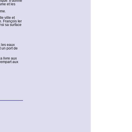
ique. Il donne
sme et les
ame.
e ville et
. François Ier
insi sa surface
t les eaux
t un port de
a livre aux
 rempart aux