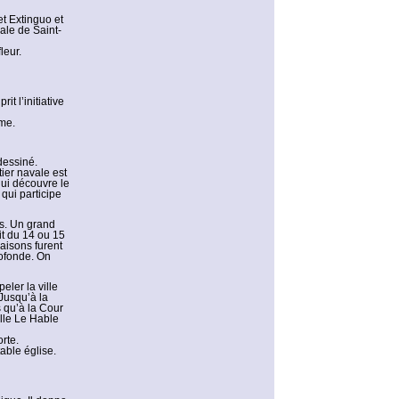
et Extinguo et
ale de Saint-
leur.
t l’initiative
ume.
dessiné.
ier navale est
qui découvre le
qui participe
ts. Un grand
it du 14 ou 15
maisons furent
rofonde. On
eler la ville
Jusqu’à la
s qu’à la Cour
lle Le Hable
rte.
able église.