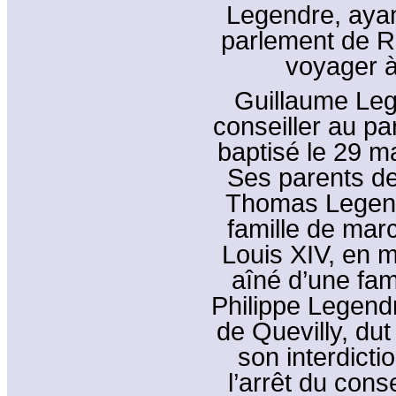
Legendre, ayan
parlement de Ro
voyager à 
Guillaume Leg
conseiller au p
baptisé le 29 m
Ses parents de
Thomas Legendr
famille de mar
Louis XIV, en m
aîné d’une fam
Philippe Legendr
de Quevilly, du
son interdict
l’arrêt du cons