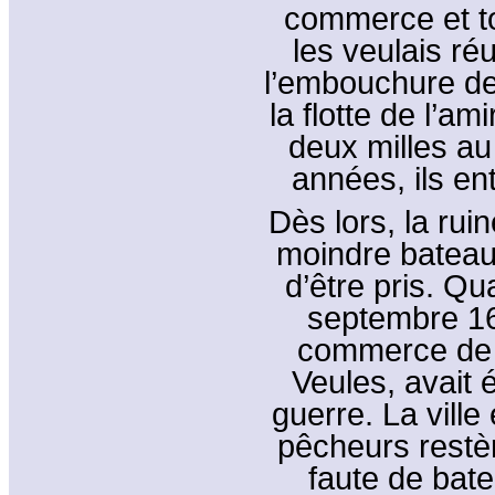
commerce et to
les veulais ré
l’embouchure de 
la flotte de l’am
deux milles au
années, ils en
Dès lors, la ru
moindre bateau 
d’être pris. Q
septembre 169
commerce de l
Veules, avait 
guerre. La ville
pêcheurs restèr
faute de bate