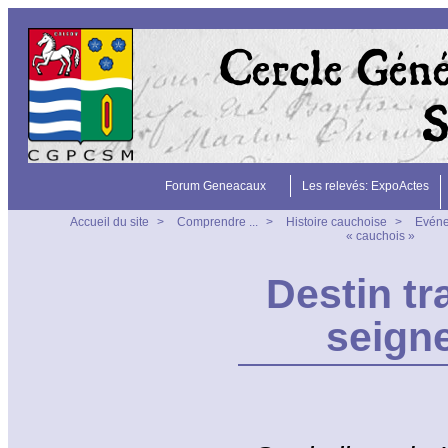
Forum Geneacaux
Les relevés: ExpoActes
Accueil du site
>
Comprendre ...
>
Histoire cauchoise
>
Evén
« cauchois »
Destin tr
seign