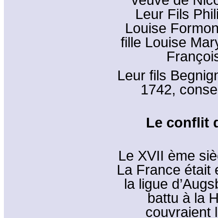
Leur Fils Ph
Louise Formont
fille Louise Ma
Françoi
Leur fils Begni
1742, conser
Le conflit
Le XVII ème sièc
La France était
la ligue d’Augs
battu à la 
couvraient