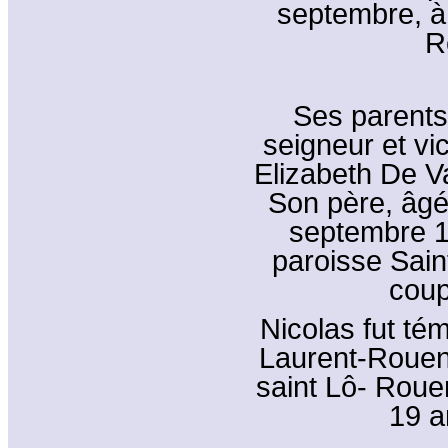
septembre, à 
R
Ses parents
seigneur et vi
Elizabeth De V
Son père, âgé
septembre 16
paroisse Saint 
coup
Nicolas fut té
Laurent-Rouen)
saint Lô- Roue
19 a