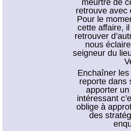
meurtre de c
retrouve avec 
Pour le moment
cette affaire, 
retrouver d’au
nous éclair
seigneur du lie
V
Enchaîner les 
reporte dans 
apporter un 
intéressant c’e
oblige à appro
des straté
enquêt