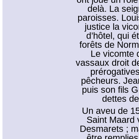
delà. La seig
paroisses. Loui
justice la vi
d’hôtel, qui 
forêts de Norm
Le vicomte d
vassaux droit de
prérogatives 
pêcheurs. Jean
puis son fils G
dettes de
Un aveu de 15
Saint Maard 
Desmarets ; ma
être remplie