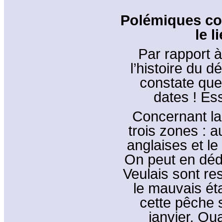
Polémiques con
le l
Par rapport à
l’histoire du 
constate que
dates ! Ess
Concernant la
trois zones : a
anglaises et l
On peut en déd
Veulais sont re
le mauvais ét
cette pêche 
janvier. Qua