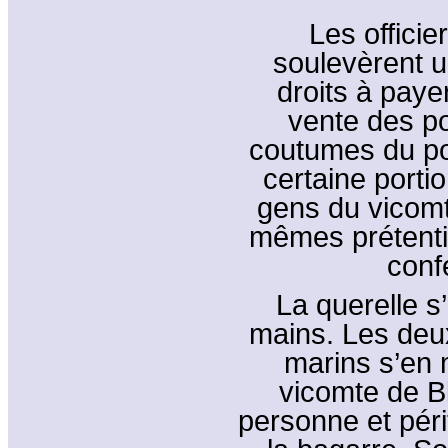
Les offici
soulevèrent u
droits à paye
vente des po
coutumes du por
certaine porti
gens du vicomt
mêmes prétenti
conf
La querelle s
mains. Les deux
marins s’en 
vicomte de Bl
personne et pér