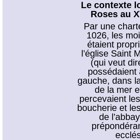
Le contexte l
Roses au XV
Par une chart
1026, les mo
étaient propr
l’église Saint 
(qui veut dir
possédaient a
gauche, dans la
de la mer e
percevaient les
boucherie et le
de l’abba
prépondérant
ecclés