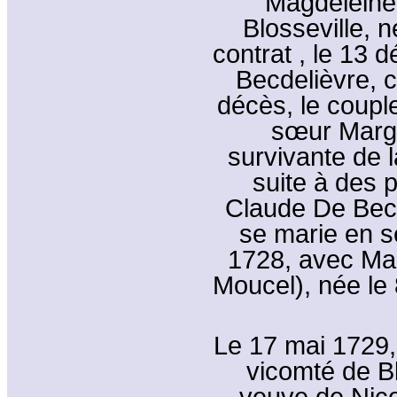
Magdeleine
Blosseville, 
contrat , le 13
Becdelièvre, c
décès, le couple
sœur Margu
survivante de l
suite à des 
Claude De Becd
se marie en s
1728, avec Ma
Moucel), née le
Le 17 mai 1729,
vicomté de Bl
veuve de Nic