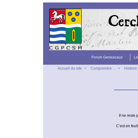
Forum Geneacaux
Le
Accueil du site
>
Comprendre ...
>
Histoire
Il ne reste 
C’est en feui