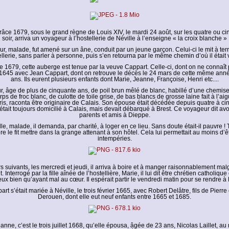
râce 1679, sous le grand règne de Louis XIV, le mardi 24 août, sur les quatre ou c
soir, arriva un voyageur à l’hostellerie de Néville à l’enseigne « la croix blanche »
, malade, fut amené sur un âne, conduit par un jeune garçon. Celui-ci le mit à terr
llerie, sans parler à personne, puis s’en retourna par le même chemin d’où il était
 1679, cette auberge est tenue par la veuve Cappart. Celle-ci, dont on ne connaît 
1645 avec Jean Cappart, dont on retrouve le décès le 24 mars de cette même ann
ans. Ils eurent plusieurs enfants dont Marie, Jeanne, Françoise, Henri etc....
, âge de plus de cinquante ans, de poil brun mêlé de blanc, habillé d’une chemise
rps de froc blanc, de culotte de toile grise, de bas blancs de grosse laine fait à l’aigu
is, raconta être originaire de Calais. Son épouse était décédée depuis quatre à ci
 était toujours domicilié à Calais, mais devait débarqué à Brest. Ce voyageur dit avo
parents et amis à Dieppe.
lle, malade, il demanda, par charité, à loger en ce lieu. Sans doute était-il pauvre ! T
ère le fit mettre dans la grange attenant à son hôtel. Cela lui permettait au moins d’êt
intempéries.
s suivants, les mercredi et jeudi, il arriva à boire et à manger raisonnablement mal
. Interrogé par la fille aînée de l’hostellière, Marie, il lui dit être chrétien catholique
ux bien qu’ayant mal au cœur. Il espérait partir le vendredi matin pour se rendre à
rt s’était mariée à Néville, le trois février 1665, avec Robert Delâtre, fils de Pierr
Derouen, dont elle eut neuf enfants entre 1665 et 1685.
nne, c’est le trois juillet 1668, qu’elle épousa, âgée de 23 ans, Nicolas Laillet, a