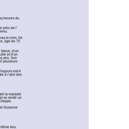
inq heures du
e près de l’
 venu.
pas le nom, fut
ée, âgé de 75
 bleue, d’un
ille et d’un
nq ans. Son
ir plusieurs
oujours est-il
re à l’abri des
gré la maladie
 et se sentir un
 Dieppe.
e et Susanne
u même lieu.