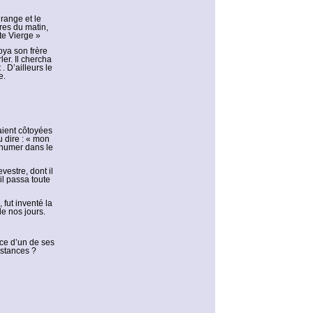
range et le
res du matin,
nte Vierge »
voya son frère
ler. Il chercha
. D’ailleurs le
e.
aient côtoyées
u dire : « mon
inhumer dans le
vestre, dont il
il passa toute
 fut inventé la
e nos jours.
ace d’un de ses
nstances ?