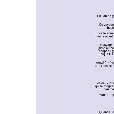
En l’an de g
Ce voyageur
hoste
En cette année
marié avant 
Ce voyageur
juste-au-co
chapeau gr
unique fils
Arrivé à Névi
que l’hostelli
Les deux jour
qui le rongeait
peu mie
Marie Cappa
Quant à Jea