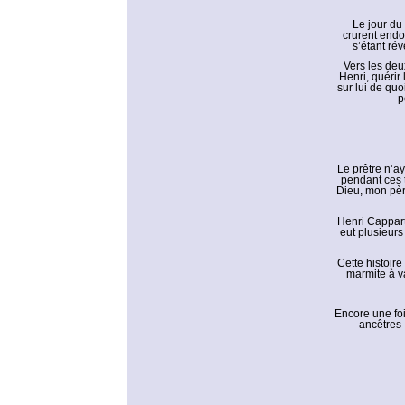
Le jour du
crurent endo
s’étant rév
Vers les deux
Henri, quérir 
sur lui de quo
p
Le prêtre n’a
pendant ces t
Dieu, mon père
Henri Cappart,
eut plusieurs
Cette histoire
marmite à v
Encore une foi
ancêtres 