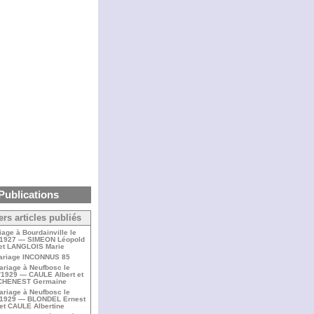
Publications
ers articles publiés
iage à Bourdainville le
/1927 — SIMEON Léopold
et LANGLOIS Marie
ariage INCONNUS 85
ariage à Neufbosc le
/1929 — CAULE Albert et
CHENEST Germaine
ariage à Neufbosc le
/1929 — BLONDEL Ernest
et CAULE Albertine