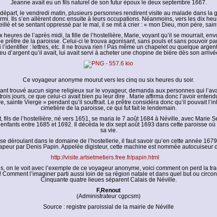
Jeanne avait eu un fils naturel de son futur époux le deux septembre 1667.
 départ, le vendredi matin, plusieurs personnes rendirent visite au malade dans la g
rmi. Ils s’en allèrent donc ensuite à leurs occupations. Néanmoins, vers les dix heu
eillé et se sentant oppressé par le mal, il se mit à crier : « mon Dieu, mon père, sai
 heures de l’après midi, la fille de l’hostellière, Marie, voyant qu’il se mourrait, en
le prêtre de la paroisse. Celui-ci le trouva agonisant, sans pouls et sans pouvoir par
i l’identifier : lettres, etc. Il ne trouva rien ! Pas même un chapelet ou quelque argent 
eu d’argent qu’il avait, lui avait servi à acheter une chopine de bière dès son arrivé
Ce voyageur anonyme mourut vers les cinq ou six heures du soir.
yant trouvé aucun signe religieux sur le voyageur, demanda aux personnes qui l’av
rois jours, ce que celui-ci avait bien pu leur dire . Marie affirma donc l’avoir entend
, sainte Vierge » pendant qu’il souffrait. Le prêtre considéra donc qu’il pouvait l’
cimetière de la paroisse, ce qui fut fait le lendemain.
 fils de l’hostellière, né vers 1651, se maria le 7 août 1684 à Néville, avec Marie Se
 enfants entre 1685 et 1692. Il décéda le dix sept août 1693 dans cette paroisse où 
sa vie.
 se déroulant dans le domaine de l’hostellerie, il faut savoir qu’en cette année 1679,
apeur par Denis Papin. Appelée digisteur, cette machine est nommée autocuiseur d
http://visite.artsetmetiers.free.fr/papin.html
s, on le voit avec l’exemple de ce voyageur anonyme, voici comment on perd la tr
! Comment l’imaginer parti aussi loin de sa région natale et dans quel but ou circo
Cinquante quatre lieues séparent Calais de Néville.
F,Renout
(Administrateur cgpcsm)
Source : registre paroissial de la mairie de Néville