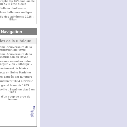
raphe Du XVI ème siècle
au XVIII ème siècle
Bulletin d’adhésion
ives Italiennes en ligne
ée des adhérents 2026 :
Bilan
Navigation
cles de la rubrique
ème Anniversaire de la
fondation du Havre
ème Anniversaire de la
onstruction du Havre
oisonnement au cidre
hargiré » ou « lithargié »
boulement de falaise
loup en Seine Maritime
ts causés par la foudre
and hiver 1684 à Néville
 grand hiver de 1709
ville : Baptême glacé en
1681
 d’un coup de croc de
femme
0
10
20
30
...