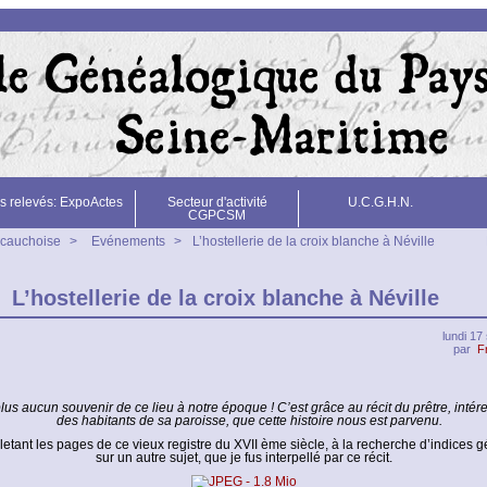
s relevés: ExpoActes
Secteur d'activité
U.C.G.H.N.
CGPCSM
 cauchoise
>
Evénements
>
L’hostellerie de la croix blanche à Néville
L’hostellerie de la croix blanche à Néville
lundi 1
par
F
plus aucun souvenir de ce lieu à notre époque ! C’est grâce au récit du prêtre, intére
des habitants de sa paroisse, que cette histoire nous est parvenu.
lletant les pages de ce vieux registre du XVII ème siècle, à la recherche d’indices
sur un autre sujet, que je fus interpellé par ce récit.