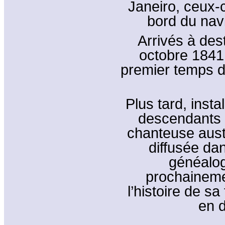
Janeiro, ceux-c
bord du navi
Arrivés à des
octobre 1841,
premier temps d
Plus tard, insta
descendants 
chanteuse aust
diffusée da
généalog
prochainemen
l’histoire de s
en d