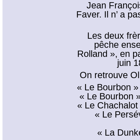
Jean François
Faver. Il n’ a 
Les deux frè
pêche ensem
Rolland », en p
juin 
On retrouve Oli
« Le Bourbon »
« Le Bourbon »
« Le Chachalot
« Le Persé
« La Dunk