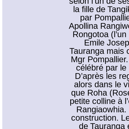
selon l’un de se
la fille de Tang
par Pompallie
Apollina Rangiw
Rongotoa (l’un
Emile Josep
Tauranga mais c
Mgr Pompallier
célébré par le
D’après les reg
alors dans le v
que Roha (Rose
petite colline à 
Rangiaowhia. o
construction. L
de Tauranga 