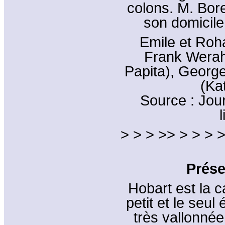
colons. M. Bore
son domicile
Emile et Roh
Frank Werah
Papita), George
(Kat
Source : Jour
l
> > > >> > > > >
Prése
Hobart est la c
petit et le seul 
très vallonnée