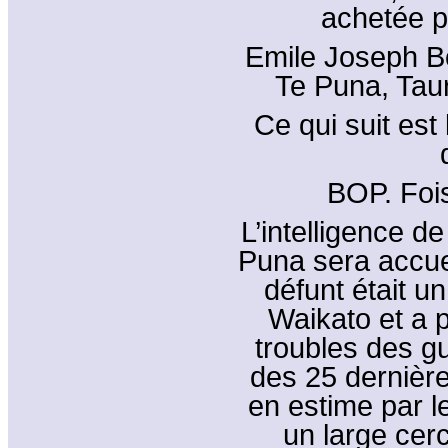
achetée p
Emile Joseph B
Te Puna, Tau
Ce qui suit est
BOP. Foi
L’intelligence de
Puna sera accuei
défunt était u
Waikato et a p
troubles des gu
des 25 dernière
en estime par le
un large cer