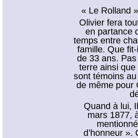
« Le Rolland 
Olivier fera t
en partance d
temps entre chaq
famille. Que fit
de 33 ans. Pas d
terre ainsi qu
sont témoins au 
de même pour Ol
d
Quand à lui, I
mars 1877, à
mentionné 
d’honneur ». 