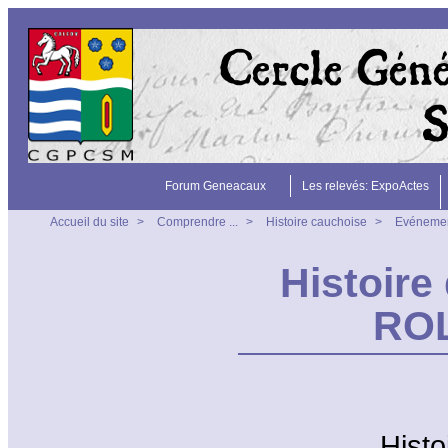
Forum Geneacaux
Les relevés: ExpoActes
Accueil du site
>
Comprendre ...
>
Histoire cauchoise
>
Evéneme
Histoire
ROL
................H