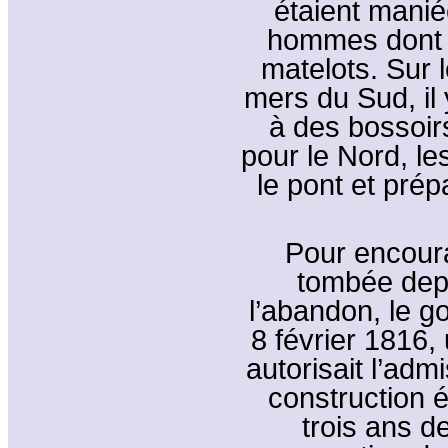
étaient maniée
hommes dont 1
matelots. Sur l
mers du Sud, il
à des bossoirs
pour le Nord, le
le pont et prép
Pour encoura
tombée dep
l’abandon, le g
8 février 1816,
autorisait l’ad
construction é
trois ans d