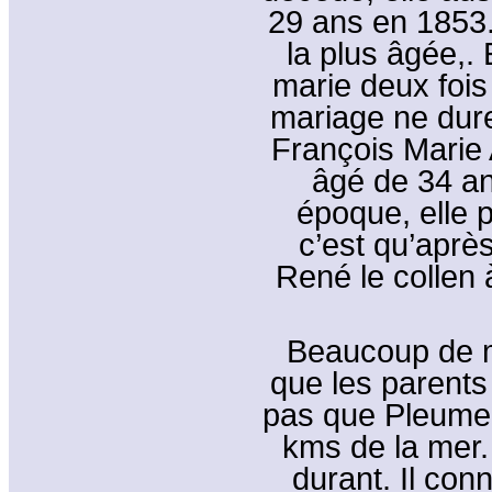
29 ans en 1853.
la plus âgée,. 
marie deux fois
mariage ne dure
François Marie 
âgé de 34 a
époque, elle p
c’est qu’aprè
René le collen à
Beaucoup de ma
que les parents 
pas que Pleumeu
kms de la mer. 
durant. Il con