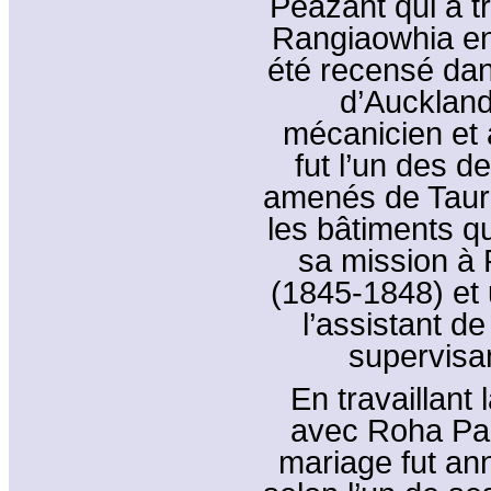
Peazant qui a t
Rangiaowhia en 
été recensé dan
d’Auckland
mécanicien et a
fut l’un des d
amenés de Taur
les bâtiments q
sa mission à 
(1845-1848) et u
l’assistant d
supervisan
En travaillant 
avec Roha Pa
mariage fut an