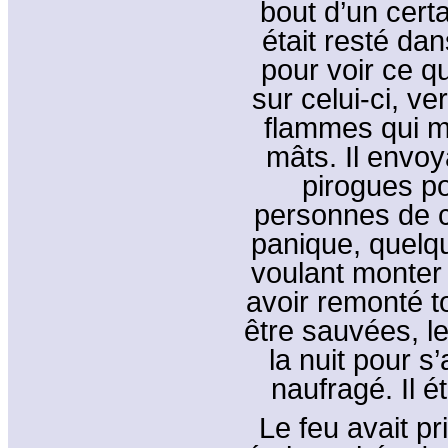
bout d’un certa
était resté dans
pour voir ce qu
sur celui-ci, ve
flammes qui m
mâts. Il envo
pirogues p
personnes de c
panique, quelq
voulant monter
avoir remonté t
être sauvées, le
la nuit pour s’
naufragé. Il é
Le feu avait pr