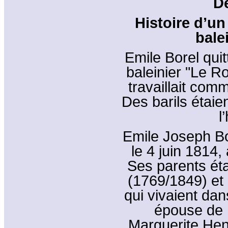
De
Histoire d’u
bale
Emile Borel quit
baleinier "Le Ro
travaillait comm
Des barils étaie
l
Emile Joseph Bo
le 4 juin 1814
Ses parents éta
(1769/1849) et
qui vivaient dan
épouse de 
Marguerite Hen