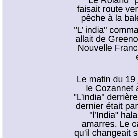
faisait route ve
pêche à la bal
"L’ india" comm
allait de Green
Nouvelle Fran
Le matin du 19 j
le Cozannet a
"L’india" derrièr
dernier était pa
"l’India" ha
amarres. Le c
qu’il changeait 