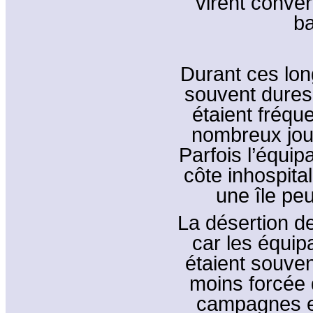
virent conve
ba
Durant ces lo
souvent dures,
étaient fréqu
nombreux jour
Parfois l’équip
côte inhospital
une île peu
La désertion de
car les équip
étaient souven
moins forcée 
campagnes e