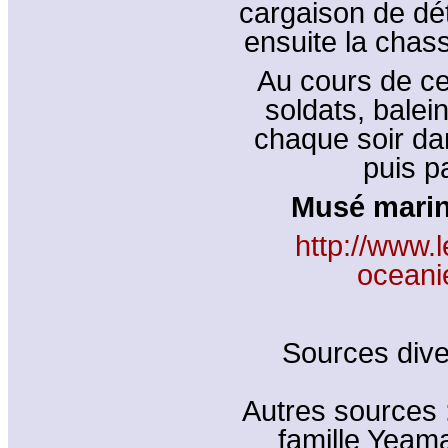
cargaison de dét
ensuite la chas
Au cours de c
soldats, balei
chaque soir da
puis p
Musé marin
http://www.
oceani
Sources div
Autres sources 
famille Yeam