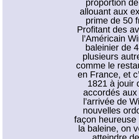
proportion de
allouant aux e
prime de 50 f
Profitant des a
l’Américain Wi
baleinier de 4
plusieurs autr
comme le restaur
en France, et c’
1821 à jouir d
accordés aux c
l’arrivée de W
nouvelles ord
façon heureuse 
la baleine, on v
atteindre d