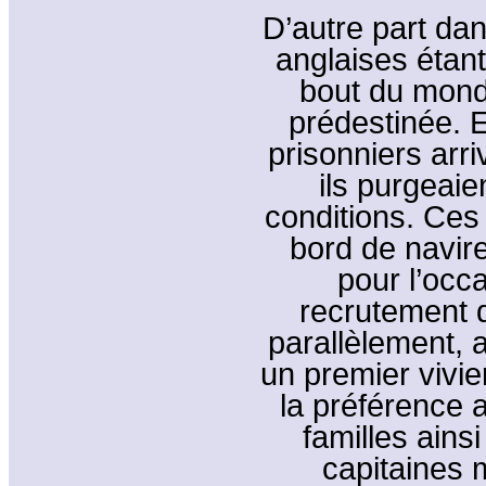
D’autre part da
anglaises étan
bout du monde
prédestinée. 
prisonniers arri
ils purgeaie
conditions. Ces
bord de navir
pour l’oc
recrutement d
parallèlement, 
un premier vivi
la préférence 
familles ain
capitaines 