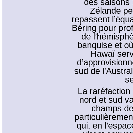
des saisons 
Zélande pen
repassent l’équa
Béring pour prof
de l’hémisphè
banquise et où 
Hawaï serv
d’approvisionn
sud de l’Austra
se
La raréfaction
nord et sud va
champs de 
particulièremen
qui, en l’espa