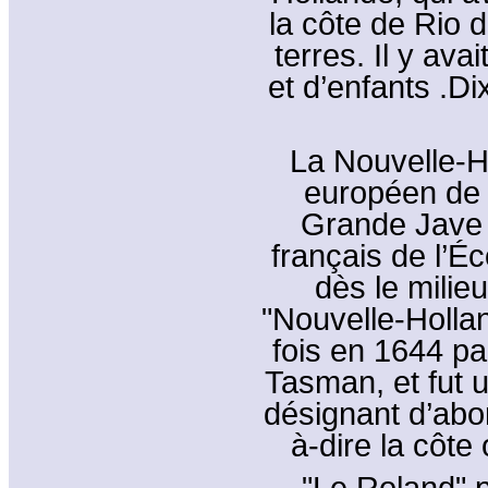
la côte de Rio 
terres. Il y a
et d’enfants .D
La Nouvelle-H
européen de l
Grande Jave 
français de l’É
dès le milie
"Nouvelle-Holla
fois en 1644 pa
Tasman, et fut u
désignant d’abor
à-dire la côte 
"Le Roland" p