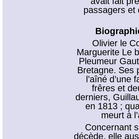
avait fait p
passagers et 
Biographie
Olivier le C
Marguerite Le b
Pleumeur Gauti
Bretagne. Ses pa
l’aîné d’une 
frêres et d
derniers, Guill
en 1813 ; qua
meurt à l
Concernant s
décède, elle auss