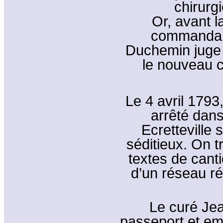
chirurg
Or, avant l
commandant
Duchemin juge 
le nouveau c
Le 4 avril 1793,
arrêté dans
Ecretteville
séditieux. On t
textes de cant
d’un réseau réf
Le curé Jea
passeport et em