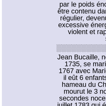
par le poids é
être contenu d
régulier, deve
excessive énerg
violent et ra
░░░░░░░░░░
Jean Bucaille, n
1735, se mari
1767 avec Mari
il eût 6 enfant
hameau du Ch
mourut le 3 n
secondes noce
juillet 1783 qui 