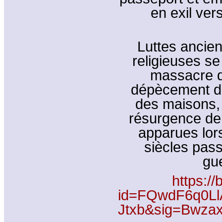
en exil ver
Luttes ancien
religieuses s
massacre d
dépècement de
des maisons, P
résurgence de v
apparues lor
siècles pas
gue
https:/
id=FQwdF6q0LlA
Jtxb&sig=Bwza