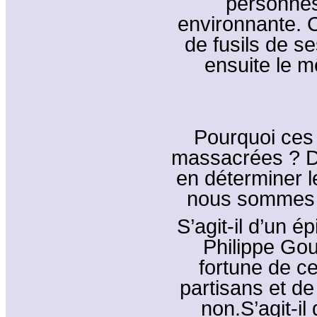
personnes
environnante. C
de fusils de se
ensuite le m
Pourquoi ces 
massacrées ? D
en déterminer l
nous sommes à 
S’agit-il d’un é
Philippe Gou
fortune de c
partisans et d
non.
S’agit-il