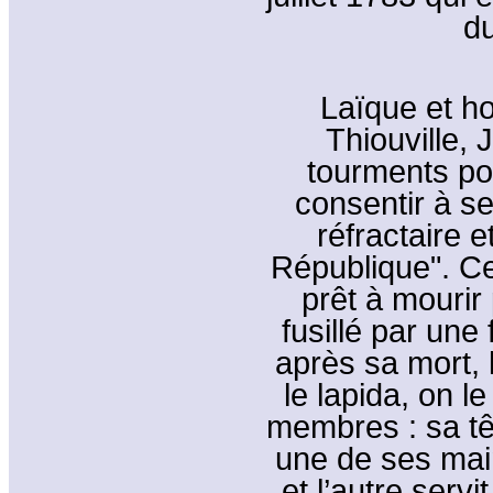
du
Laïque et h
Thiouville, 
tourments po
consentir à s
réfractaire e
République". Cel
prêt à mourir 
fusillé par une 
après sa mort, 
le lapida, on l
membres : sa tê
une de ses main
et l’autre serv