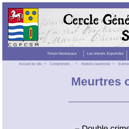
Forum Geneacaux
Les relevés: ExpoActes
Accueil du site
>
Comprendre ...
>
Histoire cauchoise
>
Evéne
Meurtres o
–
Double crime 