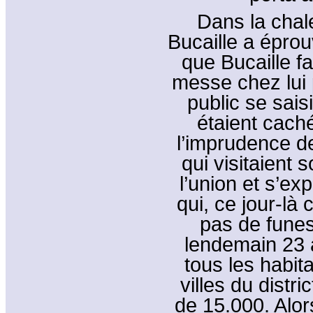
Dans la chale
Bucaille a éprou
que Bucaille f
messe chez lui p
public se sai
étaient cach
l’imprudence de
qui visitaient s
l’union et
s’ex
qui, ce jour-là
pas de fune
lendemain 23 av
tous les habi
villes du distr
de 15.000. Alo