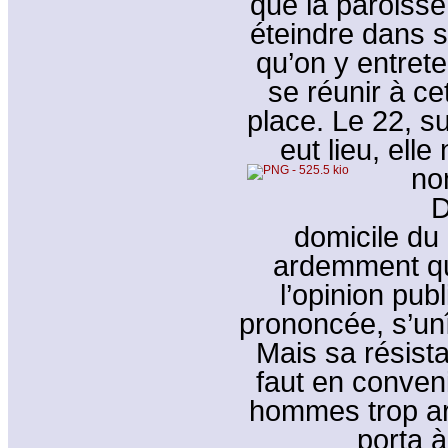
que la paroisse 
éteindre dans s
qu’on y entreten
se réunir à ce
place. Le 22, s
eut lieu, ell
no
D
domicile du
ardemment qu
l’opinion pu
prononcée, s’unî
Mais sa résista
faut en conveni
hommes trop ard
porta 