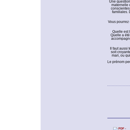
Une question 
maternelle o
conscientes 
familiales.
Vous pourrez 
Quelle est 
Quelle a été
accompagnée
Il faut auss
soit croyant
mari, ou qu
Le prénom peut