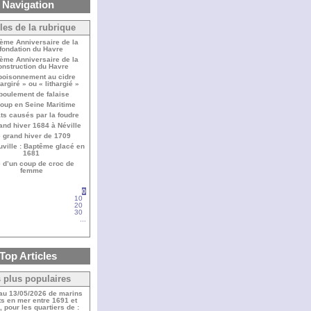
Navigation
cles de la rubrique
ème Anniversaire de la
fondation du Havre
ème Anniversaire de la
onstruction du Havre
oisonnement au cidre
hargiré » ou « lithargié »
boulement de falaise
loup en Seine Maritime
ts causés par la foudre
and hiver 1684 à Néville
 grand hiver de 1709
ville : Baptême glacé en
1681
 d’un coup de croc de
femme
0
10
20
30
...
Top Articles
 plus populaires
 au 13/05/2026 de marins
s en mer entre 1691 et
 pour les quartiers de :