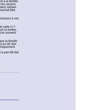
t à la famille
t les raisons
rdes) valises
ourrait être
 communs à ces
e celle-ci ?
ans la tombe,
ache souvent
ue la famille
as eu de réel
ychiquement.
a pas été fait.