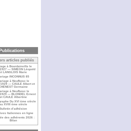
Publications
ers articles publiés
iage à Bourdainville le
/1927 — SIMEON Léopold
et LANGLOIS Marie
ariage INCONNUS 85
ariage à Neufbosc le
/1929 — CAULE Albert et
CHENEST Germaine
ariage à Neufbosc le
/1929 — BLONDEL Ernest
et CAULE Albertine
raphe Du XVI ème siècle
au XVIII ème siècle
Bulletin d’adhésion
ives Italiennes en ligne
ée des adhérents 2026 :
Bilan