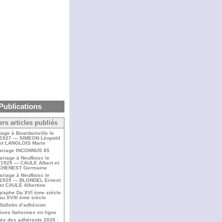
Publications
ers articles publiés
iage à Bourdainville le
/1927 — SIMEON Léopold
et LANGLOIS Marie
ariage INCONNUS 85
ariage à Neufbosc le
/1929 — CAULE Albert et
CHENEST Germaine
ariage à Neufbosc le
/1929 — BLONDEL Ernest
et CAULE Albertine
raphe Du XVI ème siècle
au XVIII ème siècle
Bulletin d’adhésion
ives Italiennes en ligne
ée des adhérents 2026 :