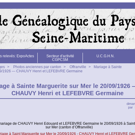
s relevés: ExpoActes
Secteur d'activité
U.C.G.H.N.
CGPCSM
ges
>
Photos anciennes par canton
>
Offranville
>
Mariage à Sainte
0/09/1926 — CHAUVY Henri et LEFEBVRE Germaine
age à Sainte Marguerite sur Mer le 20/09/1926
CHAUVY Henri et LEFEBVRE Germaine
diman
par
mariage de CHAUVY Henri Edouard et LEFEBVRE Germaine le 20/09/1926 à Saint
sur Mer (canton d’Offranville)