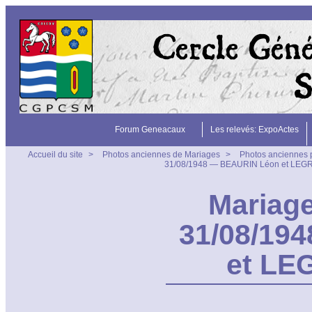
Forum Geneacaux
Les relevés: ExpoActes
Accueil du site
>
Photos anciennes de Mariages
>
Photos anciennes 
31/08/1948 — BEAURIN Léon et LEGR
Mariage
31/08/19
et LE