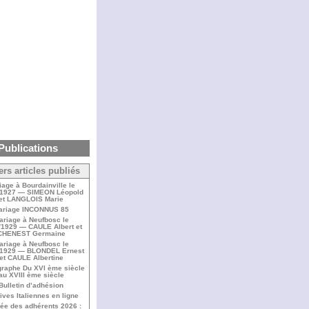
Publications
ers articles publiés
iage à Bourdainville le
/1927 — SIMEON Léopold
et LANGLOIS Marie
ariage INCONNUS 85
ariage à Neufbosc le
/1929 — CAULE Albert et
CHENEST Germaine
ariage à Neufbosc le
/1929 — BLONDEL Ernest
et CAULE Albertine
raphe Du XVI ème siècle
au XVIII ème siècle
Bulletin d’adhésion
ives Italiennes en ligne
ée des adhérents 2026 :