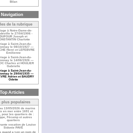
Bilan
Navigation
cles de la rubrique
iage à Notre-Dame-de-
deville le 27/04/1906 -
DUFOUR Joseph et
ONSTANTIN Charlotte
iage à Saint-Jean-du-
onnay le 08/10/1927 —
CHE Henri et LEFEBVRE
Emilienne
iage à Saint-Jean-du-
onnay le 14/06/1926 —
C Charles et HOULIER
Gabrielle
iage à Saint-Jean-du-
onnay le 29/04/1935 —
VRE Adrien et BAUDRY
Odette
Top Articles
 plus populaires
 au 13/05/2026 de marins
s en mer entre 1691 et
 pour les quartiers de :
ppe, Fécamp et autres
quartiers
nante vocation de Louise
Sidonie PAVÉ
s quand a t-on un nom de