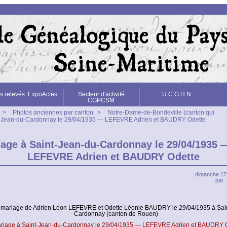
s relevés: ExpoActes
Secteur d'activité
U.C.G.H.N.
CGPCSM
>
Photos anciennes par canton
>
Notre-Dame-de-Bondeville (canton qui
t-Jean-du-Cardonnay le 29/04/1935 — LEFEVRE Adrien et BAUDRY Odette
age à Saint-Jean-du-Cardonnay le 29/04/1935 
LEFEVRE Adrien et BAUDRY Odette
dimanche 17
par
 mariage de Adrien Léon LEFEVRE et Odette Léonie BAUDRY le 29/04/1935 à Sai
Cardonnay (canton de Rouen)