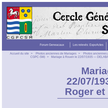
Forum Geneacaux
Les relevés: ExpoActes
Accueil du site
>
Photos anciennes de Mariages
>
Photos anciennes 
CGPC-SM)
>
Mariage à Rouen le 22/07/1935 — DELAB
Maria
22/07/1
Roger et