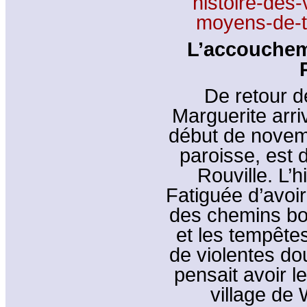
histoire-des
moyens-de-t
L’accouchem
De retour d
Marguerite arriv
début de novemb
paroisse, est
Rouville. L’h
Fatiguée d’avoi
des chemins bou
et les tempête
de violentes dou
pensait avoir 
village de