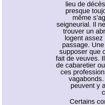
lieu de décès
presque toujo
même s’agi
seigneurial. Il ne
trouver un ab
logent asse
passage. Une 
supposer que ce
fait de veuves. I
de cabaretier o
ces professions
vagabonds.
peuvent y a
c
Certains co