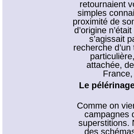
retournaient v
simples connai
proximité de so
d’origine n’étai
s’agissait p
recherche d’un t
particulière
attachée, d
France, 
Le pélérinage
Comme on vient
campagnes de
superstitions.
des schémas