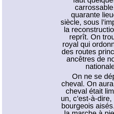
carrossable
quarante lie
siècle, sous l’im
la reconstruct
reprît. On tr
royal qui ordonn
des routes princ
ancêtres de n
national
On ne se dép
cheval. On aura
cheval était li
un, c’est-à-dire,
bourgeois aisés
la marche à pi