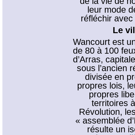
de la vie de 
leur mode d
réfléchir ave
Le vi
Wancourt est un 
de 80 à 100 feux
d’Arras, capita
sous l’ancien 
divisée en pr
propres lois, l
propres libe
territoires
Révolution, les
« assemblée d’É
résulte un i