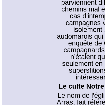
parviennent di
chemins mal en
cas d’intem
campagnes vi
isolement 
audomarois qui 
enquête de G
campagnards 
n’étaient q
seulement en p
superstition
intéressan
Le culte Notr
Le nom de l’égl
Arras, fait réfé