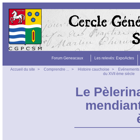
Forum Geneacaux
Les relevés: ExpoActes
Accueil du site
>
Comprendre ...
>
Histoire cauchoise
>
Evénements
du XVII ème siècle
Le Pèlerin
mendiant