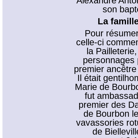
Alexandre Antoi
son bapt
La famille
Pour résumer l
celle-ci commen
la Pailleteri
personnages p
premier ancêtre 
Il était gentil
Marie de Bourbo
fut ambassadeu
premier des Da
de Bourbon le
vavassories rotu
de Biellevil