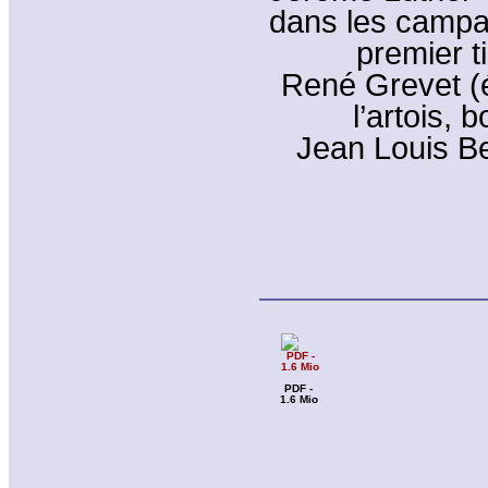
dans les campa
premier t
René Grevet (é
l’artois, 
Jean Louis Be
PDF -
1.6 Mio