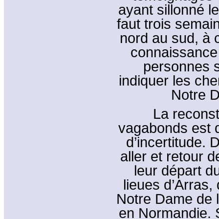
ayant sillonné l
faut trois semai
nord au sud, à c
connaissance
personnes sa
indiquer les ch
Notre D
La reconsti
vagabonds est di
d’incertitude. D
aller et retour 
leur départ d
lieues d’Arras, d
Notre Dame de l
en Normandie. S