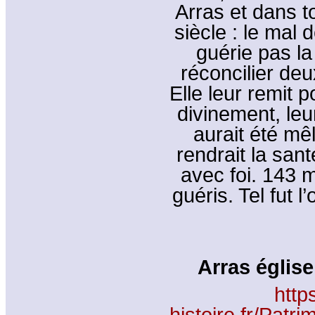
Arras et dans t
siècle : le mal 
guérie pas la
réconcilier deu
Elle leur remit 
divinement, leu
aurait été mê
rendrait la san
avec foi. 143 
guéris. Tel fut 
Arras églis
http
histoire.fr/Pat