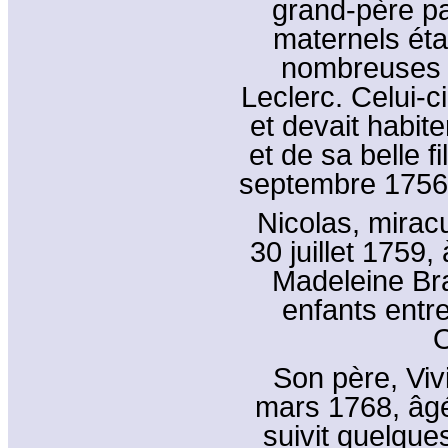
grand-père pa
maternels éta
nombreuses 
Leclerc. Celui-c
et devait habite
et de sa belle fi
septembre 1756 
Nicolas, miracu
30 juillet 1759,
Madeleine Bra
enfants entr
O
Son père, Viv
mars 1768, âgé
suivit quelque