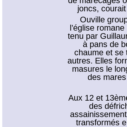
de marécages où
joncs, courait 
Ouville grou
l’église romane
tenu par Guilla
à pans de bo
chaume et se t
autres. Elles fo
masures le lon
des mares 
Aux 12 et 13ème
des défric
assainissements
transformés e