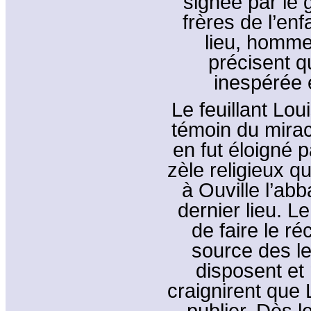
signée par le 
frères de l’enf
lieu, homm
précisent q
inespérée 
Le feuillant Lou
témoin du miracl
en fut éloigné 
zèle religieux q
à Ouville l’abb
dernier lieu. L
de faire le ré
source des le
disposent et
craignirent que 
publier. Dès l