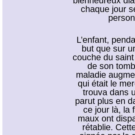
bienheureux diac
chaque jour se
personn
L’enfant, penda
but que sur u
couche du saint 
de son tombe
maladie augmen
qui était le me
trouva dans un
parut plus en 
ce jour là, la
maux ont dispa
rétablie. Cette