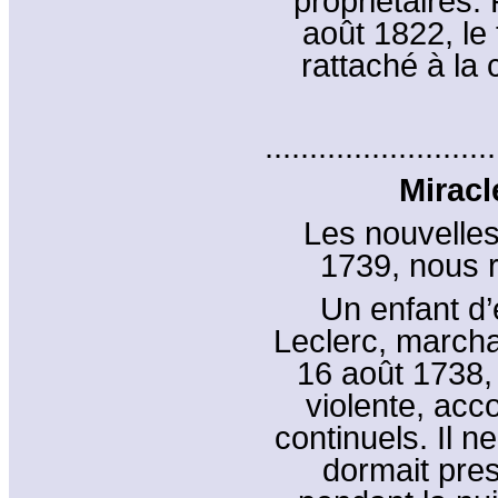
propriétaires
août 1822, le
rattaché à la
..........................
Miracl
Les nouvelles 
1739, nous ra
Un enfant d’e
Leclerc, march
16 août 1738, 
violente, ac
continuels. Il n
dormait pres