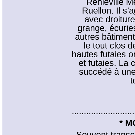
Reniéville Me
Ruellon. Il s’
avec droiture
grange, écuries
autres bâtiment
le tout clos 
hautes futaies or
et futaies. La 
succédé à une 
t
..........................
* M
Souvent transc