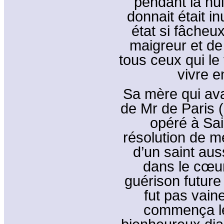
pendant la nui
donnait était i
état si fâcheux,
maigreur et de
tous ceux qui le 
vivre e
Sa mère qui ava
de Mr de Paris (e
opéré à Sain
résolution de me
d’un saint aus
dans le cœur
guérison future
fut pas vain
commença le