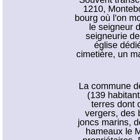
1210, Montebo
bourg où l’on mon
le seigneur d
seigneurie d
église dédi
cimetière, un m
La commune de
(139 habitant
terres dont 
vergers, des 
joncs marins, 
hameaux le Me