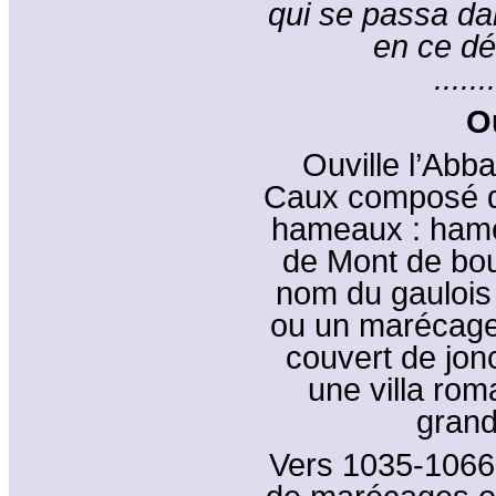
qui se passa dan
en ce dé
.......
Ou
Ouville l’Abb
Caux composé d’Ou
hameaux : hamea
de Mont de bour
nom du gaulois O
ou un marécage,
couvert de jonc
une villa rom
grand
Vers 1035-1066,