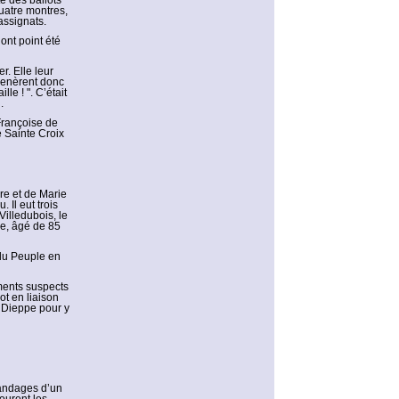
te des ballots
uatre montres,
assignats.
ont point été
r. Elle leur
mmenèrent donc
lle ! ". C’était
.
 Françoise de
 Sainte Croix
rre et de Marie
 Il eut trois
illedubois, le
re, âgé de 85
 du Peuple en
ments suspects
ot en liaison
à Dieppe pour y
igandages d’un