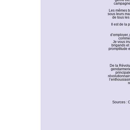
genre trè
campagnes,
Les mêmes bri
sous leurs mai
de tous les
Il est de la
d’employer, 
commenc
Je vous inv
brigands et 
promptitude e
De la Révolu
gendarmerie
principal
révolutionnair
l’enthousias
r
Sources : C