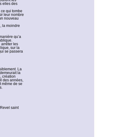
ourent les
s elles des
t ce qui tombe
sir leur nombre
t un nouveau
n, la moindre
 manière qu’a
ublique.
 arrêter les
lique, sur la
qui se passera
siblement. La
demeurait la
, création
fil des années,
nt même de se
s.
 Revel saint