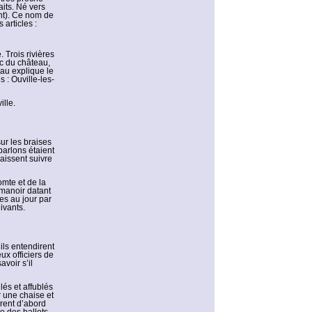
its. Né vers
nt). Ce nom de
articles :
 Trois rivières
ac du château,
au explique le
 : Ouville-les-
ille.
sur les braises
parlons étaient
aissent suivre
omte et de la
 manoir datant
es au jour par
ivants.
ils entendirent
eux officiers de
avoir s’il
és et affublés
r une chaise et
irent d’abord