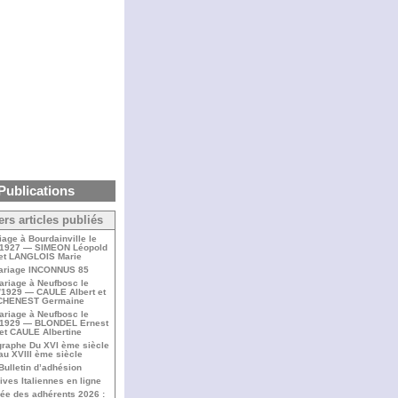
Publications
ers articles publiés
iage à Bourdainville le
/1927 — SIMEON Léopold
et LANGLOIS Marie
ariage INCONNUS 85
ariage à Neufbosc le
/1929 — CAULE Albert et
CHENEST Germaine
ariage à Neufbosc le
/1929 — BLONDEL Ernest
et CAULE Albertine
raphe Du XVI ème siècle
au XVIII ème siècle
Bulletin d’adhésion
ives Italiennes en ligne
ée des adhérents 2026 :