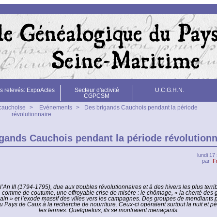
s relevés: ExpoActes
Secteur d'activité
U.C.G.H.N.
CGPCSM
 cauchoise
>
Evénements
>
Des brigands Cauchois pendant la période
révolutionnaire
gands Cauchois pendant la période révolutionn
lundi 1
par
F
l’An III (1794-1795), due aux troubles révolutionnaires et à des hivers les plus terri
 comme de coutume, une effroyable crise de misère : le chômage, « la cherté des gr
pain » et l’exode massif des villes vers les campagnes. Des groupes de mendiants 
u Pays de Caux à la recherche de nourriture. Ceux-ci opéraient surtout la nuit et p
les fermes. Quelquefois, ils se montraient menaçants.