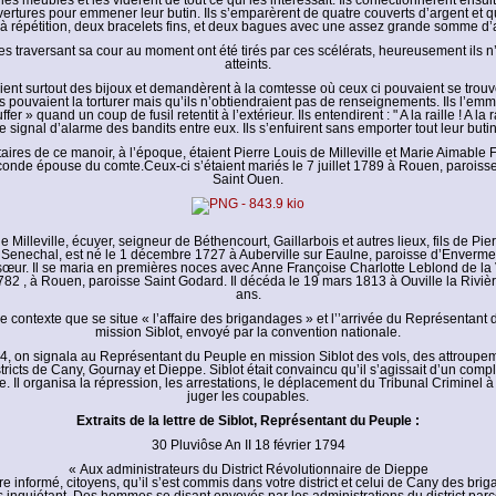
 les meubles et les vidèrent de tout ce qui les intéressait. Ils confectionnèrent ensui
ertures pour emmener leur butin. Ils s’emparèrent de quatre couverts d’argent et q
à répétition, deux bracelets fins, et deux bagues avec une assez grande somme d’
traversant sa cour au moment ont été tirés par ces scélérats, heureusement ils n’
atteints.
ient surtout des bijoux et demandèrent à la comtesse où ceux ci pouvaient se trouve
ls pouvaient la torturer mais qu’ils n’obtiendraient pas de renseignements. Ils l’e
fer » quand un coup de fusil retentit à l’extérieur. Ils entendirent : " A la raille ! A la rai
le signal d’alarme des bandits entre eux. Ils s’enfuirent sans emporter tout leur butin
aires de ce manoir, à l’époque, étaient Pierre Louis de Milleville et Marie Aimable
onde épouse du comte.Ceux-ci s’étaient mariés le 7 juillet 1789 à Rouen, paroisse
Saint Ouen.
e Milleville, écuyer, seigneur de Béthencourt, Gaillarbois et autres lieux, fils de Pie
 Senechal, est né le 1 décembre 1727 à Auberville sur Eaulne, paroisse d’Envermeu.
 sœur. Il se maria en premières noces avec Anne Françoise Charlotte Leblond de la V
782 , à Rouen, paroisse Saint Godard. Il décéda le 19 mars 1813 à Ouville la Riviè
ans.
e contexte que se situe « l’affaire des brigandages » et l’’arrivée du Représentant
mission Siblot, envoyé par la convention nationale.
94, on signala au Représentant du Peuple en mission Siblot des vols, des attroupe
tricts de Cany, Gournay et Dieppe. Siblot était convaincu qu’il s’agissait d’un compl
. Il organisa la répression, les arrestations, le déplacement du Tribunal Criminel 
juger les coupables.
Extraits de la lettre de Siblot, Représentant du Peuple :
30 Pluviôse An II 18 février 1794
« Aux administrateurs du District Révolutionnaire de Dieppe
re informé, citoyens, qu’il s’est commis dans votre district et celui de Cany des br