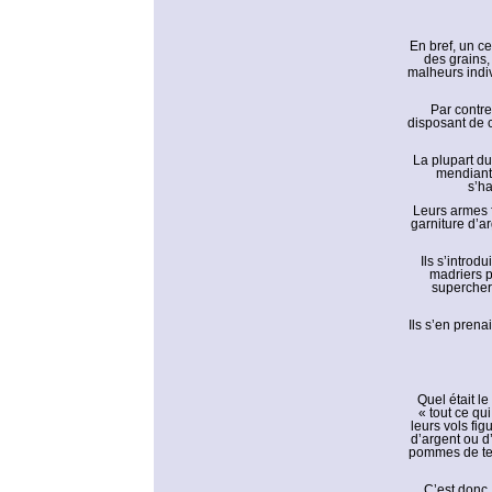
En bref, un c
des grains
malheurs indiv
Par contre
disposant de c
La plupart du
mendiants
s’ha
Leurs armes f
garniture d’a
Ils s’introd
madriers p
supercher
Ils s’en pren
Quel était l
« tout ce qui
leurs vols fig
d’argent ou d’
pommes de terr
C’est donc,