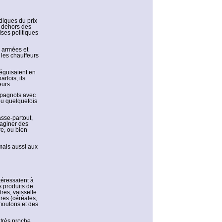
diques du prix
 dehors des
ises politiques
, armées et
 les chauffeurs
déguisaient en
rfois, ils
eurs.
espagnols avec
ou quelquefois
asse-partout,
maginer des
e, ou bien
mais aussi aux
téressaient à
es produits de
tres, vaisselle
ires (céréales,
 moutons et des
 très proche