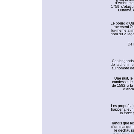
d’Ambrumesn
1759, c’était
Duramé, e
Le bourg d’Ouv
traversent Ou
lui-même alim
nom du village
De l
Ces brigands a
de la cheminée
au nombre de 
Une nuit, le
comtesse de M
de 1582, à la
d’anci
Les propriétai
frapper à leur 
la force 
Tandis que le
d’un masque fi
le déchaussè