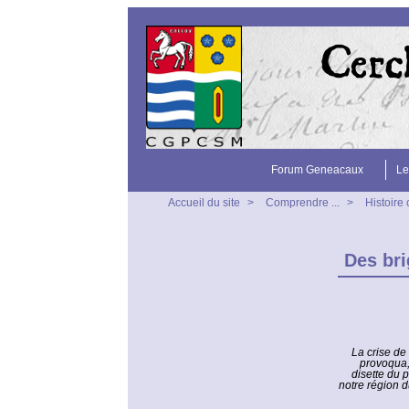
Forum Geneacaux
Le
Accueil du site
>
Comprendre ...
>
Histoire
Des bri
La crise de 
provoqua,
disette du 
notre région d