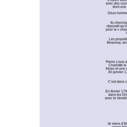
d’ouvrir tous
avec des couv
dont une 
Deux hommes 
Ils chercha
répondit qu’i
pour la « chauf
Les propriét
Beaunay, sec
Pierre Louis d
Charlotte le
frères et une
30 janvier 1
C’est dans c
En février 17
dans les Dis
avec la Vendée
Je viens d’êt