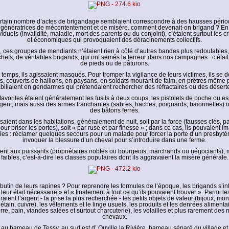
ertain nombre d’actes de brigandage semblaient correspondre à des hausses pério
, génératrices de mécontentement et de misère. comment devenait-on brigand ? En
iduels (invalidité, maladie, mort des parents ou du conjoint), c’étaient surtout les cr
et économiques qui provoquaient des déracinements collectifs.
, ces groupes de mendiants n’étaient rien à côté d’autres bandes plus redoutables
hefs, de véritables brigands, qui ont semés la terreur dans nos campagnes : c’était
de pieds ou de pâturons.
 temps, ils agissaient masqués. Pour tromper la vigilance de leurs victimes, ils se 
, couverts de haillons, en paysans, en soldats mourant de faim, en prêtres même pa
billaient en gendarmes qui prétendaient rechercher des réfractaires ou des désert
avorites étaient généralement les fusils à deux coups, les pistolets de poche ou 
rgent, mais aussi des armes tranchantes (sabres, haches, poignards, baïonnettes) 
des bâtons ferrés.
uisaient dans les habitations, généralement de nuit, soit par la force (fausses clés, p
our briser les portes), soit « par ruse et par finesse » ; dans ce cas, ils pouvaient i
ies : réclamer quelques secours pour un malade pour forcer la porte d’un presbytèr
invoquer la blessure d’un cheval pour s’introduire dans une ferme.
aient aux puissants (propriétaires nobles ou bourgeois, marchands ou négociants), 
faibles, c’est-à-dire les classes populaires dont ils aggravaient la misère générale.
e butin de leurs rapines ? Pour reprendre les formules de l’époque, les brigands s’in
 leur était nécessaire » et « finalement à tout ce qu’ils pouvaient trouver ». Parmi l
uraient l’argent - la prise la plus recherchée - les petits objets de valeur (bijoux, mon
étain, cuivre), les vêtements et le linge usuels, les produits et les denrées alimenta
e, pain, viandes salées et surtout charcuterie), les volailles et plus rarement des
chevaux.
 au hameau de Tessy, au sud est d’ Ouville la Rivière, hameau séparé du village et