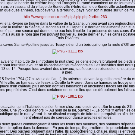
il, que la bande du célèbre brigand François Duramé commirent un de leurs méfa
 un ancien tisserand du village de Bondeville (Notre dame de Bondeville actuelleme
n quelques années, était devenu la terreur du pays. Voir son histoire sur un de mes 
http://www.geneacaux.net/spip/spip.php?article263
ille la Rivière se trouve dans la vallée de la Saâne, un peu avant son embouchure.
ville la rivière : la Saâne, le Monceau et le Clapet. Ce dernier est alimenté par le l
enté par une source qui donne une eau très limpide. La présence de ces cours d’e
, mais aussi le nom que l’on pouvait trouver au siècle dernier sur les cartes postales
Trois-Rivières.
a cavée Sainte-Apolline jusqu’au Tessy s’étend un bois qui longe la route d’Offranv
vaient l’habitude de s’introduire la nuit chez les gens et leurs brûlaient les pieds 
 pour leur faire avouer où ils cachaient leurs économies. Les individus dont nous 
13 ou 14. Presque tous avaient des chevaux, sauf deux ou trois seulement qui par
à pied.
 15 février 1794 (27 pluviose de l’an II), ils arrivèrent devant la gentilhommière du c
illeville, au hameau de Tessy, à Ouville la Rivière. Dans ce hameau se trouve un
 place d’un château plus ancien dont les fondations et anciennes traces ont été mis
ens propriétaires. C’est donc certainement en ce lieu que se déroulèrent les faits su
res avaient pris l’habitude de s’enfermer chez eux le soir venu. Sur le coup de 21h, 
porte. Une voix cria dehors : « Au nom de la loi, ouvrez ! ». Le comte fit entrer les d
publique qui le rudoyèrent. Ils se disaient chargés de faire une perquisition afin de s
n’entretenait pas de correspondance avec les émigrés.
s deux gardes commençaient à vider les tiroirs des meubles, des hommes dépenaill
rent irruption dans la demeure. En peu de temps, ils garrottèrent le propriétaire su
rent. Des bûches brûlaient dans l’âtre. Ils approchèrent la chaise, mais ils entrepr