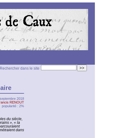
>>
Rechercher dans le site
aire
7 septembre 2018
rancis RENOUT
popularité : 2%
bles du siècle,
ains », « la
parcouraient
énétraient dans