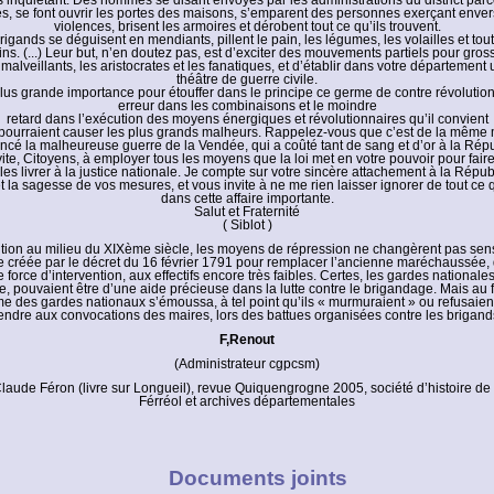
s inquiétant. Des hommes se disant envoyés par les administrations du district parc
 se font ouvrir les portes des maisons, s’emparent des personnes exerçant enver
violences, brisent les armoires et dérobent tout ce qu’ils trouvent.
gands se déguisent en mendiants, pillent le pain, les légumes, les volailles et tou
ns. (...) Leur but, n’en doutez pas, est d’exciter des mouvements partiels pour gros
 malveillants, les aristocrates et les fanatiques, et d’établir dans votre départemen
théâtre de guerre civile.
 plus grande importance pour étouffer dans le principe ce germe de contre révolutio
erreur dans les combinaisons et le moindre
retard dans l’exécution des moyens énergiques et révolutionnaires qu’il convient
pourraient causer les plus grands malheurs. Rappelez-vous que c’est de la même
é la malheureuse guerre de la Vendée, qui a coûté tant de sang et d’or à la Rép
ite, Citoyens, à employer tous les moyens que la loi met en votre pouvoir pour faire
les livrer à la justice nationale. Je compte sur votre sincère attachement à la Répub
t la sagesse de vos mesures, et vous invite à ne me rien laisser ignorer de tout ce 
dans cette affaire importante.
Salut et Fraternité
( Siblot )
tion au milieu du XIXème siècle, les moyens de répression ne changèrent pas sen
 créée par le décret du 16 février 1791 pour remplacer l’ancienne maréchaussée, 
e force d’intervention, aux effectifs encore très faibles. Certes, les gardes nationales
e, pouvaient être d’une aide précieuse dans la lutte contre le brigandage. Mais au 
me des gardes nationaux s’émoussa, à tel point qu’ils « murmuraient » ou refusaie
endre aux convocations des maires, lors des battues organisées contre les brigand
F,Renout
(Administrateur cgpcsm)
laude Féron (livre sur Longueil), revue Quiquengrogne 2005, société d’histoire de
Férréol et archives départementales
Documents joints