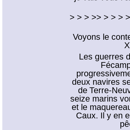
> > > >> > > > >
Voyons le conte
X
Les guerres d
Fécampoi
progressivemen
deux navires se
de Terre-Neuv
seize marins vo
et le maquereau
Caux. Il y en 
pê