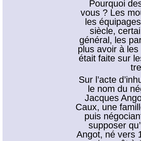
Pourquoi des
vous ? Les mo
les équipages
siècle, certa
général, les pa
plus avoir à les 
était faite sur
tr
Sur l’acte d’inh
le nom du né
Jacques Angot
Caux, une famil
puis négociant
supposer qu’i
Angot, né vers 1