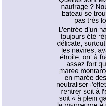
naufrage ? No
bateau se trou
pas très l
L’entrée d’un n
toujours été r
délicate, surtou
les navires, av
étroite, ont à f
assez fort qu
marée montante 
en marée desc
neutraliser l’eff
rentrer soit à l
soit « à plein g
la manœuvre étan