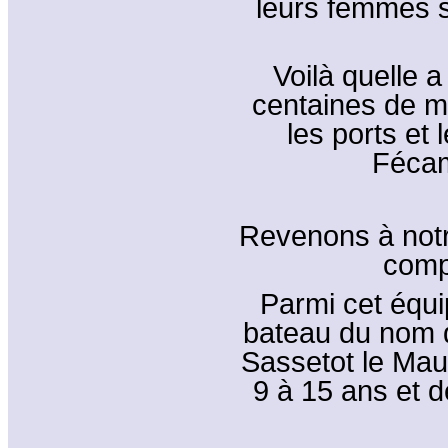
leurs femmes 
Voilà quelle a
centaines de m
les ports et 
Fécam
Revenons à notr
comp
Parmi cet équi
bateau du nom d
Sassetot le Ma
9 à 15 ans et 