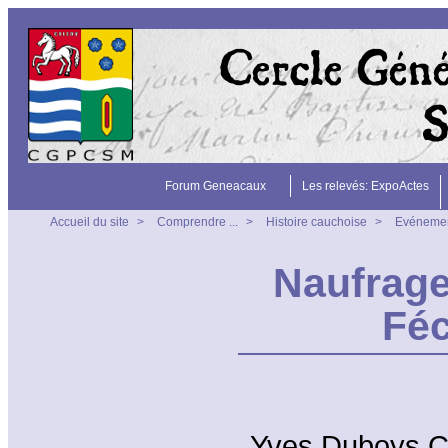
Forum Geneacaux
Les relevés: ExpoActes
Accueil du site
>
Comprendre ...
>
Histoire cauchoise
>
Evéneme
Naufrage
Fé
Yves Duboys Che