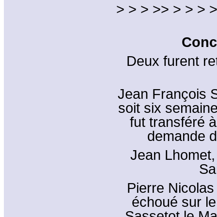
> > > >> > > > >
Conce
Deux furent ret
Jean François S
soit six semain
fut transféré 
demande de
Jean Lhomet, 
Sai
Pierre Nicolas
échoué sur le
Sassetot le Mau