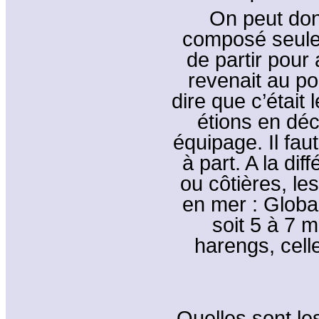
On peut do
composé seule
de partir pour 
revenait au po
dire que c’était
étions en déc
équipage. Il fau
à part. A la di
ou côtières, l
en mer : Globa
soit 5 à 7 
harengs, celle
Quelles sont le