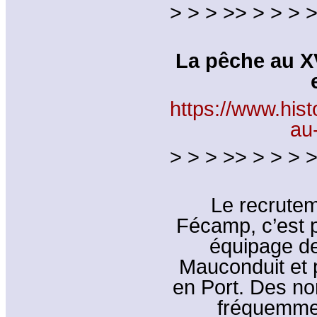
> > > >> > > > >
La pêche au XV
https://www.his
au
> > > >> > > > >
Le recrutem
Fécamp, c’est p
équipage de
Mauconduit et 
en Port. Des no
fréquemme