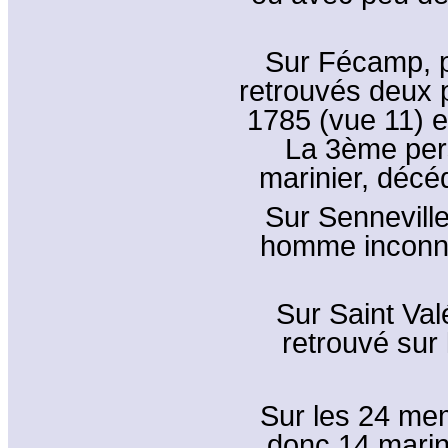
Sur Fécamp, p
retrouvés deux 
1785 (vue 11) e
La 3ème pers
marinier, décé
Sur Sennevill
homme inconnu
Sur Saint Val
retrouvé sur 
Sur les 24 mem
donc 14 mari