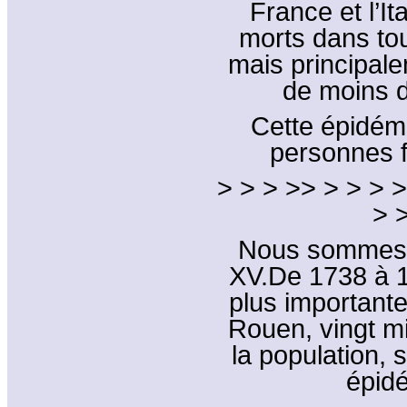
France et l’It
morts dans tou
mais principal
de moins de
Cette épidémi
personnes f
> > > >> > > > >
> 
Nous sommes a
XV.De 1738 à 17
plus importante
Rouen, vingt mi
la population,
épidé