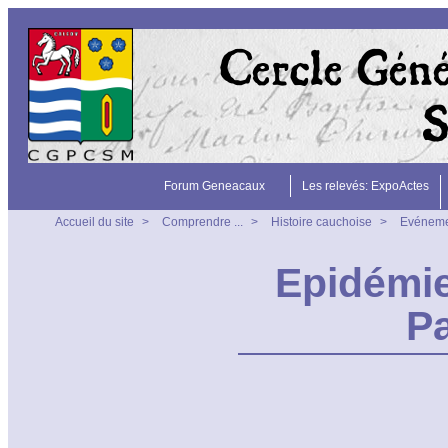
Forum Geneacaux
Les relevés: ExpoActes
Accueil du site
>
Comprendre ...
>
Histoire cauchoise
>
Evénem
Epidémie
P