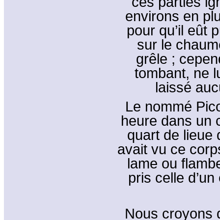
ces parties ig
environs en plui
pour qu’il eût p
sur le chaume
grêle ; cepen
tombant, ne lu
laissé auc
Le nommé Picot
heure dans un c
quart de lieue 
avait vu ce cor
lame ou flambea
pris celle d’un 
Nous croyons d