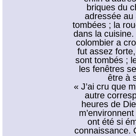
briques du ch
adressée au 
tombées ; la ro
dans la cuisine.
colombier a cro
fut assez forte
sont tombés ; l
les fenêtres s
être à 
« J’ai cru que m
autre corres
heures de Diep
m’environnent 
ont été si é
connaissance. C