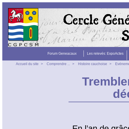
Forum Geneacaux
Les relevés: ExpoActes
Accueil du site
>
Comprendre ...
>
Histoire cauchoise
>
Evéneme
Tremblem
dé
En l’an de grâc