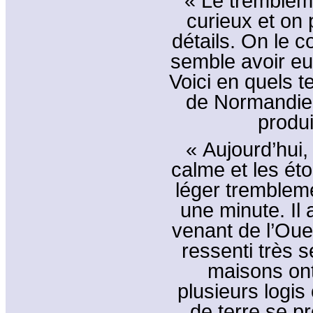
« Le trembleme
curieux et on
détails. On le 
semble avoir eu 
Voici en quels 
de Normandie 
produi
« Aujourd’hui, 
calme et les éto
léger trembleme
une minute. Il 
venant de l’Oue
ressenti très 
maisons ont
plusieurs logi
de terre se p