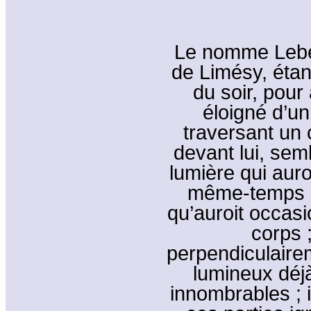
Le nomme Leber
de Limésy, étan
du soir, pour
éloigné d’un
traversant un
devant lui, sem
lumière qui auroi
même-temps au
qu’auroit occasi
corps ;
perpendiculaire
lumineux déjà
innombrables ; i