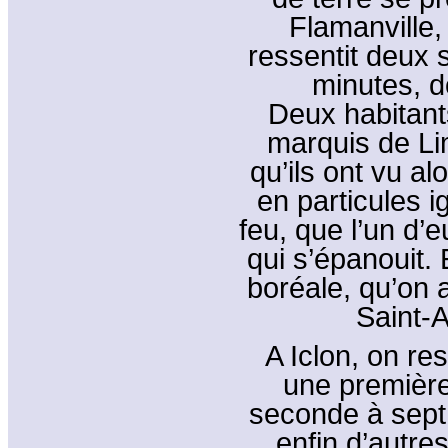
Flamanville,
ressentit deux
minutes, d
Deux habitants
marquis de Lim
qu’ils ont vu al
en particules i
feu, que l’un d’e
qui s’épanouit. E
boréale, qu’on 
Saint-A
A Iclon, on res
une première
seconde à sept 
enfin d’autres