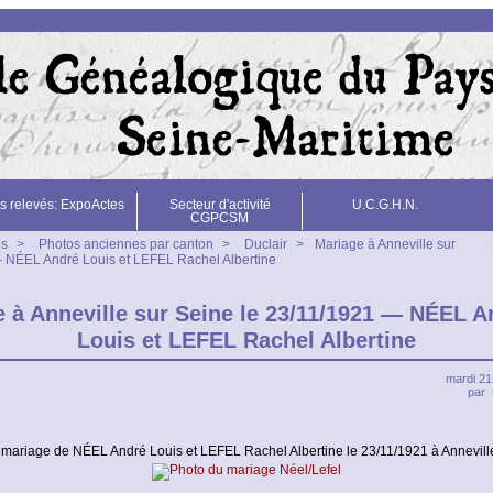
s relevés: ExpoActes
Secteur d'activité
U.C.G.H.N.
CGPCSM
es
>
Photos anciennes par canton
>
Duclair
>
Mariage à Anneville sur
— NÉEL André Louis et LEFEL Rachel Albertine
 à Anneville sur Seine le 23/11/1921 — NÉEL A
Louis et LEFEL Rachel Albertine
mardi 2
par
mariage de NÉEL André Louis et LEFEL Rachel Albertine le 23/11/1921 à Anneville