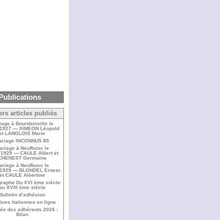
Publications
ers articles publiés
iage à Bourdainville le
/1927 — SIMEON Léopold
et LANGLOIS Marie
ariage INCONNUS 85
ariage à Neufbosc le
/1929 — CAULE Albert et
CHENEST Germaine
ariage à Neufbosc le
/1929 — BLONDEL Ernest
et CAULE Albertine
raphe Du XVI ème siècle
au XVIII ème siècle
Bulletin d’adhésion
ives Italiennes en ligne
ée des adhérents 2026 :
Bilan