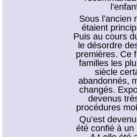
l’enfan
Sous l’ancien 
étaient princi
Puis au cours du 
le désordre d
premières. Ce f
familles les pl
siècle cert
abandonnés, m
changés. Expos
devenus très
procédures moi
Qu’est devenue
été confié à un 
A t-elle ét