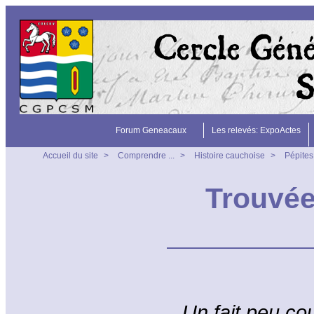
Forum Geneacaux
Les relevés: ExpoActes
Accueil du site
>
Comprendre ...
>
Histoire cauchoise
>
Pépites
Trouvée
Un fait peu cou