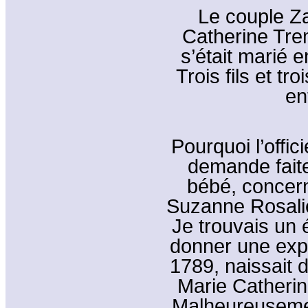
Le couple Z
Catherine Trem
s’était marié e
Trois fils et tr
en
Pourquoi l’officie
demande faite
bébé, concer
Suzanne Rosalie
Je trouvais un 
donner une expli
1789, naissait 
Marie Catherin
Malheureusement