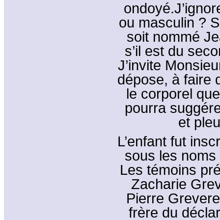
ondoyé.J’ignore
ou masculin ? S’i
soit nommé Jea
s’il est du sec
J’invite Monsie
dépose, à faire d
le corporel que 
pourra suggére
et ple
L’enfant fut inscr
sous les noms
Les témoins pré
Zacharie Grev
Pierre Grevere
frère du décla