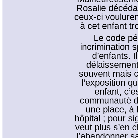
Rosalie décédai
ceux-ci voulure
à cet enfant t
Le code pé
incrimination 
d’enfants. I
délaissement
souvent mais c
l’exposition qu
enfant, c’e
communauté des
une place, à 
hôpital ; pour s
veut plus s’en c
l’abandonner sa