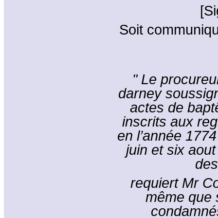
[S
Soit communiqu
" Le procure
darney soussign
actes de bapt
inscrits aux reg
en l’année 1774
juin et six ao
des
requiert Mr Co
même que s
condamnés