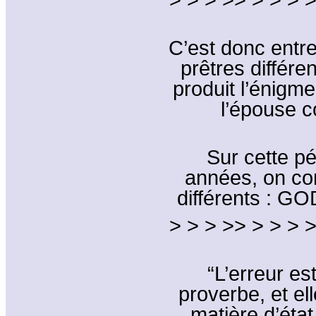
C’est donc entr
prêtres différe
produit l’énigme
l’épouse c
Sur cette p
années, on con
différents : 
> > > >> > > > >
“L’erreur es
proverbe, et ell
matière d’état