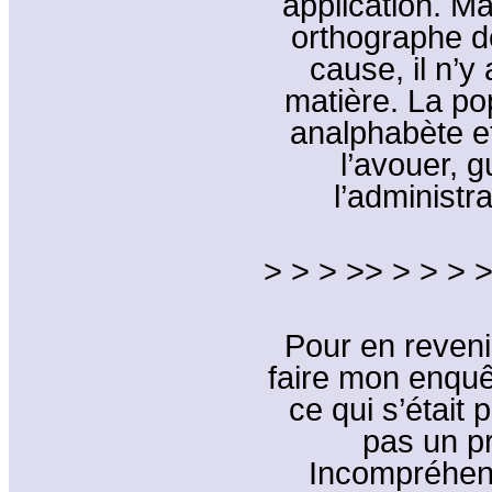
application. M
orthographe d
cause, il n’y 
matière. La po
analphabète et 
l’avouer, 
l’administr
> > > >> > > > >
Pour en revenir
faire mon enquê
ce qui s’était 
pas un p
Incompréhens