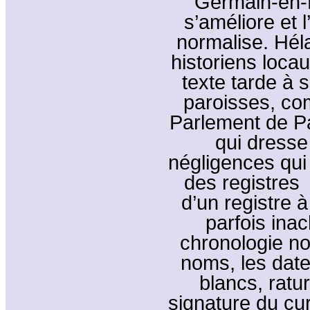
Germain-en-L
s’améliore et 
normalise. Hél
historiens locau
texte tarde à 
paroisses, co
Parlement de Pa
qui dresse
négligences qui
des registres
d’un registre à
parfois ina
chronologie no
noms, les date
blancs, ratu
signature du cu