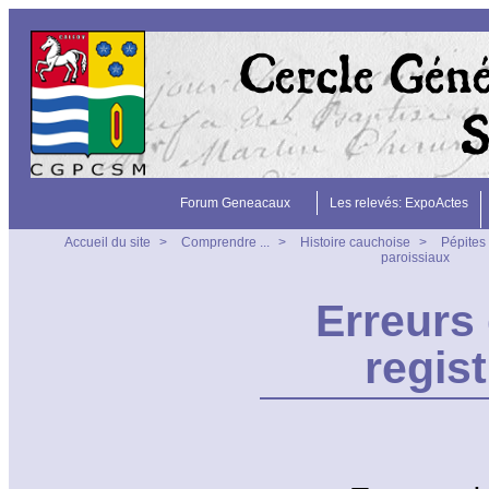
Forum Geneacaux
Les relevés: ExpoActes
Accueil du site
>
Comprendre ...
>
Histoire cauchoise
>
Pépites
paroissiaux
Erreurs
regis