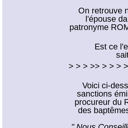
On retrouve 
l’épouse da
patronyme ROMA
Est ce l’
sait.
> > > >> > > > >
Voici ci-de
sanctions émi
procureur du R
des baptêmes
" Nous Conseill