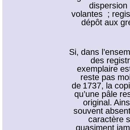
dispersion 
volantes ; regi
dépôt aux gre
Si, dans l’ensemb
des regist
exemplaire est
reste pas moi
de 1737, la copi
qu’une pâle re
original. Ain
souvent absents
caractère s
quasiment jama