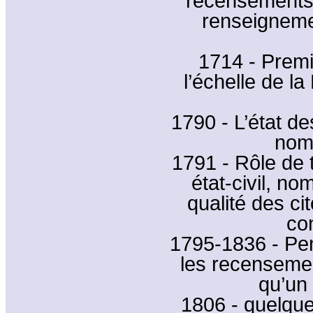
recensements 
renseigneme
1714 - Premi
l’échelle de la
1790 - L’état d
noms
1791 - Rôle de t
état-civil, n
qualité des ci
con
1795-1836 - Pen
les recenseme
qu’un 
1806 - quelque