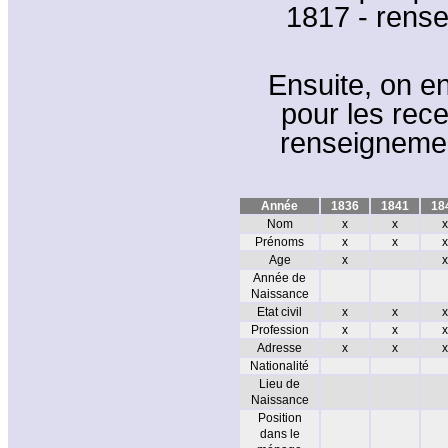
1817 - rens
Ensuite, on e
pour les rec
renseignemen
Année
1836
1841
18
Nom
x
x
x
Prénoms
x
x
x
Age
x
x
Année de
Naissance
Etat civil
x
x
x
Profession
x
x
x
Adresse
x
x
x
Nationalité
Lieu de
Naissance
Position
dans le