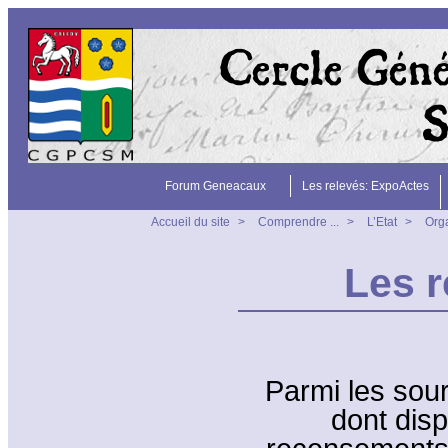
Forum Geneacaux
Les relevés: ExpoActes
Accueil du site
>
Comprendre ...
>
L’Etat
>
Org
Les 
Parmi les sour
dont disp