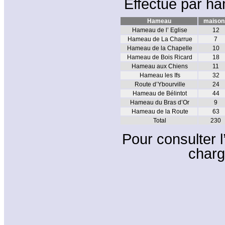
Effectué par ham
Hameau
maison
Hameau de l’ Eglise
12
Hameau de La Charrue
7
Hameau de la Chapelle
10
Hameau de Bois Ricard
18
Hameau aux Chiens
11
Hameau les Ifs
32
Route d’Ybourville
24
Hameau de Bélintot
44
Hameau du Bras d’Or
9
Hameau de la Route
63
Total
230
Pour consulter l
charge