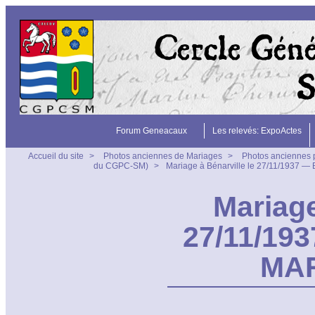
Forum Geneacaux
Les relevés: ExpoActes
Accueil du site
>
Photos anciennes de Mariages
>
Photos anciennes 
du CGPC-SM)
>
Mariage à Bénarville le 27/11/1937 
Mariage
27/11/19
MAR