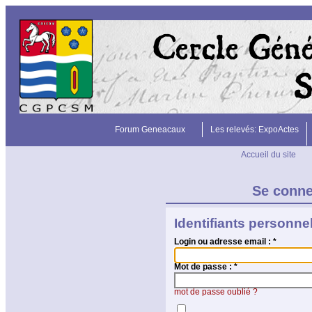
Forum Geneacaux
Les relevés: ExpoActes
Accueil du site
Se conn
Identifiants personne
Login ou adresse email :
*
Mot de passe :
*
mot de passe oublié ?