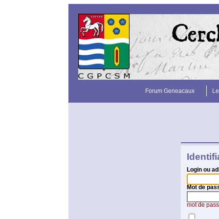
Forum Geneacaux
Le
Identif
Login ou ad
Mot de pas
mot de pass