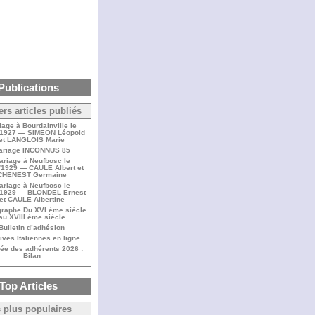
Publications
ers articles publiés
iage à Bourdainville le
/1927 — SIMEON Léopold
et LANGLOIS Marie
ariage INCONNUS 85
ariage à Neufbosc le
/1929 — CAULE Albert et
CHENEST Germaine
ariage à Neufbosc le
/1929 — BLONDEL Ernest
et CAULE Albertine
raphe Du XVI ème siècle
au XVIII ème siècle
Bulletin d’adhésion
ives Italiennes en ligne
ée des adhérents 2026 :
Bilan
Top Articles
 plus populaires