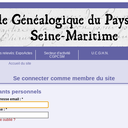
s relevés: ExpoActes
Secteur d'activité
U.C.G.H.N.
CGPCSM
Accueil du site
Se connecter comme membre du site
iants personnels
resse email :
*
se :
*
e oublié ?