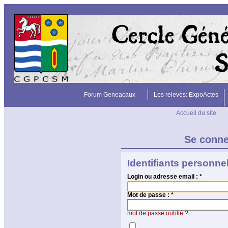
Forum Geneacaux
Les relevés: ExpoActes
Accueil du site
Se conn
Identifiants personne
Login ou adresse email :
*
Mot de passe :
*
mot de passe oublié ?