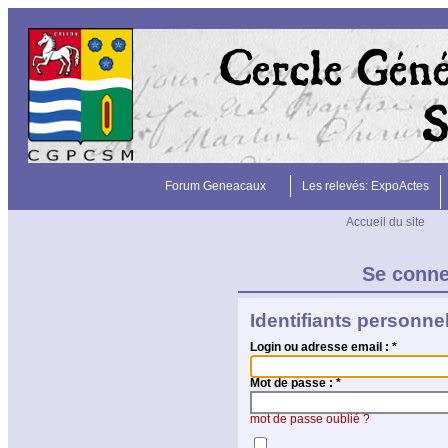
Forum Geneacaux
Les relevés: ExpoActes
Accueil du site
Se conn
Identifiants personne
Login ou adresse email :
*
Mot de passe :
*
mot de passe oublié ?