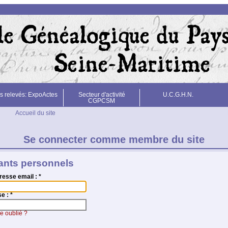
s relevés: ExpoActes
Secteur d'activité
U.C.G.H.N.
CGPCSM
Accueil du site
Se connecter comme membre du site
iants personnels
resse email :
*
se :
*
e oublié ?