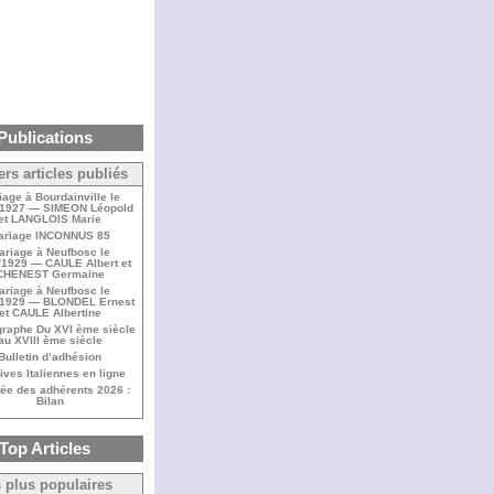
Publications
ers articles publiés
iage à Bourdainville le
/1927 — SIMEON Léopold
et LANGLOIS Marie
ariage INCONNUS 85
ariage à Neufbosc le
/1929 — CAULE Albert et
CHENEST Germaine
ariage à Neufbosc le
/1929 — BLONDEL Ernest
et CAULE Albertine
raphe Du XVI ème siècle
au XVIII ème siècle
Bulletin d’adhésion
ives Italiennes en ligne
ée des adhérents 2026 :
Bilan
Top Articles
 plus populaires