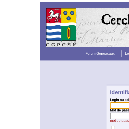
Forum Geneacaux
Le
Identif
Login ou ad
Mot de pas
mot de pass