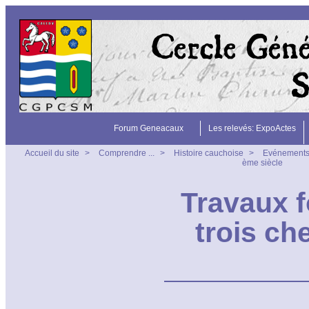
Forum Geneacaux
Les relevés: ExpoActes
Accueil du site
>
Comprendre ...
>
Histoire cauchoise
>
Evénement
ème siècle
Travaux f
trois ch