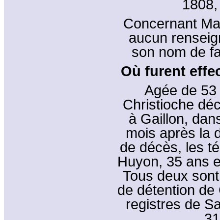
1808,
Concernant Made
aucun renseig
son nom de fa
Où furent effe
Agée de 53 
Christioche déc
à Gaillon, dan
mois après la d
de décès, les t
Huyon, 35 ans et
Tous deux sont 
de détention de G
registres de Sa
31