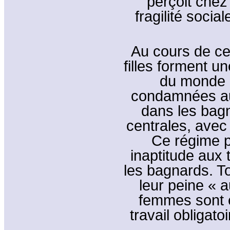
perçoit che
fragilité socia
Au cours de ce
filles forment u
du monde pé
condamnées au
dans les bag
centrales, avec
Ce régime pa
inaptitude aux 
les bagnards. T
leur peine « a
femmes sont e
travail obligato