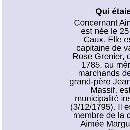
Qui étai
Concernant Aim
est née le 25
Caux. Elle es
capitaine de va
Rose Grenier, q
1785, au mêm
marchands dep
grand-père Jean
Massif, est
municipalité ins
(3/12/1795). Il
membre de la 
Aimée Marguer