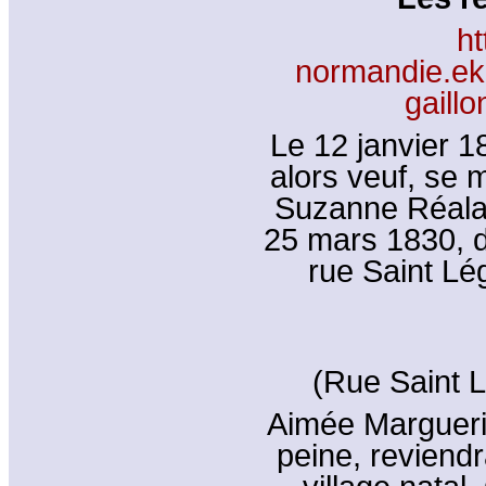
ht
normandie.ek
gaill
Le 12 janvier 1
alors veuf, se
Suzanne Réalan
25 mars 1830, d
rue Saint Lé
(Rue Saint L
Aimée Marguerit
peine, reviend