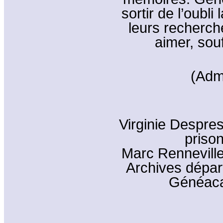
sortir de l’oubli
leurs recherche
aimer, souf
(Adm
Virginie Despre
priso
Marc Renneville
Archives dépar
Généaca