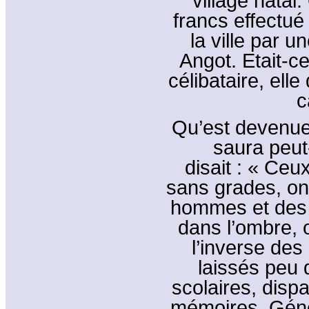
village natal
francs effectu
la ville par 
Angot. Etait-
célibataire, ell
c
Qu’est devenue
saura peut
disait : « Ceux
sans grades, on
hommes et des 
dans l’ombre, o
l’inverse des
laissés peu 
scolaires, dispa
mémoires. Généa