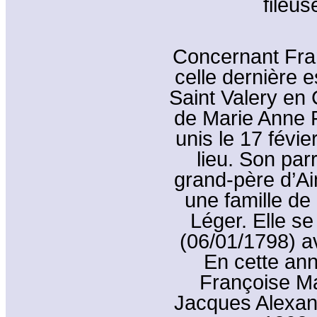
fileus
Concernant Fran
celle dernière 
Saint Valery en C
de Marie Anne 
unis le 17 fév
lieu. Son par
grand-père d’Ai
une famille de 
Léger. Elle se
(06/01/1798) a
En cette ann
Françoise Mar
Jacques Alexand