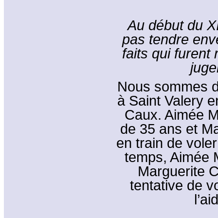
Au début du XIX
pas tendre enve
faits qui furent
juge
Nous sommes da
à Saint Valery 
Caux. Aimée Ma
de 35 ans et Ma
en train de vol
temps, Aimée M
Marguerite C
tentative de v
l’ai