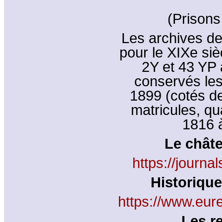
(Prisons
Les archives de
pour le XIXe siè
2Y et 43 YP à
conservés les
1899 (cotés de
matricules, qu
1816 à
Le châte
https://journa
Historique
https://www.eu
Les r