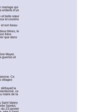
un mariage qui
s enfants d’un
e et belle sœur
eux et cousins
 et son beau-
deux frères, le
on frère.
érer que dans
gène Mayer,
ux guerres et
isienne. Ce
 villages
 défrayait la
 mentionné, ce
au maire de la
 Saint Valery
rée Saintot,
 du 23 janvier
s, née à Saint