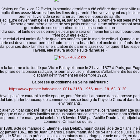
nt Valery en Caux, ce 22 février, la semaine dernière a été célébré dans cette ville 
plications assez bizarres dans les liens de parenté. Une veuve ayant eu plusieur
premier lit vient de se remarier au frère de l’époux de sa fille.
ne et l’autre deviennent belles sœurs, et, par son mariage, la première est belle mèr
 fille. Elle sera grand-mère et tante de ses petits enfants qui eux mêmes seront nev
germains de ceux qui naîtront de cette seconde union.
iendra sœur et tante de ces derniers et leur père sera en même temps son beau-père
frère pour être exact.
r que celui-ci est moins âgé de quelques années que le mari de celle-ci. Quand aux 
marié est devenu beau-père de l’autre, qui sera beau-frère et oncle des enfants de s
ela, pour ces deux familles, une situation de parenté assez compliquée. Il faut esp
l’avenir, elle n’aura aucune suite fâcheuse »
 « la lanterne » fut fondé par Victor Ballay et lancé le 21 avril 1877 à Paris, par Eu
itre phare de la presse radicale, le journal voit son influence s’affaiblir entre les de
disparaît définitivement en décembre 1928.
La presse quotidienne en Seine Inférieure :
https://www.persee.fr/doc/etnor_0014-2158_1956_num_18_63_3120
 devait pas être courant à cette époque, pour être ainsi annoncé dans la presse par
dut faire parler beaucoup de commères dans ce bourg du Pays de Caux et dans les
environnants.
 aller voir, par curiosité, sur les archives de Seine Maritime, ce fameux mariage qui
’époque et de quelles familles on nous parlait sur cet article, car aucun nom n’était
omprendre. Le mariage fut célébré le 8 février 1888 par Achille Doutrelaut, adjoint 
commune. On lisait ce qui suit :
ier 1888, acte de mariage d’ Etienne Jean Delaby, marin classé, âgé de 27 ans, né à
22 janvier 1861, fils de Jean Charles Delaby, marin, âgé de 54 ans, et de Julie Dési
âgée de 52 ans, non présents mais consentants au mariage par acte notarié, en date
é devant maître Bouterre, et Marie Scolastique Degrave, journalière, âgée de 45 an