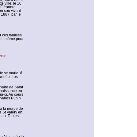
e ville, le 10
u Eléonore
en son vivant
 1887, par le
 ces familles
re de même pour
ente
le se marie, â
 année. Les
naire de Saint
 naissance en
i-ci. Au cours
Charles Pupin
 à la morue de
e St Valéry en
’eau. Toutes
ie Alice, née le