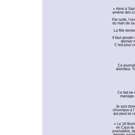
« Ainsi à Sai
amène des com
Par suite, l’u
du mari de sa
La fille dev
Il faut ajoute
dernier 
C’est pour c
Ce journal
directeur. T
Ce fait ne
mariage 
Je suis donc
chronique à l
qui peut se c
« Le 18 févr
en Caux le 
journalière, 
dernier, pass