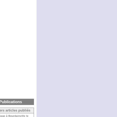
Publications
ers articles publiés
iage à Bourdainville le