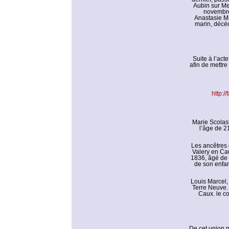
Aubin sur Mer
novembre 
Anastasie Ma
marin, décéd
Suite à l’ac
afin de mettre
http:/
Marie Scolast
l’âge de 2
Les ancêtres 
Valery en Ca
1836, âgé de 
de son enfan
Louis Marcel,
Terre Neuve. 
Caux. le co
De cet union na