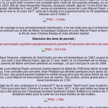
, le 12 août 1842 comme il est constaté dans l’acte de son premier mariage, en cett
1863, fille de Jean Alexandre Degrave, douanier retraité, âgé de 74 ans et de fe
utuit, décédée le 5 avril 1887, veuve en premières noces de Louis Marcel Pupin, 
é en mer le 16 mars 1877, ainsi qu’il résulte d’un jugement rendu le 29 septembre
tribunal civil d’Yvetot. »
te de mariage et aux renseignements mentionnés, il ne me reste plus qu’à rechercher
 un prénom sur la fille de Marie Scolastique Degrave et Louis Marcel Pupin et fai
le fils de Jean Charles Delaby et Julie désirée Saintot.
Glossaire des liens de parenté :
/fan-genealogie.org/index.php/genealogie/la-parente/78-glossaire-des-liens-de-par
ique Degrave, originaire de Saint Aubin sur mer est domestique en 1863, quand el
1 ans avec Louis Marcel Pupin, âgé de 27 ans, marin, le 10 novembre de la même
parents de Marie sont bien présents au mariage ; ce qui n’est pas le cas en 1888.
de Louis Marcel Pupin sont tous marins depuis le début du XVIII ème siècle et origi
ux. Il ne connaîtra pas son père Jean Philippe qui décède quelques jours après sa
32 ans. Ses grand-parents habitent le même bourg ainsi que les deux frères de celu
ce, Louis Marcel ne sera entouré que de marins. Son arrière, arrière grand-père 
meurt centenaire en 1793.
 âgé de 41 ans, embarque le 13 mars1877 sur le navire "Saint louis" pour la pêche
Trois jours plus tard, il tombe à la mer le 16 mars 1877, à dix sept milles au large d
rps a été aperçu par l’équipage pendant quelques instant, flottant à la surface de l
tentatives faites pour le sortir de ces eaux froides on été inutiles.
îtront quatre enfants : deux filles et deux fils entre 1864 et 1874. La fille aînée Mar