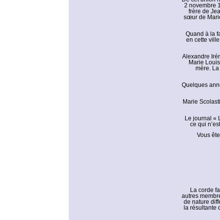
2 novembre 1
frère de Je
sœur de Marie
Quand à la fa
en cette vil
Alexandre Irén
Marie Louis
mère. La 
Quelques année
Marie Scolast
Le journal « 
ce qui n’es
Vous ête
La corde fa
autres membres
de nature diff
la résultante 