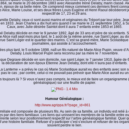
864, se marie le 20 décembre 1883 avec Alexandre Iréné Delaby, marin classé. Ale
an, époux de sa belle mère. On comprend mieux comment ces derniers firent conna
 Alice, Marie Louise, et ses deux frères Louis Eugène et Henri Raoul décéderont j
respectif de 17, 23 et 29 ans.
mille Delaby, ceux-ci sont aussi marins et originaires du Tréport par leur père, Je
le en 1833. Jean Charles a dix huit ans quand il se marie le 21 septembre 1852, à Sa
Caux, avec Julie désirée Saintot dont il aura 7 enfants entre 1853 et 1865.
é Delaby décède en mer le 9 janvier 1892, âgé de 33 ans et père de six enfants. Sa
e Alice naît sept mois plus tard, le 1 août de la même année, rue Saint Léger, au do
rue Saint Léger est le quartier des marins. C’est sa grand-mère, Marie Scolastiqu
journalière, qui assiste à l’accouchement.
s plus tard, le 5 octobre 1898, naît un fils naturel de Marie Alice Pupin, veuve d’
Delaby. Louis Marcel Pupin sera reconnu par sa mère le 7 novembre.
ique Degrave décède en son domicile, rue saint Léger, le 7 janvier 1910, âgée de 6
la déclaration de son époux Etienne Jean Delaby, dont elle n’aura pas d’enfants.
La Lanterne » a prévu le cas où Marie Scolastique aurait eu des enfants avec son
t pas le cas ; par contre, celui-ci ne pouvait pas prévoir que Marie Alice aurait eu un f
s toujours là ? Si vous n’avez pas compris, le mieux est de faire un organigramme 
généalogique) sur une feuille de papier.
Humour Généalogique :
http://www.agrippa.fr/?page_id=861
miliale est composée de plusieurs fils. Au sein de sa famille, un individu est relié 
 par des liens familiaux. Les liens qui unissent les membres de la famille entre e
érente selon leur positionnement respectif sur l’arbre généalogique familial. Quel qu’
d’une histoire familiale. Refuser d’y participer c’est s’exclure et refuser de les organi
souvent perdre le lien.