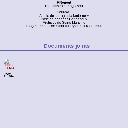
F,Renout
(Administrateur cgpcsm)
Sources :
Article du journal « la lanterne »
Base de données Généacaux
Archives de Seine Maritime
Images : photos de Saint Valery en Caux en 1900
Documents joints
PDF -
1.1 Mio