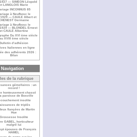
/1927 — SIMEON Léopold
et LANGLOIS Marie
ariage INCONNUS 85
ariage à Neufbosc le
/1929 — CAULE Albert et
CHENEST Germaine
ariage à Neufbosc le
/1929 — BLONDEL Ernest
et CAULE Albertine
raphe Du XVI ème siècle
au XVIII ème siècle
Bulletin d’adhésion
ives Italiennes en ligne
ée des adhérents 2026 :
Bilan
Navigation
cles de la rubrique
ssances gémellaires : un
record !
le honteusement chassé
la paroisse de Bosville
couchement insolite
aissances de triplés
deux fiançées de Martin
Hue
Grossesse Insolite
re GABEL, horticulteur
malgré lui
ept épouses de François
HAMEL
reurs de noms sur les