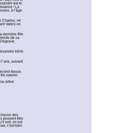
xandre est le
issance ! La
eunes, à l’âge
an Charles, né
int Valery en
 dernière fille
micile de sa
e Degrave,
Alexandre Iréné
7 ans, suivant
 second époux,
ils naturel.
(ou arbre
à chacun des
ux peuvent être
il soit, on est
ser, c’est bien