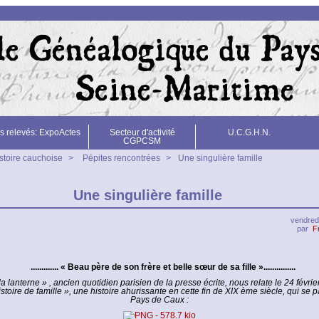
s relevés: ExpoActes
Secteur d'activité
U.C.G.H.N.
CGPCSM
stoire cauchoise
>
Pépites rencontrées
>
Une singulière famille
Une singulière famille
vendredi
par
F
............. « Beau père de son frère et belle sœur de sa fille »...............
la lanterne » , ancien quotidien parisien de la presse écrite, nous relate le 24 févri
istoire de famille », une histoire ahurissante en cette fin de XIX ème siècle, qui se 
Pays de Caux :