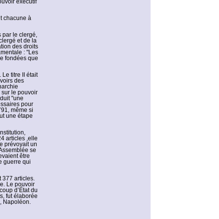
ouvoir exécutif
nt chacune à
 par le clergé,
clergé et de la
tion des droits
amentale : "Les
tre fondées que
e titre II était
voirs des
narchie
l sur le pouvoir
oduit "une
essaires pour
1791, même si
fut une étape
stitution,
 articles ,elle
e prévoyait un
L’Assemblée se
evaient être
e guerre qui
 377 articles.
ue. Le pouvoir
 coup d’État du
s, fut élaborée
l, Napoléon.