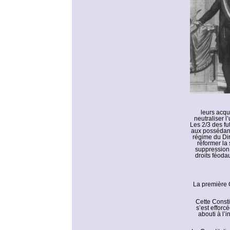
leurs acqu
neutraliser l
Les 2/3 des fu
aux possédants
régime du Dir
réformer la 
suppression 
droits féoda
La première C
Cette Consti
s’est efforc
abouti à l’