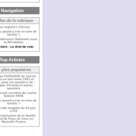
Navigation
cles de la rubrique
es registres d’écrou
s quand a t-on un nom de
famille ?
nfaisance Nationale sous
la Révolution
toire : Le droit de vote.
Top Articles
 plus populaires
 au 13/05/2026 de marins
s en mer entre 1691 et
 pour les quartiers de :
ppe, Fécamp et autres
quartiers
nante vocation de Louise
Sidonie PAVÉ
s quand a t-on un nom de
famille ?
rrible tempête du 23 juin
1753
régrination de la famille
bot du Pays de Caux en
Nouvelle France