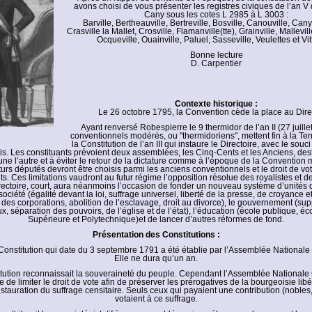
avons choisi de vous présenter les registres civiques de l’an V d
Cany sous les cotes L 2985 à L 3003 :
Barville, Bertheauville, Bertreville, Bosville, Canouville, Cany,
Crasville la Mallet, Crosville, Flamanville(tte), Grainville, Mallevil
Ocqueville, Ouainville, Paluel, Sasseville, Veulettes et Vitt
Bonne lecture
D. Carpentier
Contexte historique :
Le 26 octobre 1795, la Convention cède la place au Direc
Ayant renversé Robespierre le 9 thermidor de l’an II (27 juille
conventionnels modérés, ou "thermidoriens", mettent fin à la Terre
la Constitution de l’an III qui instaure le Directoire, avec le souc
is. Les constituants prévoient deux assemblées, les Cinq-Cents et les Anciens, des
’une l’autre et à éviter le retour de la dictature comme à l’époque de la Conventio
turs députés devront être choisis parmi les anciens conventionnels et le droit de vo
. Ces limitations vaudront au futur régime l’opposition résolue des royalistes et 
ectoire, court, aura néanmoins l’occasion de fonder un nouveau système d’unités
société (égalité devant la loi, suffrage universel, liberté de la presse, de croyance 
des corporations, abolition de l’esclavage, droit au divorce), le gouvernement (su
ux, séparation des pouvoirs, de l’église et de l’état), l’éducation (école publique, é
Supérieure et Polytechnique)et de lancer d’autres réformes de fond.
Présentation des Constitutions :
onstitution qui date du 3 septembre 1791 a été établie par l’Assemblée Nationale
Elle ne dura qu’un an.
tution reconnaissait la souveraineté du peuple. Cependant l’Assemblée Nationale
ée de limiter le droit de vote afin de préserver les prérogatives de la bourgeoisie libé
instauration du suffrage censitaire. Seuls ceux qui payaient une contribution (nobles
votaient à ce suffrage.