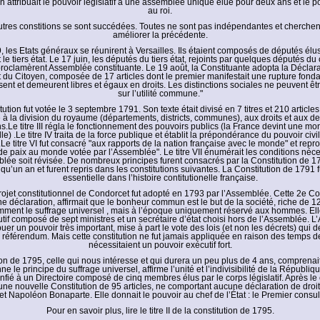
n attribuait le pouvoir législatif à une assemblée unique élue pour deux ans et le p
au roi.
utres constitions se sont succédées. Toutes ne sont pas indépendantes et cherche
améliorer la précédente.
 les Etats généraux se réunirent à Versailles. Ils étaient composés de députés élus
 le tiers état. Le 17 juin, les députés du tiers état, rejoints par quelques députés du 
roclamèrent Assemblée constituante. Le 19 août, la Constituante adopta la Déclara
du Citoyen, composée de 17 articles dont le premier manifestait une rupture fond
t et demeurent libres et égaux en droits. Les distinctions sociales ne peuvent ê
sur l’utilité commune."
ution fut votée le 3 septembre 1791. Son texte était divisé en 7 titres et 210 articles. L
 à la division du royaume (départements, districts, communes), aux droits et aux de
ns.Le titre III régla le fonctionnement des pouvoirs publics (la France devint une mo
le) .Le titre IV traita de la force publique et établit la prépondérance du pouvoir civi
 .Le titre VI fut consacré "aux rapports de la nation française avec le monde" et repr
de paix au monde votée par l’Assemblée". Le titre VII énumérait les conditions néc
lée soit révisée. De nombreux principes furent consacrés par la Constitution de 
 qu’un an et furent repris dans les constitutions suivantes. La Constitution de 1791 
essentielle dans l’histoire contitutionelle française.
projet constitutionnel de Condorcet fut adopté en 1793 par l’Assemblée. Cette 2e Con
 déclaration, affirmait que le bonheur commun est le but de la société, riche de 124
mment le suffrage universel , mais à l’époque uniquement réservé aux hommes. Ell
tif composé de sept ministres et un secrétaire d’état choisi hors de l’Assemblée. 
ibuer un pouvoir très important, mise à part le vote des lois (et non les décrets) qui d
référendum. Mais cette constitution ne fut jamais appliquée en raison des temps d
nécessitaient un pouvoir exécutif fort.
on de 1795, celle qui nous intéresse et qui durera un peu plus de 4 ans, comprenait
e le principe du suffrage universel, affirme l’unité et l’indivisibilité de la Républiq
onfié à un Directoire composé de cinq membres élus par le corps législatif. Après le
ne nouvelle Constitution de 95 articles, ne comportant aucune déclaration de droit
et Napoléon Bonaparte. Elle donnait le pouvoir au chef de l’État : le Premier consu
Pour en savoir plus, lire le titre II de la constitution de 1795.