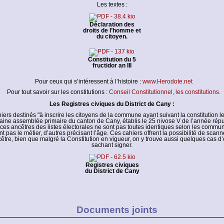
Les textes :
Déclaration des
droits de l’homme et
du citoyen.
Constitution du 5
fructidor an III
Pour ceux qui s’intéressent à l’histoire :
www.Herodote.net
Pour tout savoir sur les constitutions :
Conseil Constitutionnel, les constitutions.
Les Registres civiques du District de Cany :
ahiers destinés "à inscrire les citoyens de la commune ayant suivant la constitution le
aine assemblée primaire du canton de Cany, établis le 25 nivose V de l’année répu
ces ancêtres des listes électorales ne sont pas toutes identiques selon les commun
 pas le métier, d’autres précisant l’âge. Ces cahiers offrent la possibilité de scann
être, bien que malgré la Constitution en vigueur, on y trouve aussi quelques cas d
sachant signer.
Registres civiques
du District de Cany
Documents joints