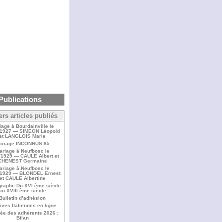
Publications
ers articles publiés
iage à Bourdainville le
/1927 — SIMEON Léopold
et LANGLOIS Marie
ariage INCONNUS 85
ariage à Neufbosc le
/1929 — CAULE Albert et
CHENEST Germaine
ariage à Neufbosc le
/1929 — BLONDEL Ernest
et CAULE Albertine
raphe Du XVI ème siècle
au XVIII ème siècle
Bulletin d’adhésion
ives Italiennes en ligne
ée des adhérents 2026 :
Bilan