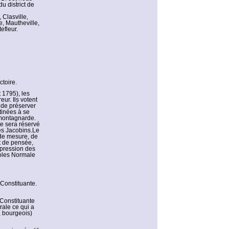
u district de
 Clasville,
le, Mautheville,
efleur.
toire.
t 1795), les
ur. Ils votent
i de préserver
tinées à se
n montagnarde.
te sera réservé
des Jacobins.Le
 de mesure, de
et de pensée,
ppression des
coles Normale
 Constituante.
 Constituante
rale ce qui a
, bourgeois)