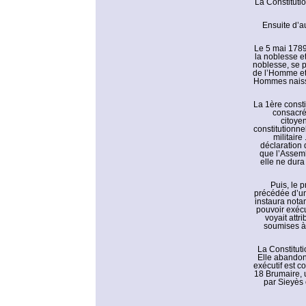
La Constitutio
Ensuite d’a
Le 5 mai 1789,
la noblesse et
noblesse, se p
de l’Homme et 
Hommes naissen
La 1ère constit
consacré
citoye
constitutionnel
militaire
déclaration 
que l’Assemb
elle ne dura
Puis, le 
précédée d’une
instaura nota
pouvoir exécu
voyait attr
soumises à 
La Constituti
Elle abandonn
exécutif est c
18 Brumaire, u
par Sieyès 