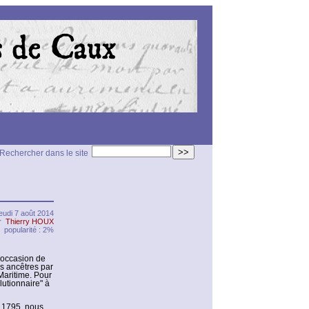
>>
Rechercher dans le site
jeudi 7 août 2014
ar
Thierry HOUX
popularité : 2%
l’occasion de
s ancêtres par
Maritime. Pour
lutionnaire" à
e 1795, nous