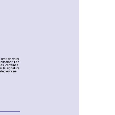
 droit de voter
blicaine". Les
es, certaines
er la signature
’électeurs ne