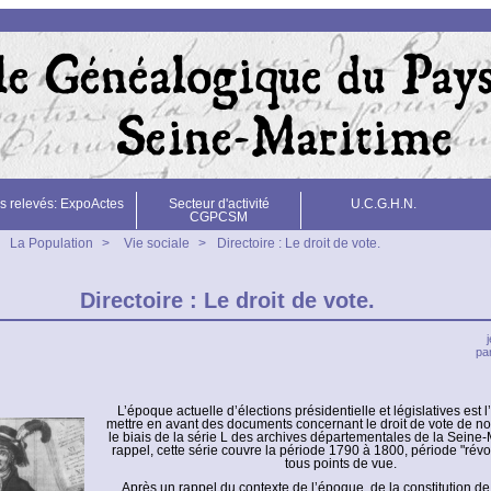
s relevés: ExpoActes
Secteur d'activité
U.C.G.H.N.
CGPCSM
La Population
>
Vie sociale
>
Directoire : Le droit de vote.
Directoire : Le droit de vote.
p
L’époque actuelle d’élections présidentielle et législatives est 
mettre en avant des documents concernant le droit de vote de no
le biais de la série L des archives départementales de la Seine-
rappel, cette série couvre la période 1790 à 1800, période "révo
tous points de vue.
Après un rappel du contexte de l’époque, de la constitution d