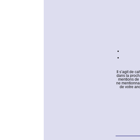
Il s’agit de c
dans la proch
mentions de 
ne mentionnant
de votre anc