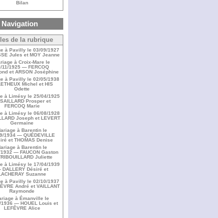
Bilan
Navigation
cles de la rubrique
e à Pavilly le 03/09/1927
SE Jules et MOY Jeanne
riage à Croix-Mare le
0/11/1925 — FERCOQ
nd et ARSON Joséphine
e à Pavilly le 02/05/1938
ETHEUX Michel et HIS
Odette
e à Limésy le 25/04/1925
SAILLARD Prosper et
FERCOQ Marie
e à Limésy le 06/08/1928
LLARD Joseph et LEVERT
Germaine
ariage à Barentin le
09/1934 — QUÉDEVILLE
iré et THOMAS Denise
ariage à Barentin le
/1932 — FAUCON Gaston
TRIBOUILLARD Juliette
e à Limésy le 17/04/1939
 DALLERY Désiré et
LACHERAY Suzanne
e à Pavilly le 02/10/1937
ÊVRE André et VAILLANT
Raymonde
riage à Émanville le
/1936 — HOUEL Louis et
LEFÊVRE Alice