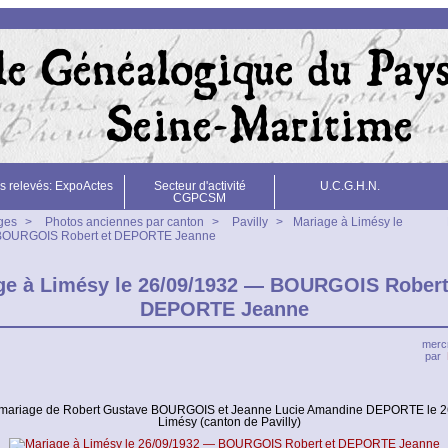
s relevés: ExpoActes
Secteur d'activité
U.C.G.H.N.
CGPCSM
ges
>
Photos anciennes par canton
>
Pavilly
>
Mariage à Limésy le
BOURGOIS Robert et DEPORTE Jeanne
ge à Limésy le 26/09/1932 — BOURGOIS Robert
DEPORTE Jeanne
mercr
par
 mariage de Robert Gustave BOURGOIS et Jeanne Lucie Amandine DEPORTE le 2
Limésy (canton de Pavilly)