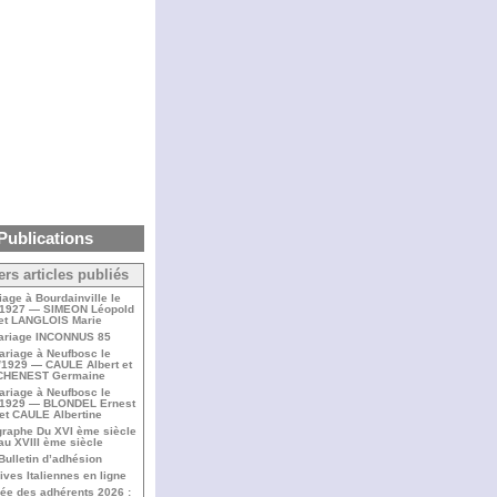
Publications
ers articles publiés
iage à Bourdainville le
/1927 — SIMEON Léopold
et LANGLOIS Marie
ariage INCONNUS 85
ariage à Neufbosc le
/1929 — CAULE Albert et
CHENEST Germaine
ariage à Neufbosc le
/1929 — BLONDEL Ernest
et CAULE Albertine
raphe Du XVI ème siècle
au XVIII ème siècle
Bulletin d’adhésion
ives Italiennes en ligne
ée des adhérents 2026 :