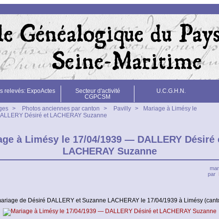
s relevés: ExpoActes
Secteur d'activité
U.C.G.H.N.
CGPCSM
ges
>
Photos anciennes par canton
>
Pavilly
>
Mariage à Limésy le
DALLERY Désiré et LACHERAY Suzanne
age à Limésy le 17/04/1939 — DALLERY Désiré 
LACHERAY Suzanne
mar
par
ariage de Désiré DALLERY et Suzanne LACHERAY le 17/04/1939 à Limésy (canton