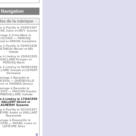
Navigation
cles de la rubrique
e à Pavilly le 03/09/1927
SE Jules et MOY Jeanne
riage à Croix-Mare le
0/11/1925 — FERCOQ
nd et ARSON Joséphine
e à Pavilly le 02/05/1938
ETHEUX Michel et HIS
Odette
e à Limésy le 25/04/1925
SAILLARD Prosper et
FERCOQ Marie
e à Limésy le 06/08/1928
LLARD Joseph et LEVERT
Germaine
ariage à Barentin le
09/1934 — QUÉDEVILLE
iré et THOMAS Denise
ariage à Barentin le
/1932 — FAUCON Gaston
TRIBOUILLARD Juliette
e à Limésy le 17/04/1939
 DALLERY Désiré et
LACHERAY Suzanne
e à Pavilly le 02/10/1937
ÊVRE André et VAILLANT
Raymonde
riage à Émanville le
/1936 — HOUEL Louis et
LEFÊVRE Alice
0