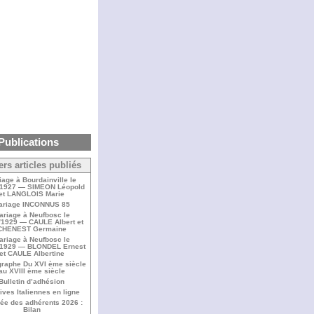
Publications
ers articles publiés
iage à Bourdainville le
/1927 — SIMEON Léopold
et LANGLOIS Marie
ariage INCONNUS 85
ariage à Neufbosc le
/1929 — CAULE Albert et
CHENEST Germaine
ariage à Neufbosc le
/1929 — BLONDEL Ernest
et CAULE Albertine
raphe Du XVI ème siècle
au XVIII ème siècle
Bulletin d’adhésion
ives Italiennes en ligne
ée des adhérents 2026 :
Bilan