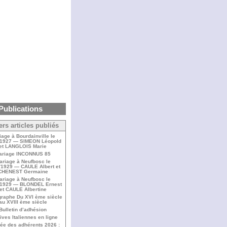
Publications
ers articles publiés
iage à Bourdainville le
/1927 — SIMEON Léopold
et LANGLOIS Marie
ariage INCONNUS 85
ariage à Neufbosc le
/1929 — CAULE Albert et
CHENEST Germaine
ariage à Neufbosc le
/1929 — BLONDEL Ernest
et CAULE Albertine
raphe Du XVI ème siècle
au XVIII ème siècle
Bulletin d’adhésion
ives Italiennes en ligne
ée des adhérents 2026 :