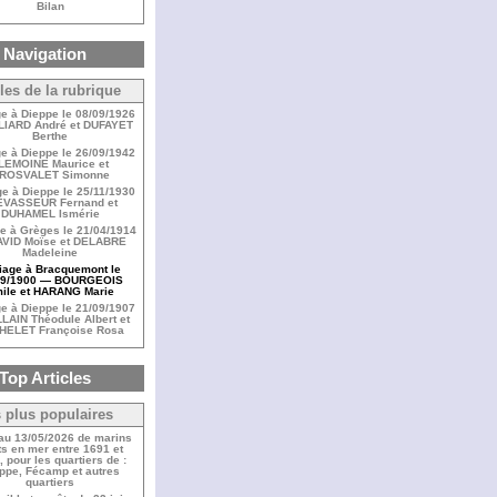
Bilan
Navigation
cles de la rubrique
e à Dieppe le 08/09/1926
LIARD André et DUFAYET
Berthe
e à Dieppe le 26/09/1942
 LEMOINE Maurice et
ROSVALET Simonne
e à Dieppe le 25/11/1930
LEVASSEUR Fernand et
DUHAMEL Ismérie
e à Grèges le 21/04/1914
VID Moïse et DELABRE
Madeleine
iage à Bracquemont le
09/1900 — BOURGEOIS
ile et HARANG Marie
e à Dieppe le 21/09/1907
LAIN Théodule Albert et
HELET Françoise Rosa
Top Articles
 plus populaires
 au 13/05/2026 de marins
s en mer entre 1691 et
 pour les quartiers de :
ppe, Fécamp et autres
quartiers