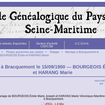
s relevés: ExpoActes
Secteur d'activité
U.C.G.H.N.
CGPCSM
>
Photos anciennes par canton
>
Dieppe
>
Mariage à Bracquemont le
 BOURGEOIS Émile et HARANG Marie
 à Bracquemont le 15/09/1900 — BOURGEOIS 
et HARANG Marie
mercredi 
par
riage de BOURGEOIS Émile Marie Joseph et HARANG Marie Véronique Albertine 
à Bracquemont.