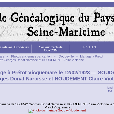
s relevés: ExpoActes
Secteur d'activité
U.C.G.H.N.
CGPCSM
ges
>
Photos anciennes par canton
>
Doudeville
>
Mariage à Prétot
Y Georges Donat Narcisse et HOUDEMENT Claire Victorine
ge à Prétot Vicquemare le 12/02/1923 — SOUD
ges Donat Narcisse et HOUDEMENT Claire Vict
lundi
par
mariage de SOUDAY Georges Donat Narcisse et HOUDEMENT Claire Victorine le 
Prétot Vicquemare .