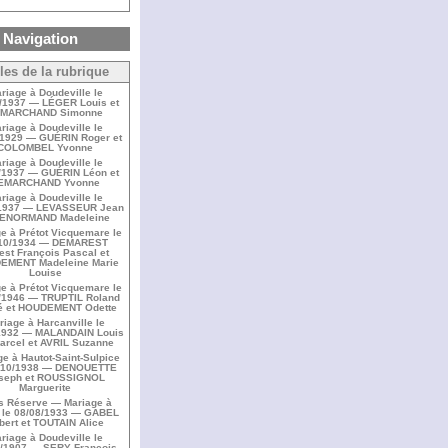
Navigation
cles de la rubrique
riage à Doudeville le
/1937 — LÉGER Louis et
MARCHAND Simonne
riage à Doudeville le
/1929 — GUÉRIN Roger et
COLOMBEL Yvonne
riage à Doudeville le
/1937 — GUÉRIN Léon et
EMARCHAND Yvonne
riage à Doudeville le
/1937 — LEVASSEUR Jean
LENORMAND Madeleine
e à Prétot Vicquemare le
10/1934 — DEMAREST
est François Pascal et
EMENT Madeleine Marie
Louise
e à Prétot Vicquemare le
/1946 — TRUPTIL Roland
é et HOUDEMENT Odette
riage à Harcanville le
1932 — MALANDAIN Louis
Marcel et AVRIL Suzanne
e à Hautot-Saint-Sulpice
7/10/1938 — DENOUETTE
seph et ROUSSIGNOL
Marguerite
s Réserve — Mariage à
t le 08/08/1933 — GABEL
bert et TOUTAIN Alice
riage à Doudeville le
4/1907 — SERY François