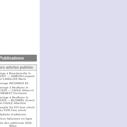
Publications
ers articles publiés
iage à Bourdainville le
/1927 — SIMEON Léopold
et LANGLOIS Marie
ariage INCONNUS 85
ariage à Neufbosc le
/1929 — CAULE Albert et
CHENEST Germaine
ariage à Neufbosc le
/1929 — BLONDEL Ernest
et CAULE Albertine
raphe Du XVI ème siècle
au XVIII ème siècle
Bulletin d’adhésion
ives Italiennes en ligne
ée des adhérents 2026 :
Bilan